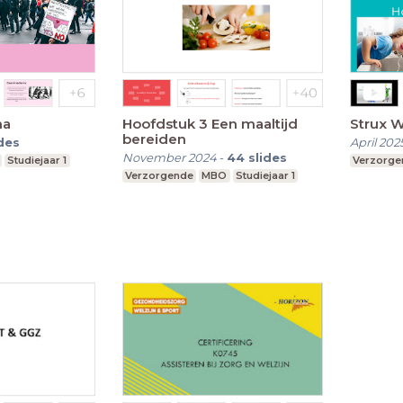
ma
Hoofdstuk 3 Een maaltijd
Strux 
bereiden
ides
April 202
November 2024
-
44
slides
Studiejaar 1
Verzorge
Verzorgende
MBO
Studiejaar 1