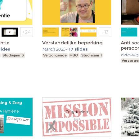
ntie
Verstandelijke beperking
Anti so
persoon
lides
March 2025
-
17
slides
February
Studiejaar 3
Verzorgende
MBO
Studiejaar 1
Verzorge