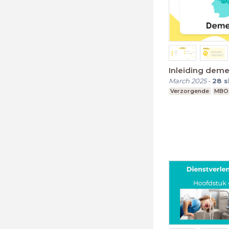
Inleiding deme
March 2025
-
28
s
Verzorgende
MBO