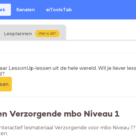
eek
Kanalen
aiToolsTab
Lesplannen
Wat is dit?
naar LessonUp-lessen uit de hele wereld. Wil je liever l
d?
ssen
en Verzorgende mbo Niveau 1
nteractief lesmateriaal Verzorgende voor mbo Niveau 1?
en.