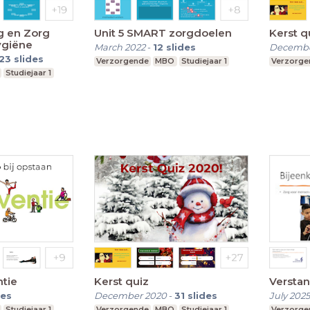
g en Zorg
Unit 5 SMART zorgdoelen
Kerst q
ygiëne
March 2022
-
12
slides
Decembe
23
slides
Verzorgende
MBO
Studiejaar 1
Verzorge
Studiejaar 1
ntie
Kerst quiz
Verstan
des
December 2020
-
31
slides
July 2025
Studiejaar 1
Verzorgende
MBO
Studiejaar 1
Verzorge