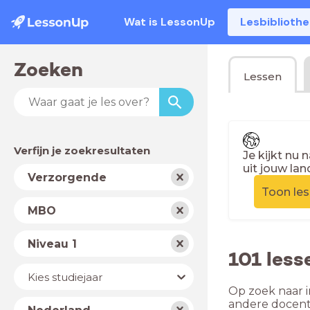
Wat is LessonUp
Lesbiblioth
Zoeken
Lessen
Verfijn je zoekresultaten
Je kijkt nu 
uit jouw lan
Vak
Verzorgende
Toon le
Schooltype
MBO
Niveau
Niveau 1
101 less
Jaar
Kies studiejaar
Op zoek naar i
Land
andere docent