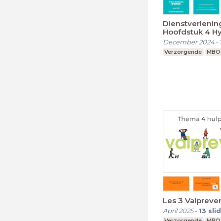
Dienstverlenin
Hoofdstuk 4 H
December 2024
-
Verzorgende
MBO
Les 3 Valpreve
April 2025
-
13
sli
Verzorgende
MBO