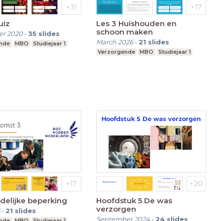
uiz
Les 3 Huishouden en
schoon maken
r 2020
-
35
slides
March 2026
-
21
slides
nde
MBO
Studiejaar 1
Verzorgende
MBO
Studiejaar 1
delijke beperking
Hoofdstuk 5 De was
verzorgen
-
21
slides
September 2024
-
24
slides
nde
MBO
Studiejaar 1