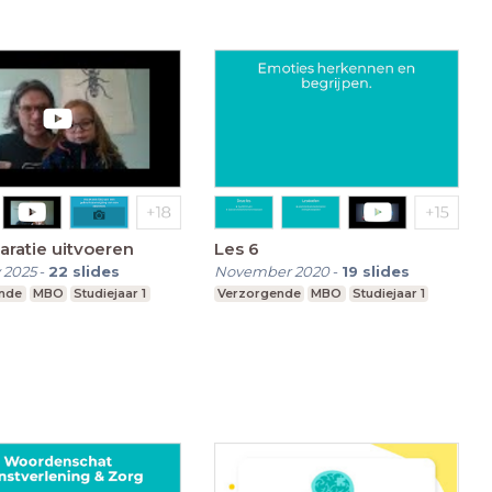
aratie uitvoeren
Les 6
 2025
-
22
slides
November 2020
-
19
slides
nde
MBO
Studiejaar 1
Verzorgende
MBO
Studiejaar 1