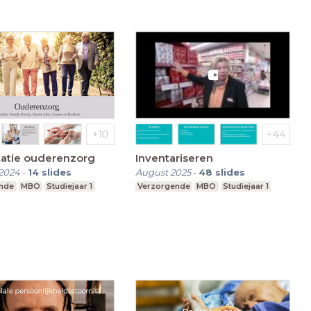
tatie ouderenzorg
Inventariseren
2024
-
14
slides
August 2025
-
48
slides
nde
MBO
Studiejaar 1
Verzorgende
MBO
Studiejaar 1