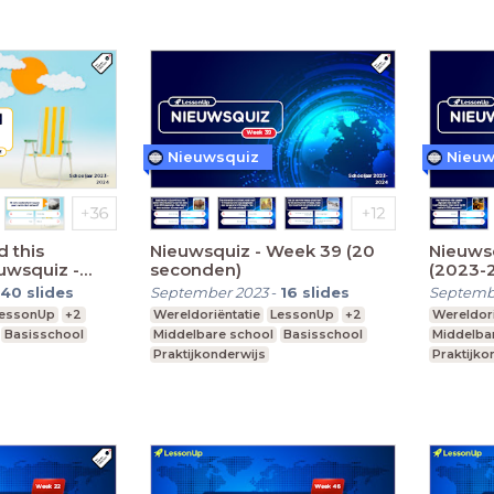
Nieuwsquiz
Nieuw
 this
Nieuwsquiz - Week 39 (20
Nieuws
uwsquiz -
seconden)
(2023-
0 seconden)
40
slides
September 2023
-
16
slides
Septemb
essonUp
+2
Wereldoriëntatie
LessonUp
+2
Wereldori
Basisschool
Middelbare school
Basisschool
Middelba
Praktijkonderwijs
Praktijko