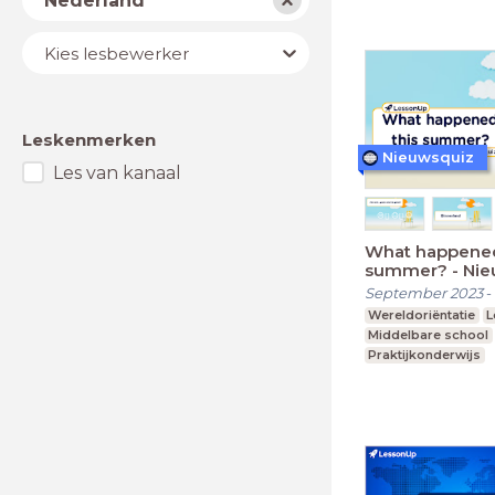
Nederland
Lesbewerker
Kies lesbewerker
Leskenmerken
Nieuwsquiz
Les van kanaal
What happened
summer? - Nie
Editie 2023 (2
September 2023
-
Wereldoriëntatie
L
Middelbare school
Praktijkonderwijs