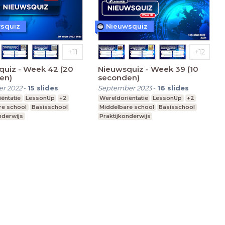
squiz
Nieuwsquiz
quiz - Week 42 (20
Nieuwsquiz - Week 39 (10
en)
seconden)
r 2022
-
15
slides
September 2023
-
16
slides
ëntatie
LessonUp
+2
Wereldoriëntatie
LessonUp
+2
re school
Basisschool
Middelbare school
Basisschool
nderwijs
Praktijkonderwijs