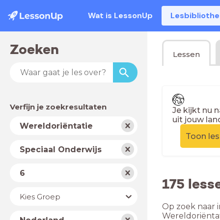
Wat is LessonUp
Lesbiblioth
Zoeken
Lessen
Verfijn je zoekresultaten
Je kijkt nu 
uit jouw lan
Vak
Wereldoriëntatie
Toon le
Schooltype
Speciaal Onderwijs
Niveau
6
175 less
Jaar
Kies Groep
Op zoek naar i
Land
Wereldoriënta