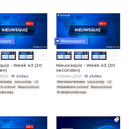
squiz
Nieuwsquiz
quiz - Week 43 (20
Nieuwsquiz - Week 43 (30
en)
seconden)
2022
-
15
slides
October 2022
-
15
slides
ëntatie
LessonUp
+2
Wereldoriëntatie
LessonUp
+2
re school
Basisschool
Middelbare school
Basisschool
nderwijs
Praktijkonderwijs