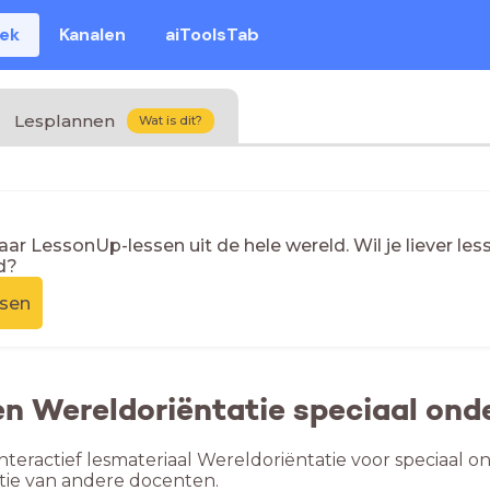
eek
Kanalen
aiToolsTab
Lesplannen
Wat is dit?
naar LessonUp-lessen uit de hele wereld. Wil je liever l
d?
ssen
en Wereldoriëntatie speciaal onde
nteractief lesmateriaal Wereldoriëntatie voor speciaal on
tie van andere docenten.