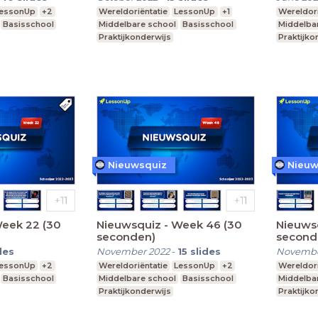
essonUp
+2
Wereldoriëntatie
LessonUp
+1
Wereldori
Basisschool
Middelbare school
Basisschool
Middelba
Praktijkonderwijs
Praktijko
Nieuwsquiz
Nieuw
Week 22 (30
Nieuwsquiz - Week 46 (30
Nieuws
seconden)
second
des
November 2022
-
15
slides
Novembe
essonUp
+2
Wereldoriëntatie
LessonUp
+2
Wereldori
Basisschool
Middelbare school
Basisschool
Middelba
Praktijkonderwijs
Praktijko