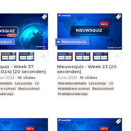
squiz
Nieuwsquiz
quiz - Week 37
Nieuwsquiz - Week 23 (20
2024) (20 seconden)
seconden)
er 2023
-
16
slides
June 2023
-
15
slides
ëntatie
LessonUp
+2
Wereldoriëntatie
LessonUp
+2
re school
Basisschool
Middelbare school
Basisschool
nderwijs
Praktijkonderwijs