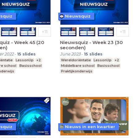
squiz
Nieuwsquiz
quiz - Week 45 (20
Nieuwsquiz - Week 23 (30
en)
seconden)
r 2022
-
15
slides
June 2023
-
15
slides
ëntatie
LessonUp
+2
Wereldoriëntatie
LessonUp
+2
re school
Basisschool
Middelbare school
Basisschool
nderwijs
Praktijkonderwijs
squiz
Nieuws in een kwartier