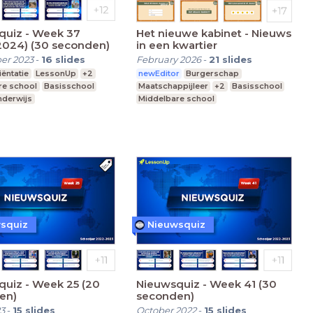
quiz - Week 37
Het nieuwe kabinet - Nieuws
2024) (30 seconden)
in een kwartier
er 2023
-
16
slides
February 2026
-
21
slides
ëntatie
LessonUp
+2
newEditor
Burgerschap
re school
Basisschool
Maatschappijleer
+2
Basisschool
nderwijs
Middelbare school
Speciaal Onderwijs
squiz
Nieuwsquiz
uiz - Week 25 (20
Nieuwsquiz - Week 41 (30
en)
seconden)
3
-
15
slides
October 2022
-
15
slides