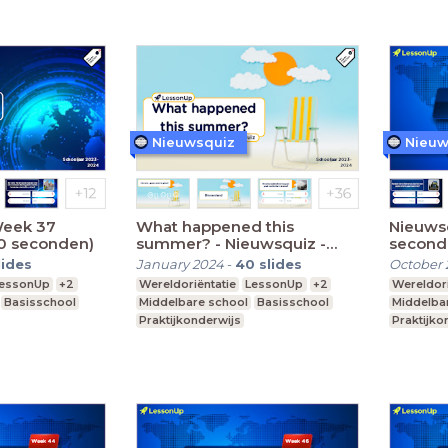
Nieuwsquiz
Nieuw
Week 37
What happened this
Nieuws
10 seconden)
summer? - Nieuwsquiz -
second
Editie 2023 (10 seconden)
lides
January 2024
-
40
slides
October 
essonUp
+2
Wereldoriëntatie
LessonUp
+2
Wereldori
Basisschool
Middelbare school
Basisschool
Middelba
Praktijkonderwijs
Praktijko