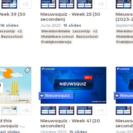
Week 39 (30
Nieuwsquiz - Week 25 (30
Nieuws
seconden)
(2023-
16
slides
June 2023
-
15
slides
Septemb
essonUp
+2
Wereldoriëntatie
LessonUp
+2
Wereldori
Basisschool
Middelbare school
Basisschool
Middelba
Praktijkonderwijs
Praktijko
Nieuwsquiz
Nieuw
 this
Nieuwsquiz - Week 41 (20
Nieuwsq
uwsquiz -
seconden)
second
0 seconden)
40
slides
October 2022
-
15
slides
June 202