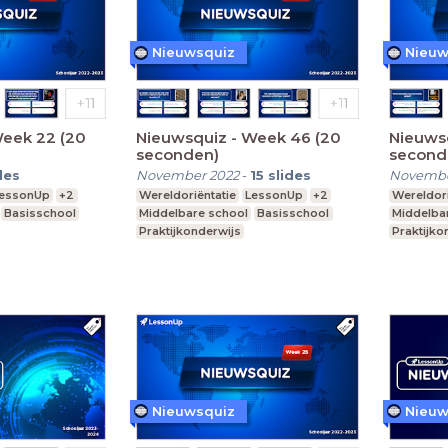
Nieuwsquiz
Nieuw
Week 22 (20
Nieuwsquiz - Week 46 (20
Nieuws
seconden)
second
des
November 2022
-
15
slides
Novembe
essonUp
+2
Wereldoriëntatie
LessonUp
+2
Wereldori
Basisschool
Middelbare school
Basisschool
Middelba
Praktijkonderwijs
Praktijko
Nieuwsquiz
Nieuw