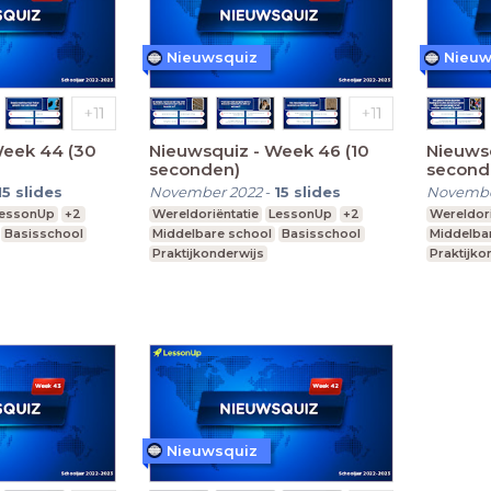
Nieuwsquiz
Nieuw
Week 44 (30
Nieuwsquiz - Week 46 (10
Nieuws
seconden)
second
15
slides
November 2022
-
15
slides
Novembe
essonUp
+2
Wereldoriëntatie
LessonUp
+2
Wereldori
Basisschool
Middelbare school
Basisschool
Middelba
Praktijkonderwijs
Praktijko
Nieuwsquiz