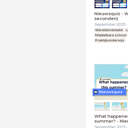
Nieuwsquiz - 
seconden)
September 2023
-
Wereldoriëntatie
L
Middelbare school
Praktijkonderwijs
Nieuwsquiz
What happened
summer? - Nie
Editie 2023 (3
September 2023
-