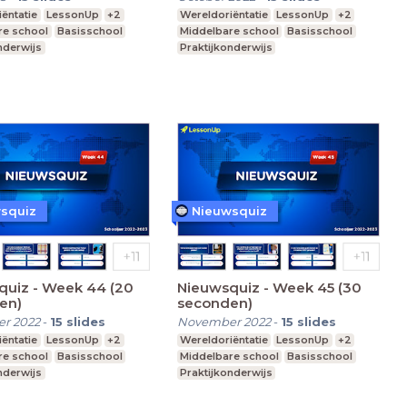
ëntatie
LessonUp
+2
Wereldoriëntatie
LessonUp
+2
re school
Basisschool
Middelbare school
Basisschool
nderwijs
Praktijkonderwijs
squiz
Nieuwsquiz
quiz - Week 44 (20
Nieuwsquiz - Week 45 (30
en)
seconden)
r 2022
-
15
slides
November 2022
-
15
slides
ëntatie
LessonUp
+2
Wereldoriëntatie
LessonUp
+2
re school
Basisschool
Middelbare school
Basisschool
nderwijs
Praktijkonderwijs