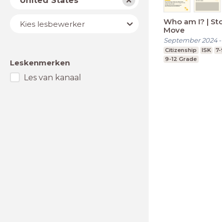
United States
Lesbewerker
Who am I? | Sto
Kies lesbewerker
Move
September 2024
Citizenship
ISK
7
9-12 Grade
Leskenmerken
Les van kanaal