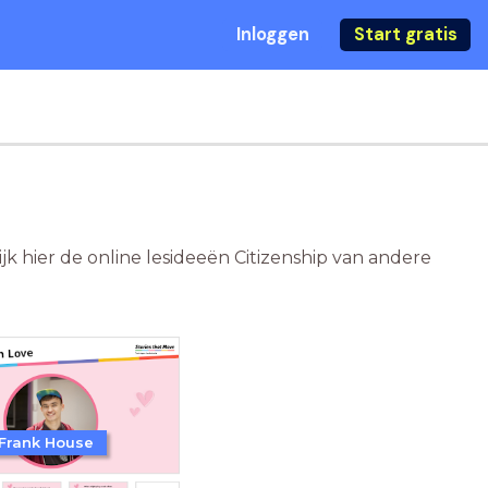
Inloggen
Start gratis
ijk hier de online lesideeën Citizenship van andere
Frank House