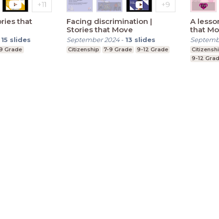
ries that
Facing discrimination |
A lesso
Stories that Move
that M
-
15
slides
September 2024
-
13
slides
Septemb
-9 Grade
Citizenship
7-9 Grade
9-12 Grade
Citizensh
9-12 Gra