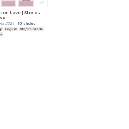
n on Love | Stories
ove
er 2024
-
10
slides
ip
English
8th,9th Grade
de