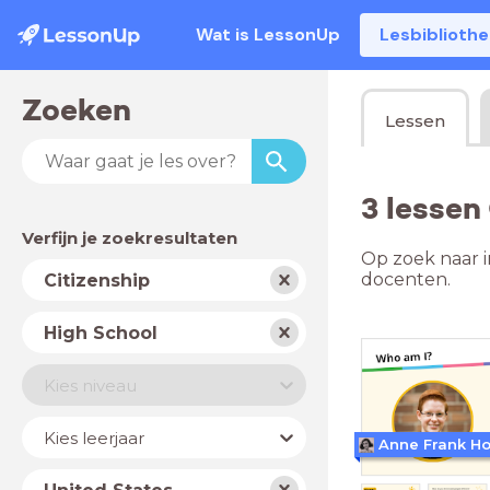
Wat is LessonUp
Lesbiblioth
Zoeken
Lessen
3 lessen
Verfijn je zoekresultaten
Op zoek naar i
Vak
docenten.
Citizenship
Schooltype
High School
Niveau
Kies niveau
Jaar
Kies leerjaar
Anne Frank H
Land