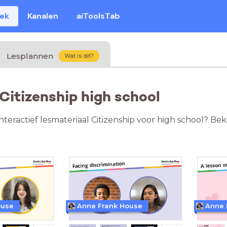
eek
Kanalen
aiToolsTab
Lesplannen
Wat is dit?
 Citizenship high school
nteractief lesmateriaal Citizenship voor high school? Bek
ouse
Anne Frank House
Anne 