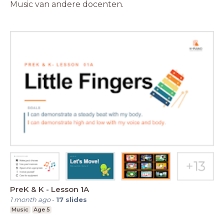
Music van andere docenten.
PreK & K - Lesson 1A
1 month ago
-
17
slides
Music
Age 5