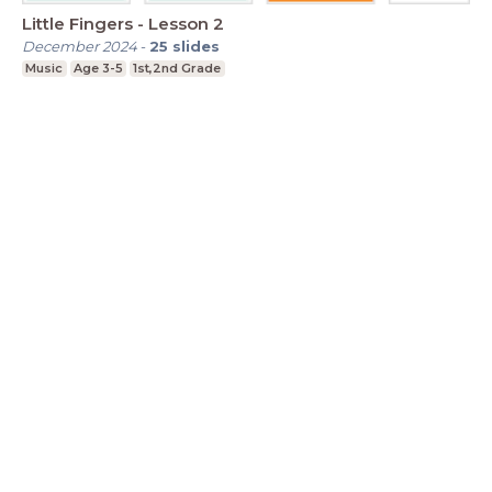
Little Fingers - Lesson 2
December 2024
-
25
slides
Music
Age 3-5
1st,2nd Grade
LessonUp
Algemene voorwaarden
Privacy
Statement
Cookie Statement
Contact