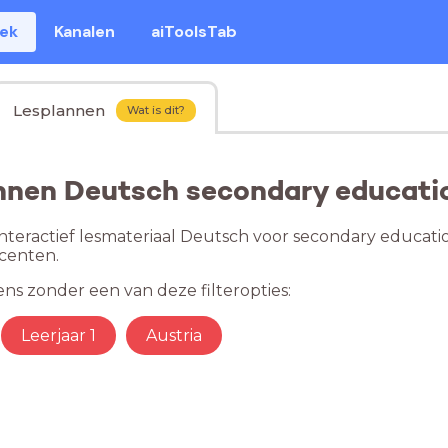
eek
Kanalen
aiToolsTab
Lesplannen
Wat is dit?
nnen Deutsch secondary educati
nteractief lesmateriaal Deutsch voor secondary educati
centen.
ns zonder een van deze filteropties:
Leerjaar 1
Austria