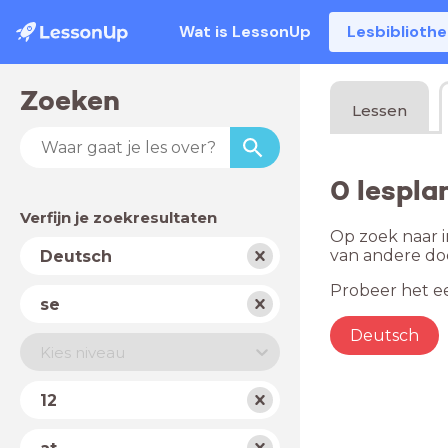
Wat is LessonUp
Lesbiblioth
Zoeken
Lessen
0 lespla
Verfijn je zoekresultaten
Op zoek naar i
Vak
van andere do
Deutsch
Probeer het ee
Schooltype
se
Deutsch
Niveau
Kies niveau
Jaar
12
Land