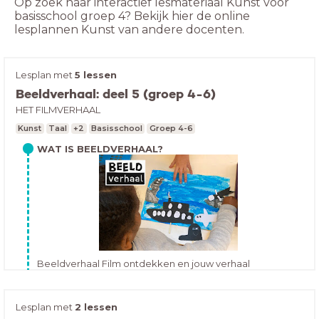
Op zoek naar interactief lesmateriaal Kunst voor
basisschool groep 4? Bekijk hier de online
lesplannen Kunst van andere docenten.
Lesplan met
5 lessen
Beeldverhaal: deel 5 (groep 4-6)
HET FILMVERHAAL
Kunst
Taal
+2
Basisschool
Groep 4-6
WAT IS BEELDVERHAAL?
Beeldverhaal Film ontdekken en jouw verhaal
verbeelden!Beeldverhaal is gemaakt voor leerlingen
van groep 3 t/m 8 van het primair onderwijs. De lessen
Inhoud
volgen de leerlijn (media)kunst en filmeducatie en zijn
Lesplan met
2 lessen
kerndoeldekkend voor taal. Beeldverhaal laat kinderen
Overzicht lessen FILMVERHAAL:Het verhaal in een film of