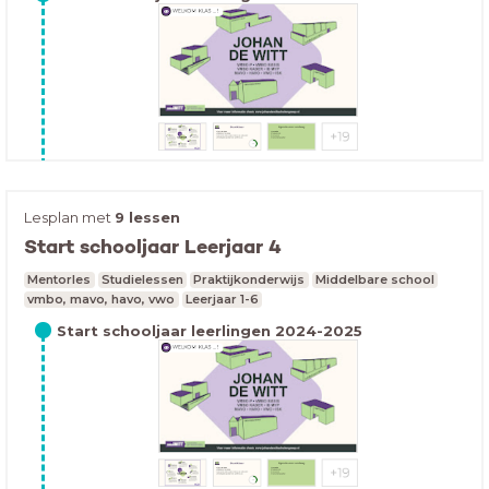
NPO-fonds, Stichting Amsterdam 750, het VSB fonds en
Fonds21.
schoolblocks back to school!-quiz 2024
Lesplan met
9 lessen
Start schooljaar Leerjaar 4
Mentorles
Studielessen
Praktijkonderwijs
Middelbare school
vmbo, mavo, havo, vwo
Leerjaar 1-6
Start schooljaar leerlingen 2024-2025
overkoepelende documenten Groepsdynamiek
De kracht van groepsdynamicaDit beroepsproduct is
een ideeën- en receptenboek met activerende
werkvormen, gericht op de groepsdynamica van een
klas. De basis van het product zijn de opeenvolgende-
fasen-theorieën van Tuckman (1956): forming, norming,
storming, performing en adjourning.