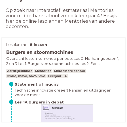
Op zoek naar interactief lesmateriaal Mentorles
voor middelbare school vmbo k leerjaar 4? Bekijk
hier de online lesplannen Mentorles van andere
docenten.
Lesplan met
8 lessen
Burgers en stoommachines
Overzicht lessen komende periode: Les 0: Herhalingslessen 1,
2 en 3 Les 1: Burgers en stoommachines Les 2: Een
veranderende samenlevingLes 3: De stoommachine Les 4:
Aardrijkskunde
Mentorles
Middelbare school
Zwarte sneeuwLes 5: Kinderarbeid Les 6:
vmbo, mavo, havo, vwo
Leerjaar 1-6
Arbeidsomstandigheden
Statement of inquiry
Technische innovatie creëert kansen en uitdagingen
voor de mens.
Les 1A Burgers in debat