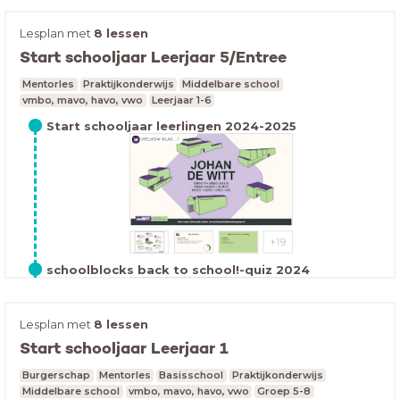
Lesplan met
8 lessen
Start schooljaar Leerjaar 5/Entree
Leerdoelen: aan het eind van deze les weten we wie
Willem van Oranje was. kunnen we uitleggen waarom
Mentorles
Praktijkonderwijs
Middelbare school
Deze LessonUp bevat informatie over de
voor Nederland de 17e eeuw de Gouden Eeuw werd
vmbo, mavo, havo, vwo
Leerjaar 1-6
buitenlandreis.Controleer de LessonUp op juistheid en
Les 1 burgers en stoommachines
genoemd. kunnen we vertellen wie er aan het eind van
pas aan waar nodig.
de 18e eeuw de patriotten kwamen helpen.
Start schooljaar leerlingen 2024-2025
Leerdoelen: aan het eind van deze les kunnen we
vertellen waarom de 19e eeuw de tijd van de burgers en
schoolblocks back to school!-quiz 2024
stoommachines wordt genoemdkunnen we uitleggen
wat de Industriële Revolutie inhield
Lesplan met
8 lessen
Start schooljaar Leerjaar 1
Burgerschap
Mentorles
Basisschool
Praktijkonderwijs
Middelbare school
vmbo, mavo, havo, vwo
Groep 5-8