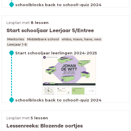
schoolblocks back to school!-quiz 2024
Lesplan met
8 lessen
Start schooljaar Leerjaar 5/Entree
Mentorles
Middelbare school
vmbo, mavo, havo, vwo
Leerjaar 1-6
overkoepelende documenten Groepsdynamiek
Start schooljaar leerlingen 2024-2025
De kracht van groepsdynamicaDit beroepsproduct is
een ideeën- en receptenboek met activerende
werkvormen, gericht op de groepsdynamica van een
klas. De basis van het product zijn de opeenvolgende-
fasen-theorieën van Tuckman (1956): forming, norming,
storming, performing en adjourning.
schoolblocks back to school!-quiz 2024
Lesplan met
5 lessen
Lessenreeks: Blozende oortjes