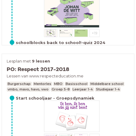
schoolblocks back to school!-quiz 2024
Lesplan met
9 lessen
PO: Respect 2017-2018
Lessen van www.respecteducation.me
Burgerschap
Mentorles
MBO
Basisschool
Middelbare school
vmbo, mavo, havo, vwo
Groep 5-8
Leerjaar 1-4
Studiejaar 1-4
overkoepelende documenten Groepsdynamiek
De kracht van groepsdynamicaDit beroepsproduct is
Start schooljaar - Groepsdynamiek
een ideeën- en receptenboek met activerende
werkvormen, gericht op de groepsdynamica van een
klas. De basis van het product zijn de opeenvolgende-
fasen-theorieën van Tuckman (1956): forming, norming,
storming, performing en adjourning.