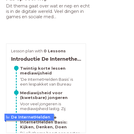
Dit thema gaat over wat er nep en echt 
is in de digitale wereld. Veel dingen in 
games en sociale med...
Lesson plan with
0 Lessons
Introductie De Internethelden Basis - mediawijsheid voor het VSO
Twintig korte lessen
mediawijsheid
‘De InternetHelden Basis’ is
een lespakket van Bureau
Jeugd &amp; Media, dat
Mediawijsheid voor
speciaal ontwikkeld is voor
(kwetsbare) jongeren
leerlingen in het VSO. Ze zijn
ook te gebruiken voor groep
Voor veel jongeren is
7 en 8 in het regulier
mediawijsheid lastig. Zij
onderwijs.In twintig korte
bezitten geavanceerde
De InternetHelden
De opzet van De
lessen (20 - 30 minuten)
smartphones en maken op
InternetHelden Basis:
komen alle belangrijke
snelle wijze gebruik van
Kijken, Denken, Doen
aspecten van mediawijsheid
allerlei sociale media-
op toegankelijke en
platformen. Maar het
Bij elk thema hoort een poster