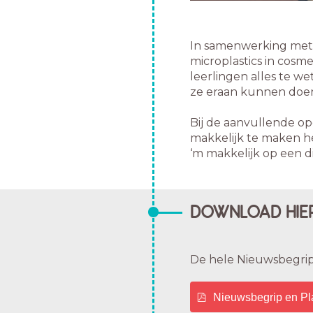
In samenwerking met 
microplastics in cosme
leerlingen alles te we
ze eraan kunnen doen
Bij de aanvullende o
makkelijk te maken he
‘m makkelijk op een d
DOWNLOAD HIER
De hele Nieuwsbegrip l
Nieuwsbegrip en Pl