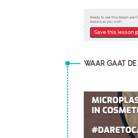
Ready to use this lesson plan?
lessons as you wish.
Save this lesson 
WAAR GAAT DE 