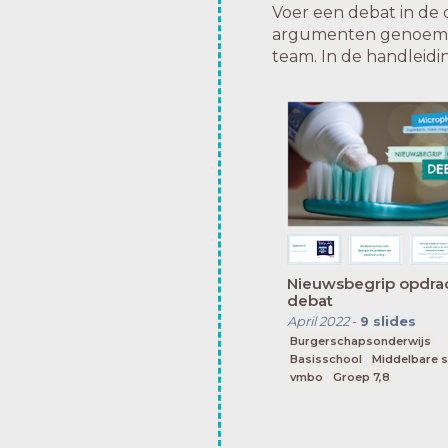
Voer een debat in de 
argumenten genoemd w
team. In de handleidi
Nieuwsbegrip opdrac
debat
April 2022
-
9
slides
Burgerschapsonderwijs
Basisschool
Middelbare 
vmbo
Groep 7,8