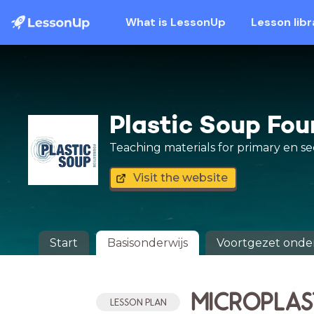
What is LessonUp
Lesson libr
Plastic Soup Fo
Teaching materials for primary en s
Visit the website
Start
Basisonderwijs
Voortgezet onder
MICROPLAS
LESSON PLAN