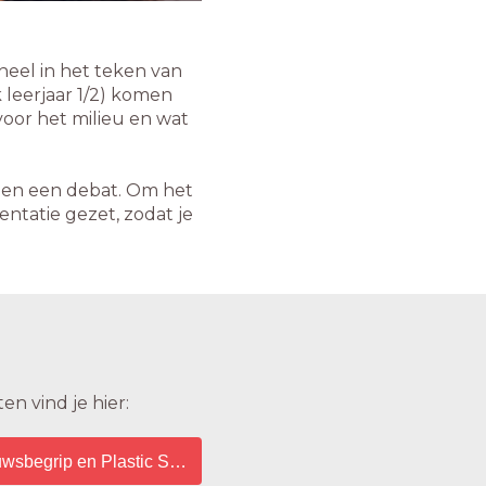
eel in het teken van
 leerjaar 1/2) komen
 voor het milieu en wat
z en een debat. Om het
ntatie gezet, zodat je
en vind je hier:
 Opdrachten
wsbegrip en Plastic Soup Foundation - Tekst