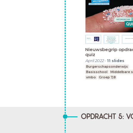
Nieuwsbegrip opdrac
quiz
April 2022
-
11
slides
Burgerschapsonderwijs
Basisschool
Middelbare 
vmbo
Groep 7,8
OPDRACHT 5: V