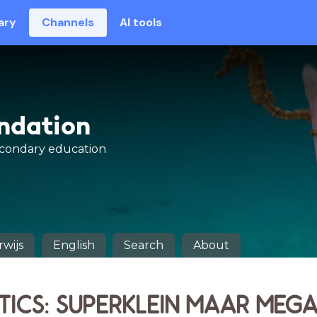
ary
Channels
AI tools
undation
econdary education
wijs
English
Search
About
TICS: SUPERKLEIN MAAR MEGA