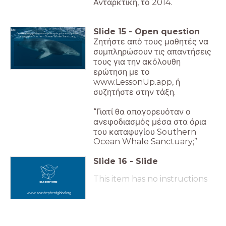
Ανταρκτική, το 2014.
Slide
15
-
Open question
Γιατί θα απαγορευόταν ο ανεφοδιασμός μέσα στα όρια του
καταφυγίου Southern Ocean Whale Sanctuary;
Ζητήστε από τους μαθητές να
συμπληρώσουν τις απαντήσεις
τους για την ακόλουθη
ερώτηση με το
www.LessonUp.app, ή
συζητήστε στην τάξη.
“Γιατί θα απαγορευόταν ο
ανεφοδιασμός μέσα στα όρια
του καταφυγίου Southern
Ocean Whale Sanctuary;”
Slide
16
-
Slide
This item has no instructions
www.seashepherdglobal.org