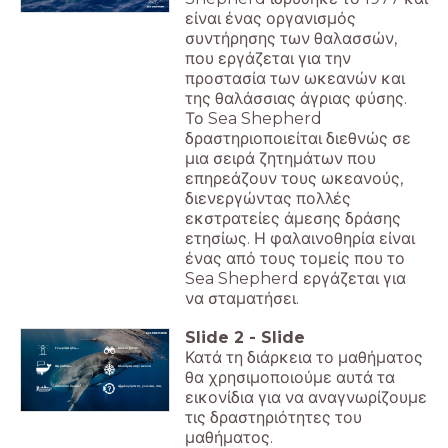
είναι ένας οργανισμός
συντήρησης των θαλασσών,
που εργάζεται για την
προστασία των ωκεανών και
της θαλάσσιας άγριας φύσης.
Το Sea Shepherd
δραστηριοποιείται διεθνώς σε
μια σειρά ζητημάτων που
επηρεάζουν τους ωκεανούς,
διενεργώντας πολλές
εκστρατείες άμεσης δράσης
ετησίως. Η φαλαινοθηρία είναι
ένας από τους τομείς που το
Sea Shepherd εργάζεται για
να σταματήσει.
Slide
2
-
Slide
Γνωρίζετε ήδη...
Δείτε το βίντεο
Κατά τη διάρκεια το μαθήματος
Θα μάθετε...
Κλικάρετε στην εικόνα
θα χρησιμοποιούμε αυτά τα
Απαιτείται δράση!
Αξιολογήστε τις γνώσεις σας
εικονίδια για να αναγνωρίζουμε
τις δραστηριότητες του
μαθήματος.