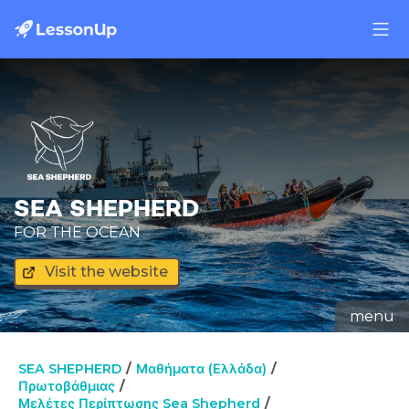
SEA SHEPHERD
FOR THE OCEAN
Visit the website
menu
SEA SHEPHERD
Μαθήματα (Ελλάδα)
Πρωτοβάθμιας
Μελέτες Περίπτωσης Sea Shepherd