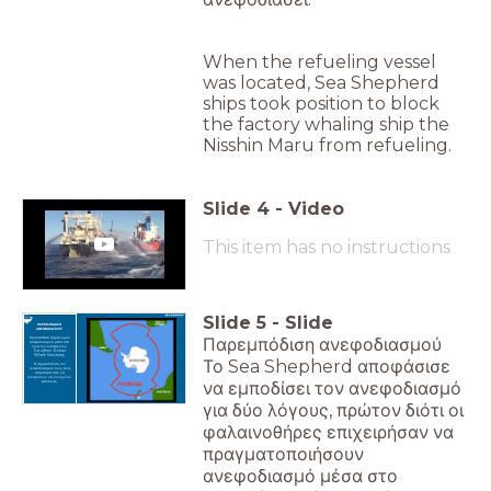
When the refueling vessel
was located, Sea Shepherd
ships took position to block
the factory whaling ship the
Nisshin Maru from refueling.
Slide
4
-
Video
This item has no instructions
Slide
5
-
Slide
ΠΑΡΕΜΠΟΔΙΣΗ
ΑΝΕΦΟΔΙΑΣΜΟΥ
Παρεμπόδιση ανεφοδιασμού
Προσπάθεια παράνομου
ανεφοδιασμού μέσα στα
όρια του καταφυγίου
Southern Ocean
Whale Sanctuary.
Το Sea Shepherd αποφάσισε
Η παρεμπόδιση του
ανεφοδιασμού τους, τους
σταμάτησε από να
συνεχίσουν να κυνηγούν
να εμποδίσει τον ανεφοδιασμό
φάλαινες.
για δύο λόγους, πρώτον διότι οι
φαλαινοθήρες επιχειρήσαν να
πραγματοποιήσουν
ανεφοδιασμό μέσα στο