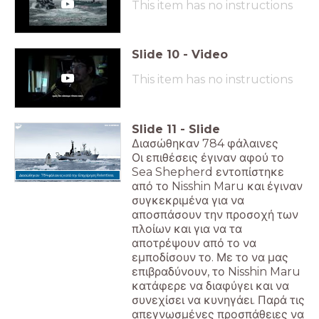
This item has no instructions
Slide
10
-
Video
This item has no instructions
Slide
11
-
Slide
Διασώθηκαν 784 φάλαινες
Οι επιθέσεις έγιναν αφού το
Sea Shepherd εντοπίστηκε
Διασώθηκαν 784 φάλαινες κατά την Επιχείρηση Relentless.
από το Nisshin Maru και έγιναν
συγκεκριμένα για να
αποσπάσουν την προσοχή των
πλοίων και για να τα
αποτρέψουν από το να
εμποδίσουν το. Με το να μας
επιβραδύνουν, το Nisshin Maru
κατάφερε να διαφύγει και να
συνεχίσει να κυνηγάει. Παρά τις
απεγνωσμένες προσπάθειες να