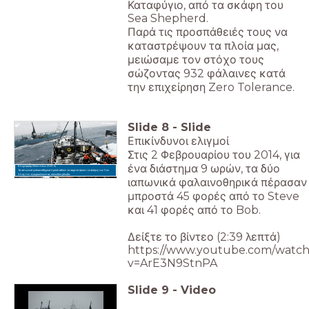
Καταφύγιο, από τα σκάφη του
Sea Shepherd.
Παρά τις προσπάθειές τους να
καταστρέψουν τα πλοία μας,
μειώσαμε τον στόχο τους
σώζοντας 932 φάλαινες κατά
την επιχείρηση Zero Tolerance.
Slide
8
-
Slide
Επικίνδυνοι ελιγμοί
Στις 2 Φεβρουαρίου του 2014, για
ένα διάστημα 9 ωρών, τα δύο
Επιχείρηση Relentless 2013-14
Τα ιαπωνικά φαλαινοθηρικά προσπαθούν να σαμποτάρουν τα σκάφη των Sea
Shepherd ρυμουλκώντας καλώδια χάλυβα.
ιαπωνικά φαλαινοθηρικά πέρασαν
μπροστά 45 φορές από το Steve
και 41 φορές από το Bob.
Δείξτε το βίντεο (2:39 λεπτά)
https://www.youtube.com/watch
v=ArE3N9StnPA
Slide
9
-
Video