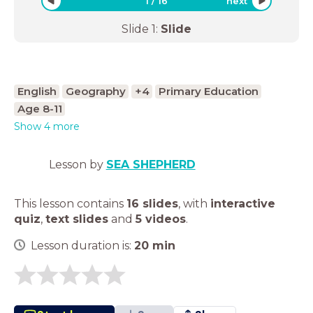
1
/
16
next
Slide
1
:
Slide
English
Geography
+4
Primary Education
Age 8-11
Show 4 more
Lesson by
SEA SHEPHERD
This lesson contains
16 slides
,
with
interactive
quiz
,
text slides
and
5 videos
.
Lesson duration is:
20
min