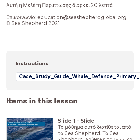
Αυτή η Μελέτη Περίπτωσης διαρκεί 20 λεπτά.
Επικοινωνία: education@seashepherdglobal.org
© Sea Shepherd 2021
Instructions
Case_Study_Guide_Whale_Defence_Primary_
Items in this lesson
Slide
1
-
Slide
ΜΕΛΕΤΗ ΠΕΡΙΠΤΩΣΗΣ SEA SHEPHERD:
ΥΠΕΡΑΣΠΙΣΗ ΤΩΝ ΦΑΛΑΙΝΩΝ ΤΗΣ ΑΝΤΑΡΚΤΙΚΗΣ
Το μάθημα αυτό διατίθεται από
το Sea Shepherd. Το Sea
Shepherd ιδρύθηκε το 1977 και