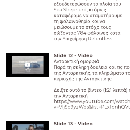
εξουδετερώσουν τα πλοία του
Sea Shepherd, κι όμως
καταφέραμε να σταματήσουμε
τη φαλαινοθηρία και να
μειώσουμε το στόχο τους
σώζοντας 784 φάλαινες κατά
την Επιχείρηση Relentless.
Slide
12
-
Video
Ανταρκτική ομορφιά
Παρά τη σκληρή δουλειά και τις π
της Ανταρκτικής, τα πληρώματα τ
περιοχής της Ανταρκτικής.
Δείξτε αυτό το βίντεο (1:21 λεπτ
την Ανταρκτική:
https://www.youtube.com/watch
v=VljSo9yzWds&list=PLx1pnh
Slide
13
-
Video