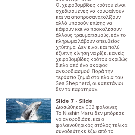
Οι χειροβομβίδες κρότου είναι
σχεδιασμένες να κουφαίνουν
και να αποπροσανατολίζουν
αλλά μπορούν επίσης να
κάψουν και να προκαλέσουν
άλλους τραυματισμούς, εάν το
πλήρωμα λάβουν απευθείας
χτύπημα. Δεν είναι και πολύ
έξυπνη κίνηση να ρίξει κανείς
χειροβομβίδες κρότου ακριβώς
δίπλα από ένα σκάφος
ανεφοδιασμού! Παρά την
τεράστια ζημιά στα πλοία του
Sea Shepherd, οι καπετάνιοι
δεν τα παράτησαν.
Slide
7
-
Slide
Διασώθηκαν 932 φάλαινες
Το Nisshin Maru δεν μπόρεσε
να ανεφοδιάσει και ο
Διασώθηκαν 932 φάλαινες κατά την Επιχείρηση Zero Tolerance.
φαλαινοθηρικός στόλος τελικά
συνοδεύτηκε έξω από το