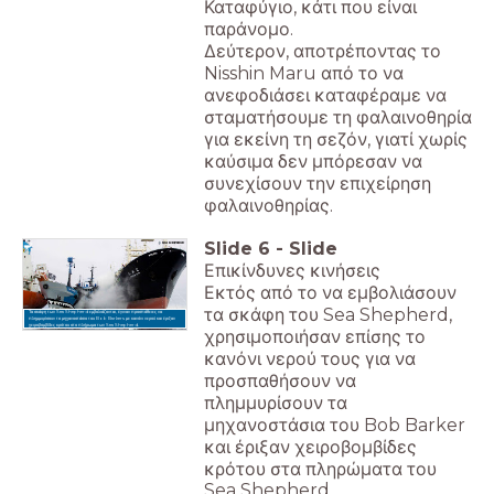
Καταφύγιο, κάτι που είναι
παράνομο.
Δεύτερον, αποτρέποντας το
Nisshin Maru από το να
ανεφοδιάσει καταφέραμε να
σταματήσουμε τη φαλαινοθηρία
για εκείνη τη σεζόν, γιατί χωρίς
καύσιμα δεν μπόρεσαν να
συνεχίσουν την επιχείρηση
φαλαινοθηρίας.
Slide
6
-
Slide
Επικίνδυνες κινήσεις
Εκτός από το να εμβολιάσουν
τα σκάφη του Sea Shepherd,
Τα σκάφη των Sea Shepherd εμβολιάζονται, έγιναν προσπάθειες να
πλημμυρίσουν το μηχανοστάσιο του Bob Barkers με κανόνι νερού και έριξαν
χειροβομβίδες κρότου στο πλήρωμα των Sea Shepherd.
χρησιμοποιήσαν επίσης το
κανόνι νερού τους για να
προσπαθήσουν να
πλημμυρίσουν τα
μηχανοστάσια του Bob Barker
και έριξαν χειροβομβίδες
κρότου στα πληρώματα του
Sea Shepherd.