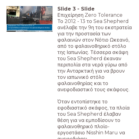
Slide
3
-
Slide
Επιχείρηση Zero Tolerance
Το 2012 - 13 το Sea Shepherd
Επιχείρηση Zero Tolerance 2012-13
ανέλαβε την 9η του εκστρατεία
Οι προσπάθειες ανεφοδιασμού του φαλαινοθηρικού πλοίου-
εργοστασιού εμποδίστηκαν.
για την προστασία των
φαλαινών στον Νότιο Ωκεανό,
από το φαλαινοθηρικό στόλο
της Ιαπωνίας. Τέσσερα σκάφη
του Sea Shepherd έκαναν
περιπολία στα νερά γύρω από
την Ανταρκτική για να βρουν
τον ιαπωνικό στόλο
φαλαινοθηρίας και το
ανεφοδιαστικό τους σκάφους.
Όταν εντοπίστηκε το
εφοδιαστικό σκάφος, τα πλοία
του Sea Shepherd έλαβαν
θέση για να εμποδίσουν το
φαλαινοθηρικό πλοίο-
εργοστάσιο Nisshin Maru να
ανεφοδιάσει.