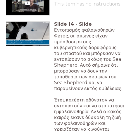
This item has no instructions
Slide
14
-
Slide
Εντοπισμός φαλαινοθηρών
Φέτος, οι Ιάπωνες είχαν
πρόσβαση στους
Επιχείρηση Nemesis - Ιάπωνες φαλαινοθήρες είχαν βοήθεια από την
κυβέρνηση: πρόσβαση σε στρατιωτικούς δορυφόρους για να εντοπίζουν τα
σκάφη των Sea Shepherd.
κυβερνητικούς δορυφόρους
του στρατού και μπόρεσαν να
εντοπίσουν τα σκάφη του Sea
Shepherd. Αυτό σήμαινε ότι
μπορούσαν να δουν την
τοποθεσία των σκαφών του
Sea Shepherd και να
παραμείνουν εκτός εμβέλειας.
Έτσι, κατέστη αδύνατον να
εντοπιστούν και να σταματήσει
η φαλαινοθηρία. Αλλά ο κακός
καιρός έκανε δύσκολη τη ζωή
των φαλαινοθηρών και
χρειαζόταν να κινούνται