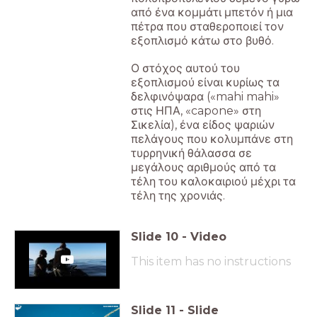
από ένα κομμάτι μπετόν ή μια
πέτρα που σταθεροποιεί τον
εξοπλισμό κάτω στο βυθό.
Ο στόχος αυτού του
εξοπλισμού είναι κυρίως τα
δελφινόψαρα («mahi mahi»
στις ΗΠΑ, «capone» στη
Σικελία), ένα είδος ψαριών
πελάγους που κολυμπάνε στη
τυρρηνική θάλασσα σε
μεγάλους αριθμούς από τα
τέλη του καλοκαιριού μέχρι τα
τέλη της χρονιάς.
Slide
10
-
Video
This item has no instructions
Slide
11
-
Slide