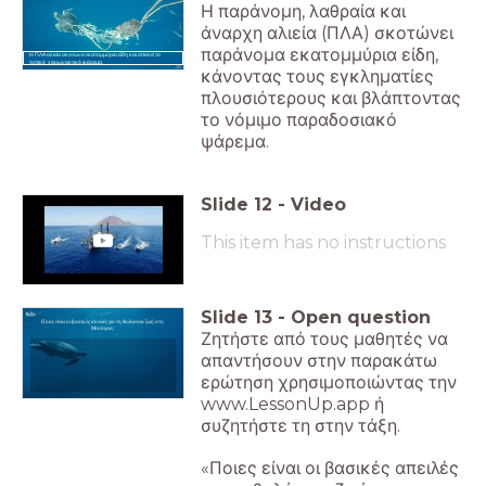
Η παράνομη, λαθραία και
άναρχη αλιεία (ΠΛΑ) σκοτώνει
παράνομα εκατομμύρια είδη,
Η ΠΛΑ αλιεία σκοτώνει εκατομμύρια είδη και απειλεί το
τοπικό χειρωνακτικό ψάρεμα.
κάνοντας τους εγκληματίες
πλουσιότερους και βλάπτοντας
το νόμιμο παραδοσιακό
ψάρεμα.
Slide
12
-
Video
This item has no instructions
Slide
13
-
Open question
Ποιες είναι οι βασικές απειλές για τη θαλάσσια ζωή στη
Μεσόγειο;
Ζητήστε από τους μαθητές να
απαντήσουν στην παρακάτω
ερώτηση χρησιμοποιώντας την
www.LessonUp.app ή
συζητήστε τη στην τάξη.
«Ποιες είναι οι βασικές απειλές