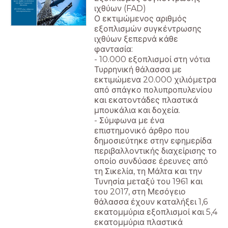
έχουν αφεθεί να επιπλέουν
στη Νότια Τυρρηνική
ιχθύων (FAD)
θάλασσα.
20.000 χλμ. σπάγκου
πολυπροπυλενίου.
Ο εκτιμώμενος αριθμός
εξοπλισμών συγκέντρωσης
ιχθύων ξεπερνά κάθε
φαντασία:
- 10.000 εξοπλισμοί στη νότια
Τυρρηνική θάλασσα με
εκτιμώμενα 20.000 χιλιόμετρα
από σπάγκο πολυπροπυλενίου
και εκατοντάδες πλαστικά
μπουκάλια και δοχεία.
- Σύμφωνα με ένα
επιστημονικό άρθρο που
δημοσιεύτηκε στην εφημερίδα
περιβαλλοντικής διαχείρισης το
οποίο συνδύασε έρευνες από
τη Σικελία, τη Μάλτα και την
Τυνησία μεταξύ του 1961 και
του 2017, στη Μεσόγειο
θάλασσα έχουν καταλήξει 1,6
εκατομμύρια εξοπλισμοί και 5,4
εκατομμύρια πλαστικά