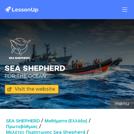
SEA SHEPHERD
FOR THE OCEAN
Visit the website
menu
SEA SHEPHERD
Μαθήματα (Ελλάδα)
Πρωτοβάθμιας
Μελέτες Περίπτωσης Sea Shepherd