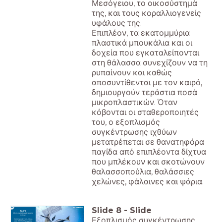
Μεσόγειου, το οικοσύστημά
της, και τους κοραλλιογενείς
υφάλους της.
Επιπλέον, τα εκατομμύρια
πλαστικά μπουκάλια και οι
δοχεία που εγκαταλείπονται
στη θάλασσα συνεχίζουν να τη
ρυπαίνουν και καθώς
αποσυντίθενται με τον καιρό,
δημιουργούν τεράστια ποσά
μικροπλαστικών. Όταν
κόβονται οι σταθεροποιητές
του, ο εξοπλισμός
συγκέντρωσης ιχθύων
μετατρέπεται σε θανατηφόρα
παγίδα από επιπλέοντα δίχτυα
που μπλέκουν και σκοτώνουν
θαλασσοπούλια, θαλάσσιες
χελώνες, φάλαινες και ψάρια.
Slide
8
-
Slide
FAD'S
Εξοπλισμός Συγκέντρωσης
Ιχθύων
Εξοπλισμός συγκέντρωσης
Κατά προσέγγιση, πάνω
από 10.000 κομμάτια