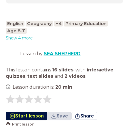
English
Geography
+4
Primary Education
Age 8-11
Show 4 more
Lesson by
SEA SHEPHERD
This lesson contains
16 slides
,
with
interactive
quizzes
,
text slides
and
2 videos
.
Lesson duration is:
20
min
Start lesson
Save
Share
Print lesson