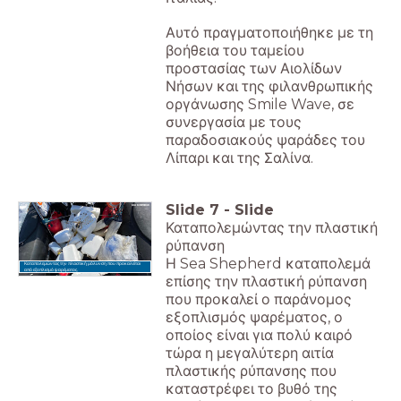
Αυτό πραγματοποιήθηκε με τη
βοήθεια του ταμείου
προστασίας των Αιολίδων
Νήσων και της φιλανθρωπικής
οργάνωσης Smile Wave, σε
συνεργασία με τους
παραδοσιακούς ψαράδες του
Λίπαρι και της Σαλίνα.
Slide
7
-
Slide
Καταπολεμώντας την πλαστική
ρύπανση
Η Sea Shepherd καταπολεμά
Καταπολεμώντας την πλαστική μόλυνση που προκαλείται
από εξοπλισμό ψαρέματος.
επίσης την πλαστική ρύπανση
που προκαλεί ο παράνομος
εξοπλισμός ψαρέματος, ο
οποίος είναι για πολύ καιρό
τώρα η μεγαλύτερη αιτία
πλαστικής ρύπανσης που
καταστρέφει το βυθό της