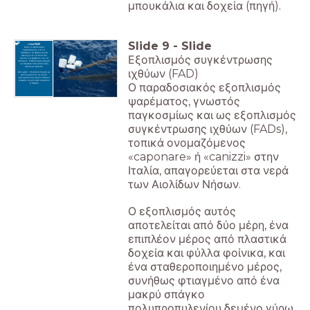
μπουκάλια και δοχεία (πηγή).
Slide
9
-
Slide
ΤΥΠΟΙ FAD
Αυτοί οι εξοπλισμοί
σχεδιάστηκαν για να
δελεάζουν τα ψάρια σε μία
Εξοπλισμός συγκέντρωσης
περιοχή και να είναι πιο
εύκολο να βρεθούν και να
πιαστούν. Ο εξοπλισμός μπορεί
να δελεάσει πολλαπλά είδη
πελάγιων ψαριών.
ιχθύων (FAD)
Δύο μέρη - πλαστικά δοχεία με
φύλλα φοίνικα, τα οποία
αγκυρώνονται με ένα σπάγκο
ενωμένο σε μία μάζα τσιμέντου
Ο παραδοσιακός εξοπλισμός
ή πέτρας.
ψαρέματος, γνωστός
παγκοσμίως και ως εξοπλισμός
συγκέντρωσης ιχθύων (FADs),
τοπικά ονομαζόμενος
«caponare» ή «canizzi» στην
Ιταλία, απαγορεύεται στα νερά
των Αιολίδων Νήσων.
Ο εξοπλισμός αυτός
αποτελείται από δύο μέρη, ένα
επιπλέον μέρος από πλαστικά
δοχεία και φύλλα φοίνικα, και
ένα σταθεροποιημένο μέρος,
συνήθως φτιαγμένο από ένα
μακρύ σπάγκο
πολυπροπυλενίου δεμένο γύρω