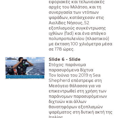
εφοριακές και τελωνειακές
αρχές του Μιλάτσο, και τη
συνεργασία των ντόπιων
ψαράδων, κατάσχεσαν στις
Αιολίδες Νήσους, 52
εξοπλισμούς συγκέντρωσης
ιχθύων (fad) και ένα σπάγκο
πολυπροπυλενίου (πλαστικού)
με έκταση 100 χιλιόμετρα μέσα
σε 178 ώρες.
Slide
6
-
Slide
Στόχος: παράνομα
παρασυρόμενα δίχτυα
Τον Ιούνιο του 2019 η Sea
Το 2019, ο στόχος ήταν τα παράνομα παρασυρόμενα δίχτυα.
Shepherd επέστρεψε στη
Μεσόγειο θάλασσα για να
επικεντρωθεί στη χρήση των
παράνομων παρασυρόμενων
διχτυών και άλλων
θανατηφόρων εξοπλισμών
ψαρέματος στη δυτική ακτή της
Ιταλίας.