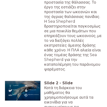
προστασία της θάλασσας. Το
έργο της εστιάζει στην
προστασία των ωκεανών και
της άγριας θαλάσσιας πανίδας.
Η Sea Shepherd
δραστηριοποιείται παγκοσμίως
σε μια ποικιλία θεμάτων που
επηρεάζουν τους ωκεανούς, με
το να διεξάγει πολλές
εκστρατείες άμεσης δράσης
κάθε χρόνο. Η ΠΛΑ αλιεία είναι
ένας τομέας δράσης της Sea
Shepherd για την
καταπολέμηση του παράνομου
ψαρέματος.
Slide
2
-
Slide
Γνωρίζετε ήδη...
Δείτε το βίντεο
Κατά τη διάρκεια του
Θα μάθετε...
Κλικάρετε στην εικόνα
μαθήματος θα
Απαιτείται δράση!
Αξιολογείστε τις γνώσεις σας
χρησιμοποιήσουμε αυτά τα
εικονίδια για να
αναγνωρίσουμε τις