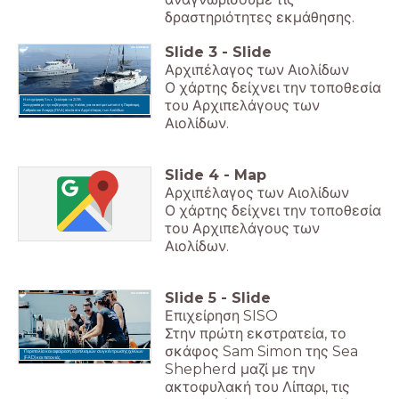
δραστηριότητες εκμάθησης.
Slide
3
-
Slide
Αρχιπέλαγος των Αιολίδων
Ο χάρτης δείχνει την τοποθεσία
του Αρχιπελάγους των
Η επιχείρηση Siso ξεκίνησε το 2018.
Συνεργασία με την κυβέρνηση της Ιταλίας για να αντιμετωπιστεί η Παράνομη,
Λαθραία και Άναρχη (ΠΛΑ) αλιεία στο Αρχιπέλαγος των Αιολίδων.
Αιολίδων.
Slide
4
-
Map
Αρχιπέλαγος των Αιολίδων
Ο χάρτης δείχνει την τοποθεσία
του Αρχιπελάγους των
Αιολίδων.
Slide
5
-
Slide
Επιχείρηση SISO
Στην πρώτη εκστρατεία, το
σκάφος Sam Simon της Sea
Περιπολία και αφαίρεση εξοπλισμών συγκέντρωσης ιχθύων
(FAD) και πετονιές.
Shepherd μαζί με την
ακτοφυλακή του Λίπαρι, τις