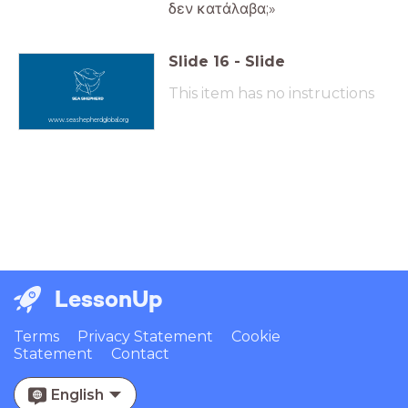
δεν κατάλαβα;»
Slide
16
-
Slide
This item has no instructions
www.seashepherdglobal.org
LessonUp
Terms
Privacy Statement
Cookie
Statement
Contact
English