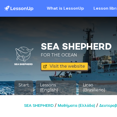
What is LessonUp
Lesson libr
SEA SHEPHERD
FOR THE OCEAN
Visit the website
Start
Lessons
Licao
(English)
(Brasilierio)
SEA SHEPHERD
Μαθήματα (Ελλάδα)
Δευτεροβ