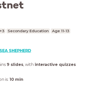
stnet
+3
Secondary Education
Age 11-13
SEA SHEPHERD
ains
9 slides
,
with
interactive quizzes
n is:
10
min