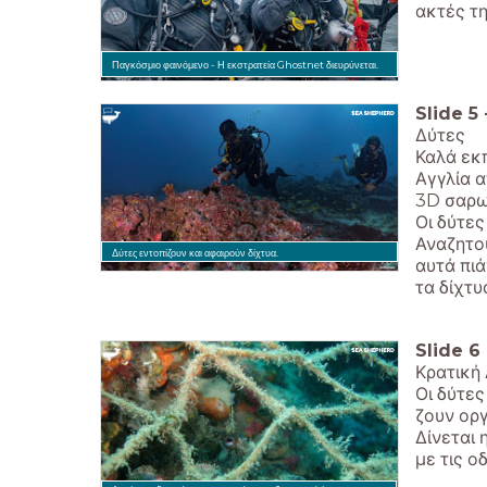
ακτές τη
Παγκόσμιο φαινόμενο - Η εκστρατεία Ghostnet διευρύνεται.
Slide
5
Δύτες
Καλά εκ
Αγγλία α
3D σαρωτ
Οι δύτε
Αναζητού
Δύτες εντοπίζουν και αφαιρούν δίχτυα.
αυτά πι
τα δίχτυ
Slide
6
Κρατική 
Οι δύτες
ζουν οργ
Δίνεται 
με τις ο