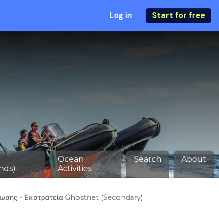
Log in
Start for free
Ocean
Search
About
nds)
Activities
ωσης - Εκστρατεία Ghostnet (Secondary)