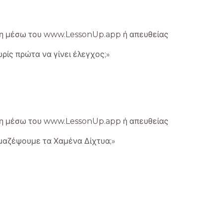
ση μέσω του www.LessonUp.app ή απευθείας
ρίς πρώτα να γίνει έλεγχος;»
ση μέσω του www.LessonUp.app ή απευθείας
α μαζέψουμε τα Χαμένα Δίχτυα;»