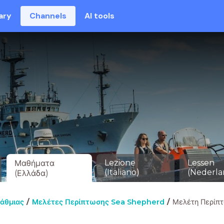
ary
Channels
AI tools
Lezione
Lessen
Μαθήματα
(Italiano)
(Nederla
(Ελλάδα)
άθμιας
Μελέτες Περίπτωσης Sea Shepherd
Μελέτη Περίπτ