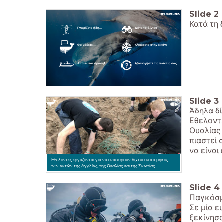
Slide
2
Κατά τη 
Γνωρίζετε ήδη...
Δείτε το βίντεο
Θα μάθετε...
Κλικάρετε στην εικόνα
Απαιτείται δράση!
Αξιολογήστε τις γνώσεις σας
Slide
3
Άδηλα δ
Εθελοντέ
Ουαλίας
πιαστεί 
να είναι
Εθελοντές εργάζονται για να ανασύρουν δίχτυα κατά μήκος
των ακτών της Αγγλίας, της Ουαλίας και της Σκωτίας.
Slide
4
Παγκόσμ
Σε μία ε
ξεκίνησα