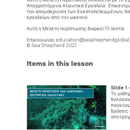
Απορριπτόμενα Αλιευτικά Εργαλεία. Επικεντρ
την απομάκρυνση των Εγκαταλελειμμένων, Χα
εργαλείων από τον ωκεανό.
Αυτή η Μελέτη περίπτωσης διαρκεί 10 λεπτά.
Επικοινωνία: education@seashepherdglobal
© Sea Shepherd 2021
Items in this lesson
Slide
1
ΜΕΛΕΤΗ ΠΕΡΙΠΤΩΣΗΣ SEA SHEPHERD -
Το μάθημ
ΕΚΣΤΡΑΤΕΙΑ GHOSTNET
θαλάσσι
παγκόσμ
δράσεις 
αποτρέψ