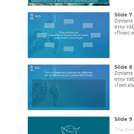
Αφαίρεση διχτυών με προσοχή και κυβερνητική έγκριση.
Slide
7
Ζητήστε
στην τάξ
«Ποιες σ
Ποιες συνέπειες έχει
η αφαίρεση των διχτυών από έναν ύφαλο,
χωρίς πρώτα να γίνει έλεγχος;
Slide
8
Ζητήστε
Γιατί είναι σημαντική η άδεια από την κυβέρνηση,
πριν βουτήξει κανείς για να μαζέψει άδηλα δίχτυα;
στην τάξ
«Γιατί ε
Slide
9
This ite