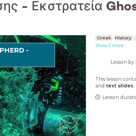
ης - Εκστρατεία Gho
Greek
History
Show 3 more
EPHERD -
Lesson by
This lesson cont
and
text slides
.
Lesson duratio