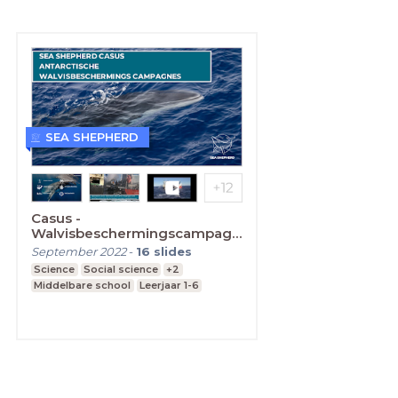
SEA SHEPHERD
Casus -
Walvisbeschermingscampagne
(Middelbare school)
September 2022
-
16
slides
Science
Social science
+2
Middelbare school
Leerjaar 1-6