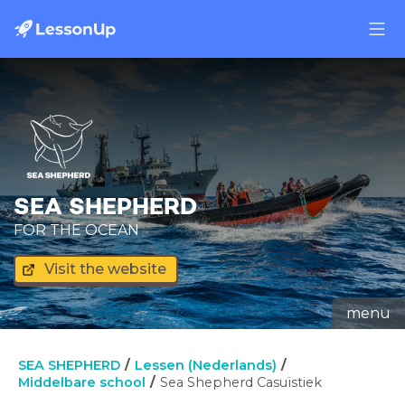
SEA SHEPHERD
FOR THE OCEAN
Visit the website
menu
SEA SHEPHERD
Lessen (Nederlands)
Middelbare school
Sea Shepherd Casuïstiek