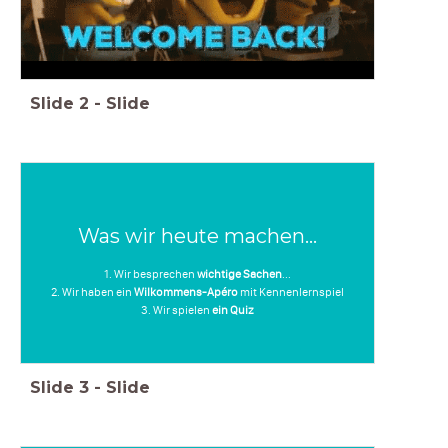
Slide
2
-
Slide
Was wir heute machen...
1. Wir besprechen
wichtige Sachen
...
2. Wir haben ein
Wilkommens-Apéro
mit Kennenlernspiel
3. Wir spielen
ein Quiz
Slide
3
-
Slide