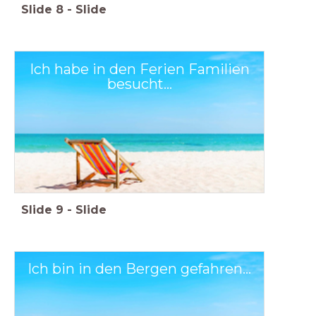
Slide
8
-
Slide
Ich habe in den Ferien Familien
besucht...
Slide
9
-
Slide
Ich bin in den Bergen gefahren...