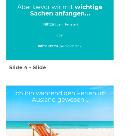
Aber bevor wir mit
wichtige
Sachen anfangen...
Trifft zu
(beim Fenster)
oder
Trifft nicht zu
(beim Schrank)
Slide
4
-
Slide
Ich bin während den Ferien im
Ausland gewesen...