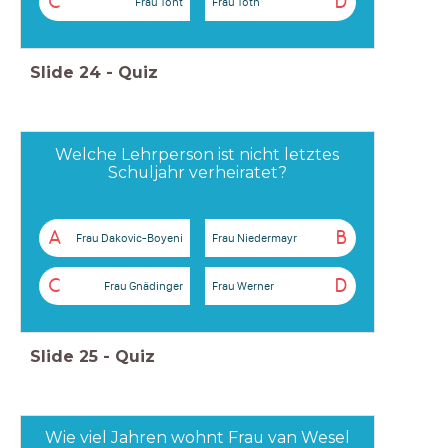
C
D
Frau Toht
Frau Toth
Slide
24
-
Quiz
Welche Lehrperson ist nicht letztes
Schuljahr verheiratet?
A
B
Frau Dakovic-Boyeni
Frau Niedermayr
C
D
Frau Gnädinger
Frau Werner
Slide
25
-
Quiz
Wie viel Jahren wohnt Frau van Wesel