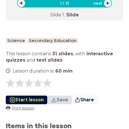
1
/
31
next
Slide
1
:
Slide
Science
Secondary Education
This lesson contains
31 slides
,
with
interactive
quizzes
and
text slides
.
Lesson duration is:
60
min
Start lesson
Save
Share
Print lesson
Items in this lesson