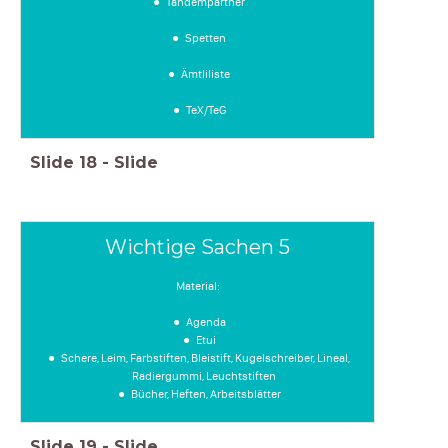
Tandempartner
Spetten
Ämtliliste
TeX/TeG
Slide
18
-
Slide
Wichtige Sachen 5
Material:
Agenda
Etui
Schere, Leim, Farbstiften, Bleistift, Kugelschreiber, Lineal,
Radiergummi, Leuchtstiften
Bücher, Heften, Arbeitsblätter
Slide
19
-
Slide