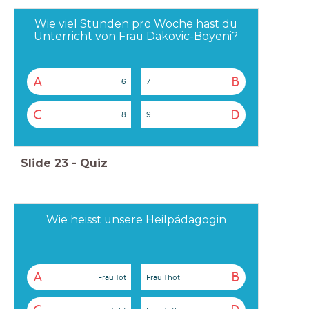
Wie viel Stunden pro Woche hast du
Unterricht von Frau Dakovic-Boyeni?
A
B
6
7
C
D
8
9
Slide
23
-
Quiz
Wie heisst unsere Heilpädagogin
A
B
Frau Tot
Frau Thot