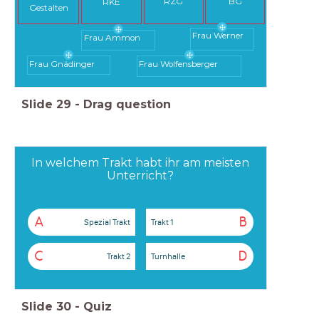
RZG
BG
RKE
Gestalten
Frau Werner
Frau Ammon
Frau Gnädinger
Frau Wolfensberger
Slide
29
-
Drag question
In welchem Trakt habt ihr am meisten
Unterricht?
A
B
Spezial Trakt
Trakt 1
C
D
Trakt 2
Turnhalle
Slide
30
-
Quiz