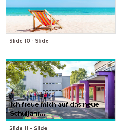
Slide
10
-
Slide
Ich freue mich auf das neue
Schuljahr...
Slide
11
-
Slide