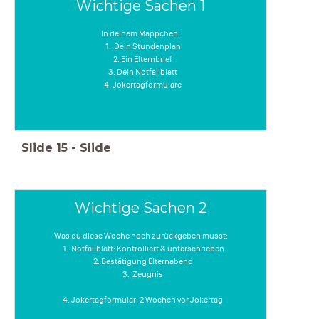
Wichtige Sachen 1
In deinem Mäppchen:
Dein Stundenplan
Ein Elternbrief
Dein Notfallblatt
Jokertagformulare
Slide
15
-
Slide
Wichtige Sachen 2
Was du diese Woche noch zurückgeben musst:
Notfallblatt: Kontrolliert & unterschrieben
Bestätigung Elternabend
Zeugnis
Jokertagformular: 2 Wochen vor Jokertag