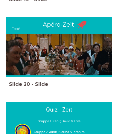
Apéro-Zeit
Foto!
Slide
20
-
Slide
Quiz - Zeit
Gruppe 1: Kebir, David & Erva
Gruppe 2: Albin, Blerina & Ibrahim