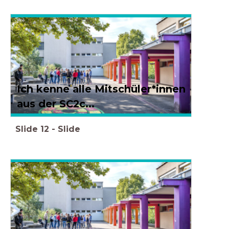
Ich kenne alle Mitschüler*innen
aus der SC2c...
Slide
12
-
Slide