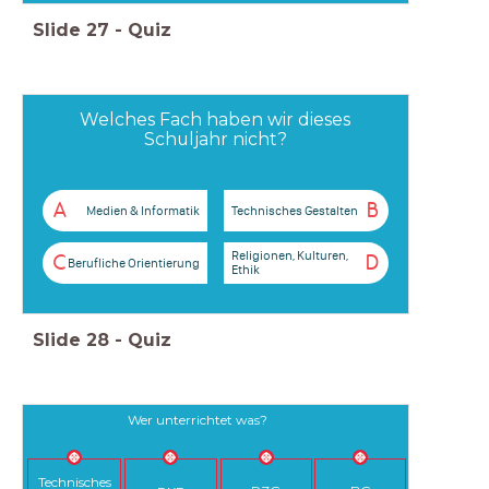
Slide
27
-
Quiz
Welches Fach haben wir dieses
Schuljahr nicht?
A
B
Medien & Informatik
Technisches Gestalten
Religionen, Kulturen,
C
D
Berufliche Orientierung
Ethik
Slide
28
-
Quiz
Wer unterrichtet was?
Technisches