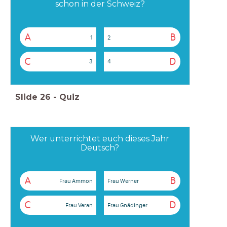
schon in der Schweiz?
A
B
1
2
C
D
3
4
Slide
26
-
Quiz
Wer unterrichtet euch dieses Jahr
Deutsch?
A
B
Frau Ammon
Frau Werner
C
D
Frau Veran
Frau Gnädinger