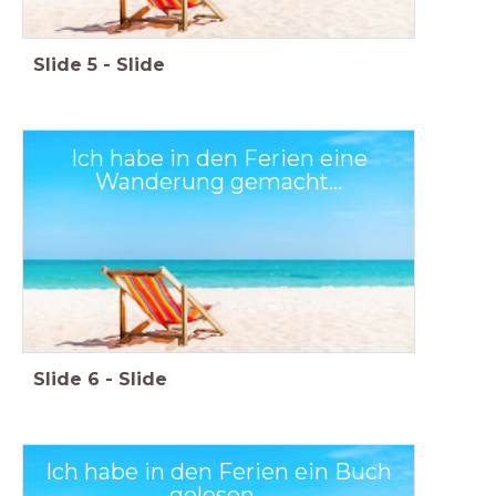
Slide
5
-
Slide
Ich habe in den Ferien eine
Wanderung gemacht...
Slide
6
-
Slide
Ich habe in den Ferien ein Buch
gelesen...