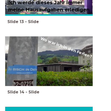
Ich werde dieses Jahr immer
meine Hausaufgaben erledigen
Slide
13
-
Slide
Wo war ich in den Ferien?
Slide
14
-
Slide