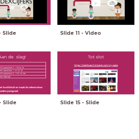
-
Slide
Slide
11
-
Video
Aan de slag!
Tot slot
https://dashboard.blooket.com/my-sets
/75 opdrachten 6 - 7-10 en 12
/87 opdrachten 7 -8 -13 -15
8/79 opdrachten 6 - 7-12 en 13a
0/91 helemaal
et hoofdstuk en maak de rekentrainer
aakte paragraaf.
-
Slide
Slide
15
-
Slide