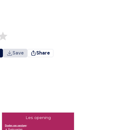
Save
Share
Les opening
Doelen van vandaag
:
Rustig werken