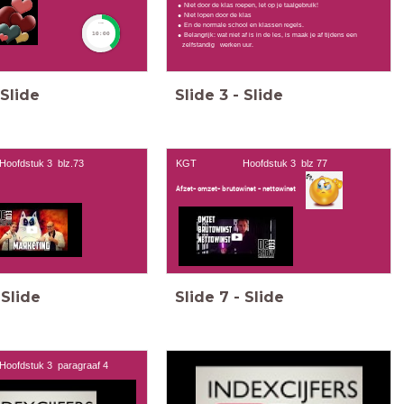
Niet door de klas roepen, let op je taalgebruik!
Niet lopen door de klas
En de normale school en klassen regels.
timer
10:00
Belangrijk: wat niet af is in de les, is maak je af tijdens een
zelfstandig werken uur.
Slide
Slide
3
-
Slide
stuk 3 blz.73
KGT Hoofdstuk 3 blz 77
Afzet- omzet- brutowinst - nettowinst
Slide
Slide
7
-
Slide
tuk 3 paragraaf 4