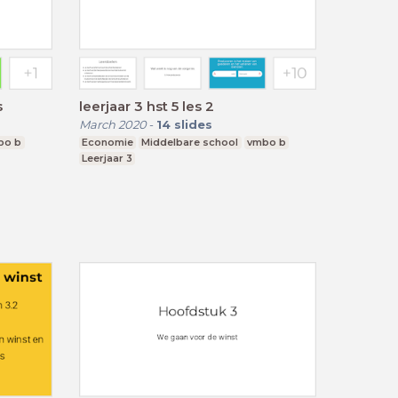
s
leerjaar 3 hst 5 les 2
March 2020
-
14
slides
bo b
Economie
Middelbare school
vmbo b
Leerjaar 3