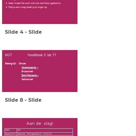
Ieder maakt het werk wat voor hem/haar gepland is.
Heb je een vraag steek je je vinger op.
Slide
4
-
Slide
KGT Hoofdstuk 3 blz 77
Belangrijk: Omzet
Inkoopwaarde -
Brutowinst
Bedrijfskosten -
Nettowinst
Slide
8
-
Slide
Aan de slag!
Naam
Stof
Shania KGT2
Maken blz. 74/75 opdrachten 6 - 7-10 en 12