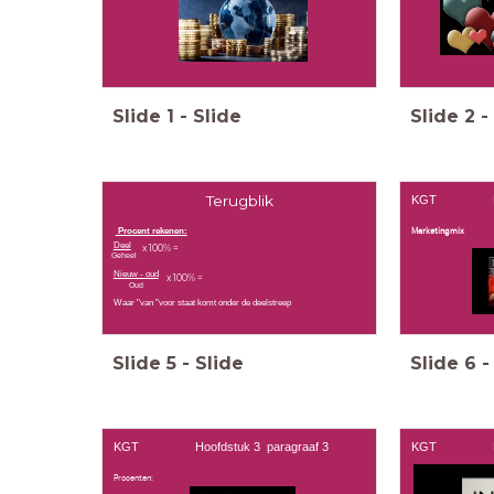
Slide
1
-
Slide
Slide
2
-
Terugblik
KGT Hoofd
Procent rekenen:
Marketingmix
Deel
x 100% =
Geheel
Nieuw - oud
x 100% =
Oud
Waar "van "voor staat komt onder de deelstreep
Slide
5
-
Slide
Slide
6
-
KGT Hoofdstuk 3 paragraaf 3
KGT Hoofds
Procenten: