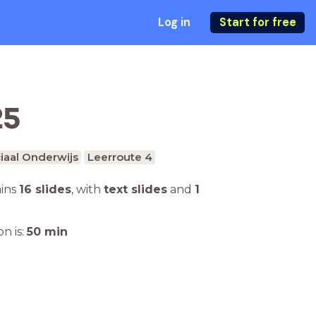
Log in
Start for free
25
iaal Onderwijs
Leerroute 4
ains
16 slides
,
with
text slides
and
1
n is:
50
min