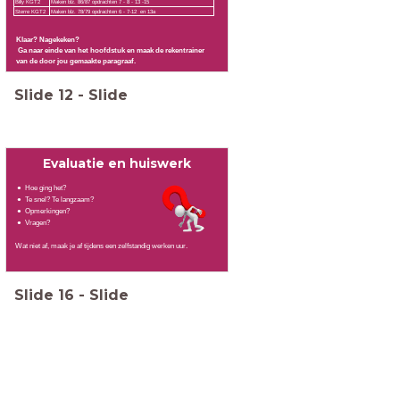
Billy KGT2
Maken blz. 86/87 opdrachten 7 - 8 - 13 -15
Sterre KGT2
Maken blz. 78/79 opdrachten 6 - 7-12 en 13a
Klaar? Nagekeken?
Ga naar einde van het hoofdstuk en maak de rekentrainer
van de door jou gemaakte paragraaf.
Slide
12
-
Slide
Evaluatie en huiswerk
Hoe ging het?
Te snel? Te langzaam?
Opmerkingen?
Vragen?
Wat niet af, maak je af tijdens een zelfstandig werken uur.
Slide
16
-
Slide