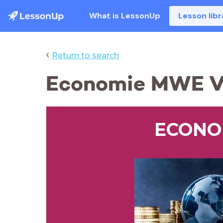
What is LessonUp
Lesson libr
‹
Return to search
Economie MWE Vr
ECONO