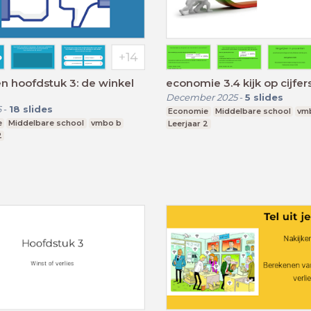
n hoofdstuk 3: de winkel
economie 3.4 kijk op cijfer
December 2025
-
5
slides
6
-
18
slides
Economie
Middelbare school
vm
e
Middelbare school
vmbo b
Leerjaar 2
2