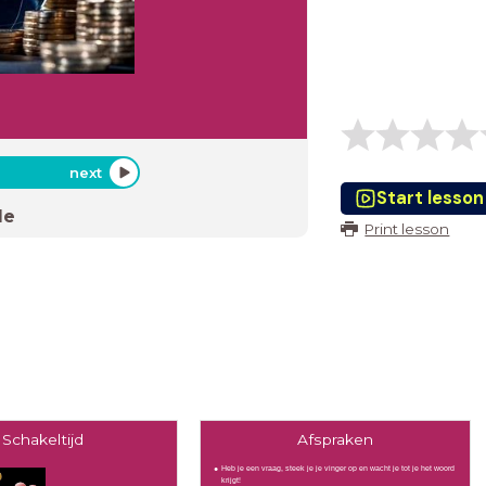
next
Start lesson
de
Print lesson
Schakeltijd
Afspraken
Heb je een vraag, steek je je vinger op en wacht je tot je het woord
krijgt!