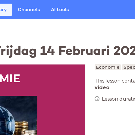
ary
Channels
AI tools
ijdag 14 Februari 20
Economie
Spec
MIE
This lesson cont
video
.
Lesson duratio