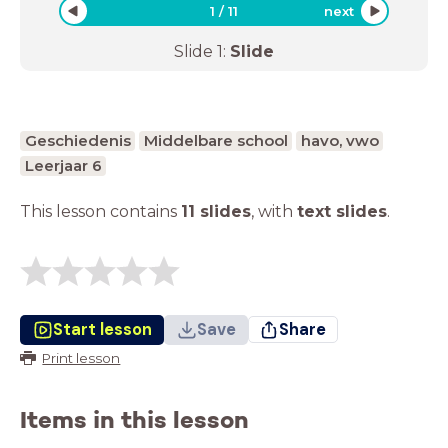
1
/
11
next
Slide
1
:
Slide
Geschiedenis
Middelbare school
havo, vwo
Leerjaar 6
This lesson contains
11 slides
,
with
text slides
.
Start lesson
Save
Share
Print lesson
Items in this lesson