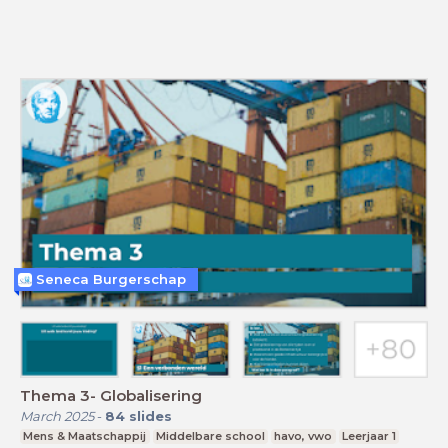
Seneca Burgerschap
Thema 3- Globalisering
March 2025
-
84
slides
Mens & Maatschappij
Middelbare school
havo, vwo
Leerjaar 1