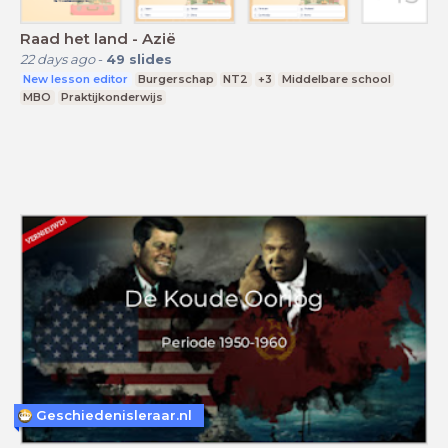
Raad het land - Azië
22 days ago
-
49
slides
New lesson editor
Burgerschap
NT2
+3
Middelbare school
MBO
Praktijkonderwijs
Geschiedenisleraar.nl