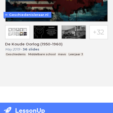
Geschiedenisleraar.nl
De Koude Oorlog (1950-1960)
May 2019
-
36
slides
Geschiedenis
Middelbare school
mavo
Leerjaar 3
LessonUp