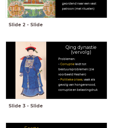
geordend naar een vast
patroon (met rituelen)
Slide
2
-
Slide
Qing dynastie
(vervolg)
Problemen:
-
Corruptie
leidt tot
bestuursproblemen (zie
voorbeeld Heshen)
-
Politieke crises
, vaak als
gevolg van hongersnood,
corruptie en belastingdruk
Slide
3
-
Slide