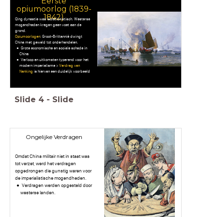
Eerste
opiumoorlog (1839-
1842)
Qing dynastie was isolationistisch. Westerse
mogendheden kregen geen voet aan de
grond.
Opiumoorlogen
: Groot-Brittannië dwingt
China met geweld tot onderhandelen.
Grote economische en sociale schade in
China
Verloop en uitkomsten typerend voor het
modern imperialisme >
V
erdrag van
Nanking
is hiervan een duidelijk voorbeeld
Slide
4
-
Slide
Ongelijke Verdragen
Omdat China militair niet in staat was
tot verzet, werd het verdragen
opgedrongen die gunstig waren voor
de imperialistische mogendheden.
Verdragen werden opgesteld door
westerse landen.