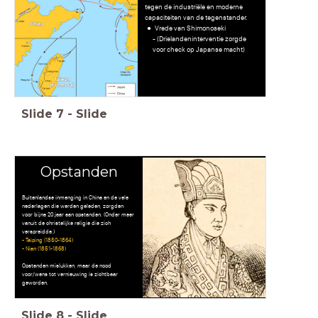
tegen de industriële en moderne
capaciteiten van de tegenstander.
Vrede van Shimonoseki
- (Drielandeninterventie zorgde
voor check op Japanse macht)
Slide
7
-
Slide
Opstanden
Buitenlandse inmenging in China en de vele
nederlagen die werden geleden, zorgden
voor bijna 20 jaar aan opstanden. (Onder meer
vanuit de christelijke religie die zich
verspreidde.)
- Taiping (1850-1864)
- Nian (1851-1868)
Opstanden mislukken, maar de nood
voor/wens tot vernieuwing is zichtbaar
geworden.
Slide
8
-
Slide