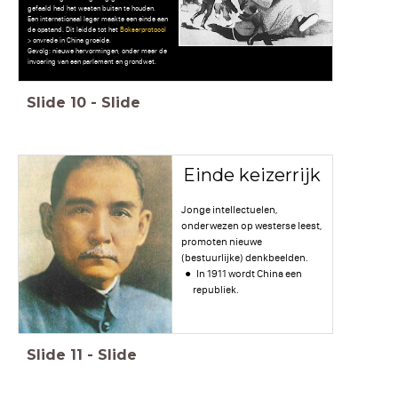
gefaald had het westen buiten te houden.
Een internationaal leger maakte een einde aan
de opstand. Dit leidde tot het
Bokserprotocol
> onvrede in China groeide.
Gevolg: nieuwe hervormingen, onder meer de
invoering van een parlement en grondwet.
Slide
10
-
Slide
Einde keizerrijk
Jonge intellectuelen,
onderwezen op westerse leest,
promoten nieuwe
(bestuurlijke) denkbeelden.
In 1911 wordt China een
republiek.
Slide
11
-
Slide