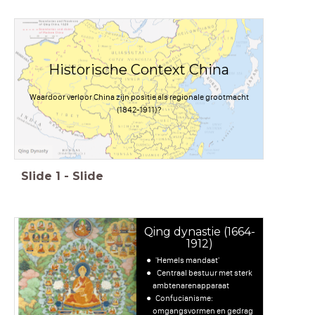
Historische Context China
Waardoor verloor China zijn positie als regionale grootmacht
(1842-1911)?
Slide
1
-
Slide
Qing dynastie (1664-
1912)
'Hemels mandaat'
Centraal bestuur met sterk
ambtenarenapparaat
Confucianisme:
omgangsvormen en gedrag