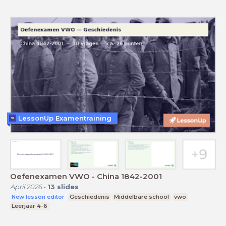
LessonUp Examentraining
Oefenexamen VWO - China 1842-2001
April 2026
-
13
slides
New lesson editor
Geschiedenis
Middelbare school
vwo
Leerjaar 4-6