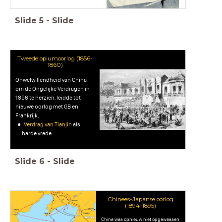
Slide
5
-
Slide
Tweede opiumoorlog (1856-
1860)
Onwelwillendheid van China
om de Ongelijke Verdragen in
1856 te herzien, leidde tot
nieuwe oorlog met GB en
Frankrijk.
Verdrag van Tianjin
als
harde vrede
Slide
6
-
Slide
Chinees-Japanse oorlog
(1894-1895)
China was opnieuw niet opgewassen