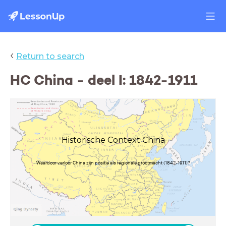
‹
Return to search
HC China - deel I: 1842-1911
Historische Context China
Waardoor verloor China zijn positie als regionale grootmacht (1842-1911)?