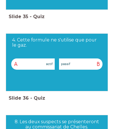
Slide
35
-
Quiz
4. Cette formule ne s'utilise que pour
le gaz.
A
B
actif
passif
Slide
36
-
Quiz
8. Les deux suspects se présenteront
au commissariat de Chelles.