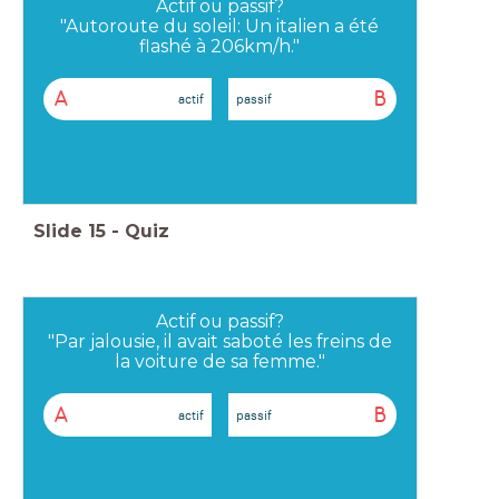
Actif ou passif?
"Autoroute du soleil: Un italien a été
flashé à 206km/h."
A
B
actif
passif
Slide
15
-
Quiz
Actif ou passif?
"Par jalousie, il avait saboté les freins de
la voiture de sa femme."
A
B
actif
passif