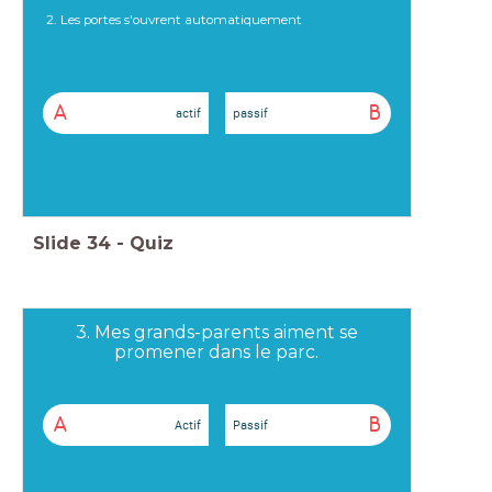
2. Les portes s'ouvrent automatiquement
A
B
actif
passif
Slide
34
-
Quiz
3. Mes grands-parents aiment se
promener dans le parc.
A
B
Actif
Passif