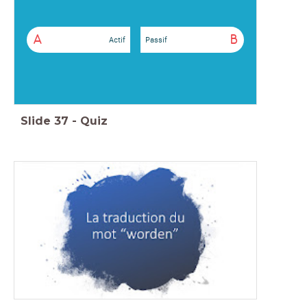
A
B
Actif
Passif
Slide
37
-
Quiz