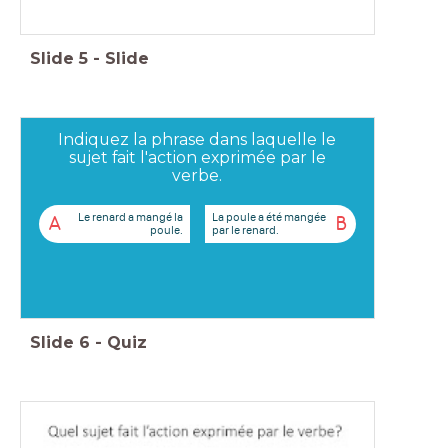
Slide
5
-
Slide
Indiquez la phrase dans laquelle le
sujet fait l'action exprimée par le
verbe.
Le renard a mangé la
La poule a été mangée
A
B
poule.
par le renard.
Slide
6
-
Quiz