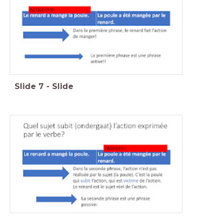
Slide
7
-
Slide