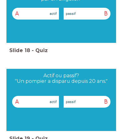
A
B
actif
passif
Slide
18
-
Quiz
Actif ou passif?
"Un pompier a disparu depuis 20 ans."
A
B
actif
passif
Slide
19
-
Quiz