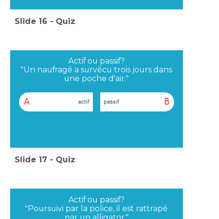
Slide
16
-
Quiz
Actif ou passif?
"Un naufragé a survécu trois jours dans
une poche d'air."
A
B
actif
passif
Slide
17
-
Quiz
Actif ou passif?
"Poursuivi par la police, il est rattrapé
par un alligator."