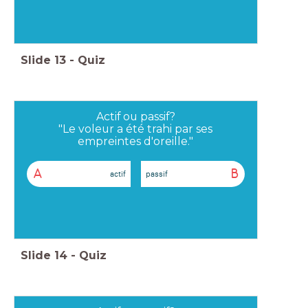
Slide
13
-
Quiz
Actif ou passif?
"Le voleur a été trahi par ses
empreintes d'oreille."
A
B
actif
passif
Slide
14
-
Quiz