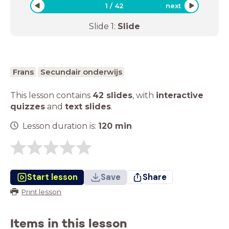
1
/
42
next
Slide
1
:
Slide
Frans
Secundair onderwijs
This lesson contains
42 slides
,
with
interactive
quizzes
and
text slides
.
Lesson duration is:
120
min
Start lesson
Save
Share
Print lesson
Items in this lesson