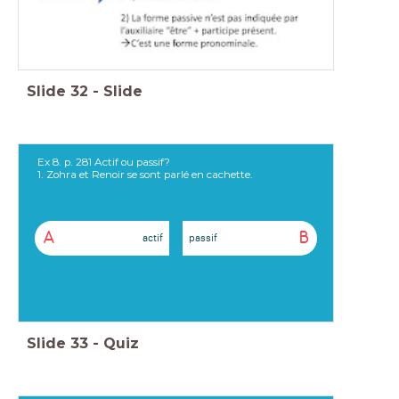
Slide
32
-
Slide
Ex 8. p. 281 Actif ou passif?
1. Zohra et Renoir se sont parlé en cachette.
A
B
actif
passif
Slide
33
-
Quiz