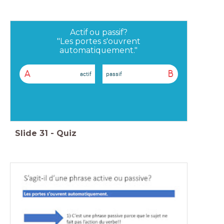
Actif ou passif?
"Les portes s'ouvrent
automatiquement."
A
B
actif
passif
Slide
31
-
Quiz