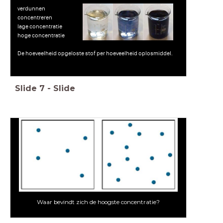
verdunnen
concentreren
lage concentratie
hoge concentratie
De hoeveelheid opgeloste stof per hoeveelheid oplosmiddel.
Slide
7
-
Slide
Waar bevindt zich de hoogste concentratie?