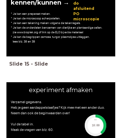
kennen/kunnen →
do
afsluitend
PO
* Je kan een preparaat maken.
* Je kan de microscoop scherpstellen.
microscopie
* Je kan een tekening maken volgens de tekenregels.
* Je kan de onderdelen benoemen van dierlijke en plantaardige cellen.
zie www.bioplek.org of link op de ELO bij extra materiaal
* Je kan de begrippen osmose, turgor, plasmolyse uitleggen.
lees blz. 38 en 39
Slide
15
-
Slide
experiment afmaken
Verzamel gegevens.
Heb je geen aardappelstaafjes? Kijk mee met een ander duo.
Neem dan ook de beginwaarden over!
timer
Vul de tabel in.
10:00
Maak de vragen van blz. 60.