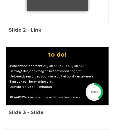
Slide
2
-
Link
to do!
Bereid voor: opdracht 28 / 35 / 37 / 42 / 43 / 45 / 48.
Je zorgt dat je de vraag en het antwoord begrijpt.
Je bereidt een uitleg voor die je op het bord kan tekenen.
Kan ook een berekening zijn.
Je hebt hiervoor 10 minuten.
timer
10:00
KLAAR? Werk aan de opgaven tot we bespreken.
Slide
3
-
Slide