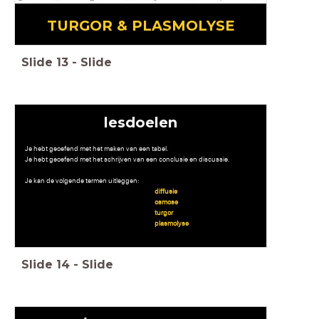
TURGOR & PLASMOLYSE
Slide
13
-
Slide
lesdoelen
Je hebt geoefend met het maken van een tabel.
Je hebt geoefend met het schrijven van een conclusie en discussie.
Je kan de volgende termen uitleggen:
diffusie
osmose
turgor
plasmolyse
Slide
14
-
Slide