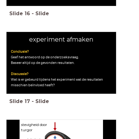
Slide
16
-
Slide
experiment afmaken
Conclusie?
Geef het antwoord op de onderzoeksvraag.
Baseer altijd op de gevonden resultaten.
Discussie?
Wat is er gebeurd tijdens het experiment wat de resultaten
misschien beïnvloed heeft?
Slide
17
-
Slide
stevigheid door
turgor