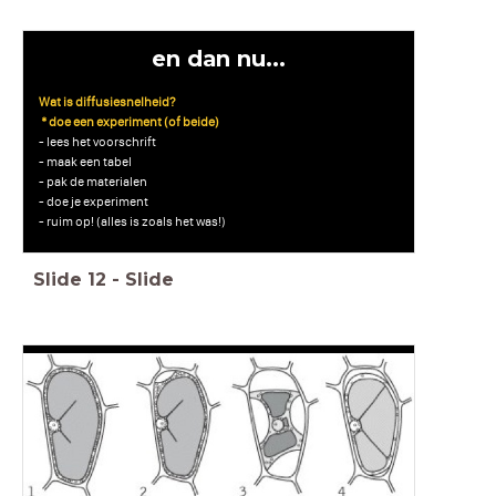
en dan nu...
Wat is diffusiesnelheid?
* doe een experiment (of beide)
- lees het voorschrift
- maak een tabel
- pak de materialen
- doe je experiment
- ruim op! (alles is zoals het was!)
Slide
12
-
Slide