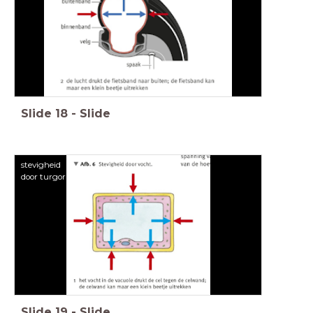
Slide
18
-
Slide
stevigheid
door turgor
Slide
19
-
Slide