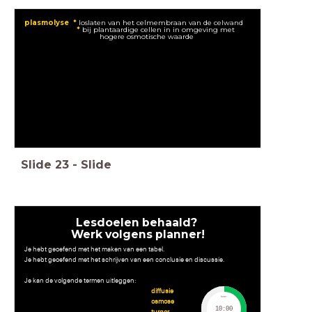
plasmolyse *
loslaten van het celmembraan van de celwand
*
bij plantaardige cellen in in omgeving met
hogere osmotische waarde
Slide
23
-
Slide
Lesdoelen behaald?
Werk volgens planner!
Je hebt geoefend met het maken van een tabel.
Je hebt geoefend met het schrijven van een conclusie en discussie.
Je kan de volgende termen uitleggen:
diffusie
timer
osmose
10:00