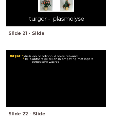
turgor - plasmolyse
Slide
21
-
Slide
turgor *
druk van de celinhoud op de celwand
*
bij plantaardige cellen in omgeving met lagere
osmotische waarde
Slide
22
-
Slide