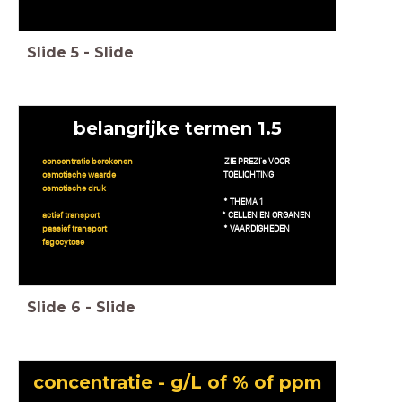
Slide
5
-
Slide
belangrijke termen 1.5
concentratie berekenen
ZIE PREZI's VOOR
osmotische waarde
TOELICHTING
osmotische druk
* THEMA 1
actief transport
* CELLEN EN ORGANEN
passief transport
* VAARDIGHEDEN
fagocytose
Slide
6
-
Slide
concentratie - g/L of % of ppm