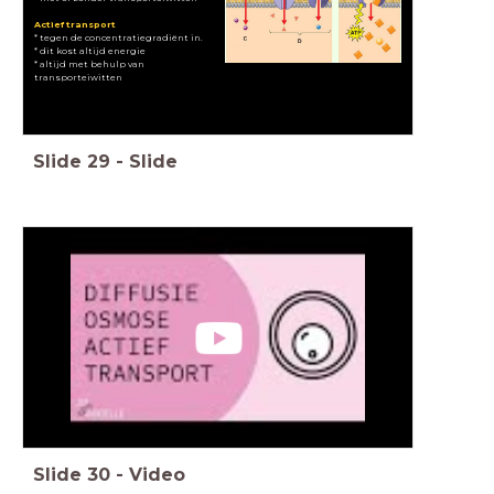
Actief transport
* tegen de concentratiegradiënt in.
* dit kost altijd energie
* altijd met behulp van
transporteiwitten
Slide
29
-
Slide
Slide
30
-
Video