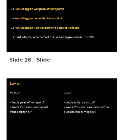
Je kan uitleggen wat passief transport is.
Je kan uitleggen wat actief transport is.
Je kan uitleggen hoe transport via blaasjes verloopt.
Je hebt informatie verzameld over je aardappelstaafjes! (blz 60)
Slide
26
-
Slide
Zoek uit
Passief
Actief
- Wat is passief transport?
- Wat is actief transport?
- Welke 2 vormen van passief
- Welke 2 vormen van transport via
transport zijn er?
blaasjes zijn er mogelijk?