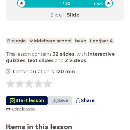
1
/
32
next
Slide
1
:
Slide
Biologie
Middelbare school
havo
Leerjaar 4
This lesson contains
32 slides
,
with
interactive
quizzes
,
text slides
and
2 videos
.
Lesson duration is:
120
min
Start lesson
Save
Share
Print lesson
Items in this lesson