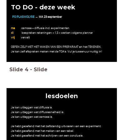
TO DO - deze week
PO PLASMOLYSE
→ MA 23 september
ma
osmose + diffusie incl. experimenten
di
bespreken rekeningen + 1.3 + werken volgens planner
vrij
vervalt
OEFEN ZELF MET HET MAKEN VAN EEN PREPARAAT en het TEKENEN.
Je kan zelf afspraken maken met de TOA's. Vul je tussenuur nuttig in!
Slide
4
-
Slide
lesdoelen
Je kan uitleggen wat diffusie is.
Je kan uitleggen wat diffusiesnelheid is.
Je kan uitleggen wat osmose is.
Je hebt geoefend met het zelfstandig uitvoeren van een experiment.
Je hebt geoefend met het maken van een tabel.
Je hebt geoefend met het schrijven van een conclusie.