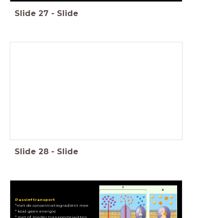
Slide
27
-
Slide
Slide
28
-
Slide
Passief transport
*met de concentratiegradiënt mee
* kost geen energie
* met of zonder transporteiwitten