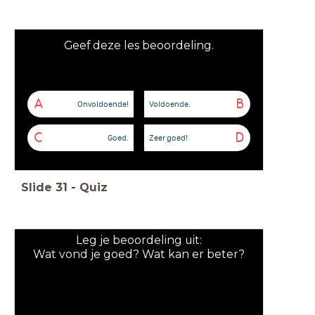
Geef deze les beoordeling.
A
B
Onvoldoende!
Voldoende.
C
D
Goed.
Zeer goed!
Slide
31
-
Quiz
Leg je beoordeling uit:
Wat vond je goed? Wat kan er beter?