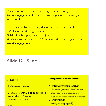
Zoek een cultuur en een viering of herdenking
(verrijkingsgroep) die hier bij past. Kijk naar iets wat jou
aanspreekt!
1: Bedenk welke vormen, kleuren en patronen bij de
Cultuur en viering passen.
3: Maak schetsjes, zoek plaatjes.
4: Maak een ontwerp op A3, vooraanzicht en zijaanzicht
(verrijkingsgroep)
Slide
12
-
Slide
Je mag kiezen uit deze
thema's:
STAP 1:
TRIBAL / FANTASIE MASKER
1.
Kies een
thema.
Om 'boze geesten' of het corona
2.
Bedenk
wat voor masker
je
virus mee weg te jagen (heel
wil
maken
(Zoekterm:
expressief, veel kleuren, beetje eng).
''cardboard mask'')
GASMASKER
(veilig en eng tegelijk)