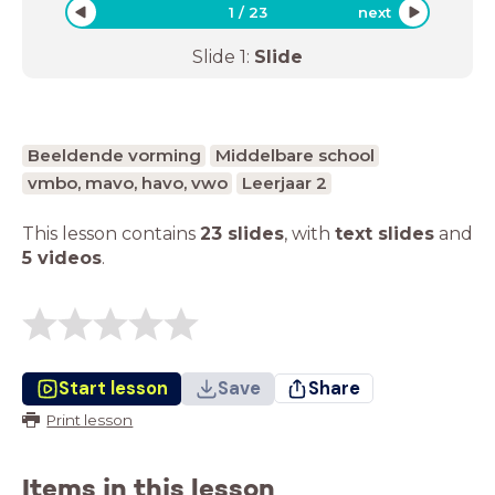
1
/
23
next
Slide
1
:
Slide
Beeldende vorming
Middelbare school
vmbo, mavo, havo, vwo
Leerjaar 2
This lesson contains
23 slides
,
with
text slides
and
5 videos
.
Start lesson
Save
Share
Print lesson
Items in this lesson