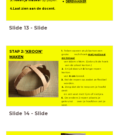
3.Teken je masker
op papier.
DIERENMASKER
4.Laat zien aan de docent.
Slide
13
-
Slide
1.
Teken op een stuk karton een
STAP 2:
'KROON'
grote rechthoek
met potlood
MAKEN
en liniaal
van 60cm x 18cm. (Gebruik de hoek
van de plaat karton.)
2.
Snijd daaruit
3
lange repen
karton
van
6 cm
breed.
3.
Rol de repen op zodat ze flexibel
worden.
4.
Zorg dat de 1e reep om je hoofd
past
en zet vast met lijm of nietjes.
5.
De andere 2 repen plaats je
gekruist over je hoofd en zet je
vast.
(Hier kan je het gezicht straks
aan vastmaken.)
Slide
14
-
Slide