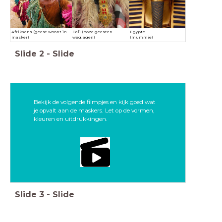
Afrikaans (geest woont in
Bali (boze geesten
Egypte
masker)
wegjagen)
(mummie)
Slide
2
-
Slide
Bekijk de volgende filmpjes en kijk goed wat
je opvalt aan de maskers. Let op de vormen,
kleuren en uitdrukkingen.
Slide
3
-
Slide