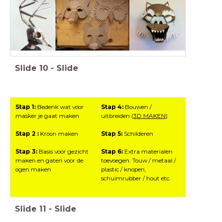
Slide
10
-
Slide
Stap 1:
Bedenk wat voor
Stap 4:
Bouwen /
masker je gaat maken
uitbreiden (
3D MAKEN
)
Stap 2 :
Kroon maken
Stap 5:
Schilderen
Stap 3:
Basis voor gezicht
Stap 6:
Extra materialen
maken en gaten voor de
toevoegen. Touw / metaal /
ogen maken
plastic / knopen,
schuimrubber / hout etc.
Slide
11
-
Slide