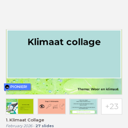
PIONIER!
1. Klimaat Collage
February 2026
-
27
slides