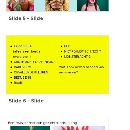
Slide
5
-
Slide
EXPRESSIEF
GEK
(alles is een beetje
NIET REALISTISCH / ECHT
overdreven)
MONSTER ACHTIG
GROTE MOND, OGEN, NEUS
RARE VORM
Wat is ook al weer het doel van
OPVALLENDE KLEUREN
een masker?
BEETJE ENG
RAAR
Slide
6
-
Slide
Een masker met een gezichtsuitdrukking