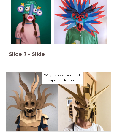
Slide
7
-
Slide
We gaan werken met
papier en karton.