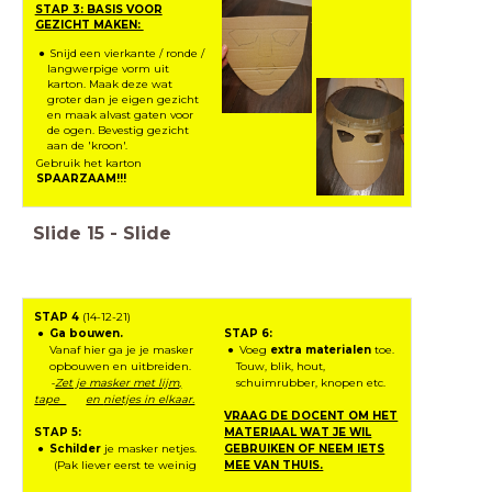
STAP 3: BASIS VOOR
GEZICHT MAKEN:
Snijd een vierkante / ronde /
langwerpige vorm uit
karton. Maak deze wat
groter dan je eigen gezicht
en maak alvast gaten voor
de ogen. Bevestig gezicht
aan de 'kroon'.
Gebruik het karton
SPAARZAAM!!!
Slide
15
-
Slide
STAP 4
(14-12-21)
Ga bouwen.
STAP 6:
Vanaf hier ga je je masker
Voeg
extra materialen
toe.
opbouwen en uitbreiden.
Touw, blik, hout,
-
Zet je masker met lijm,
schuimrubber, knopen etc.
tape
en
nietjes in elkaar.
VRAAG DE DOCENT OM HET
STAP 5:
MATERIAAL WAT JE WIL
Schilder
je masker netjes.
GEBRUIKEN OF NEEM IETS
(Pak liever eerst te weinig
MEE VAN THUIS.