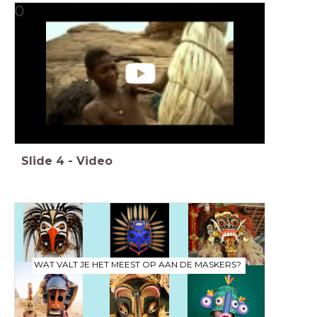
0
Slide
4
-
Video
WAT VALT JE HET MEEST OP AAN DE MASKERS?