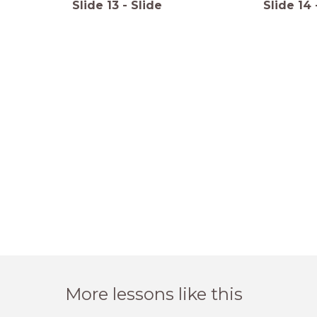
Slide
13
-
Slide
Slide
14
More lessons like this