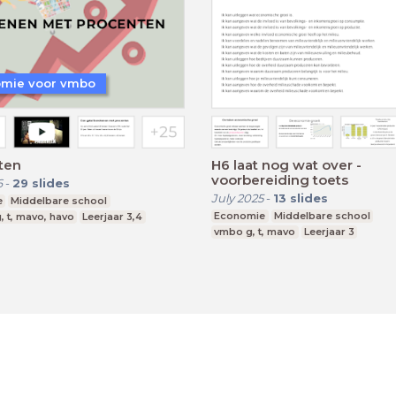
mie voor vmbo
ten
H6 laat nog wat over -
voorbereiding toets
6
-
29
slides
July 2025
-
13
slides
e
Middelbare school
Economie
Middelbare school
, t, mavo, havo
Leerjaar 3,4
vmbo g, t, mavo
Leerjaar 3
Terms
Privacy State