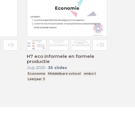
H7 eco informele en formele
productie
July 2025
-
35
slides
Economie
Middelbare school
vmbo t
Leerjaar 3
ment
Cookie Statement
Contact
English