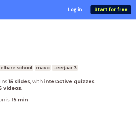
Log in
Start for free
elbare school
mavo
Leerjaar 3
ains
15 slides
,
with
interactive quizzes
,
6 videos
.
n is:
15
min