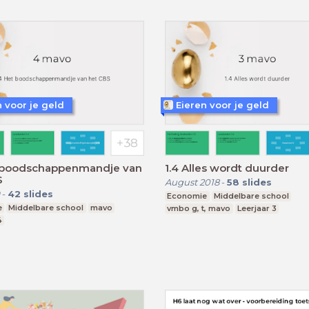
n voor je geld
Eieren voor je geld
t boodschappenmandje van
1.4 Alles wordt duurder
S
August 2018
-
58
slides
-
42
slides
Economie
Middelbare school
e
Middelbare school
mavo
vmbo g, t, mavo
Leerjaar 3
4