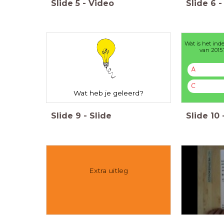
Slide
5
-
Video
Slide
6
-
Wat is het inde
van 2015
A
C
Wat heb je geleerd?
Slide
9
-
Slide
Slide
10
Extra uitleg