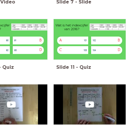
Video
Slide
7
-
Slide
xcijfer
Wat is het indexcijfer
?
van 2016?
B
A
B
90
91
101
102
D
C
D
92
93
103
104
-
Quiz
Slide
11
-
Quiz