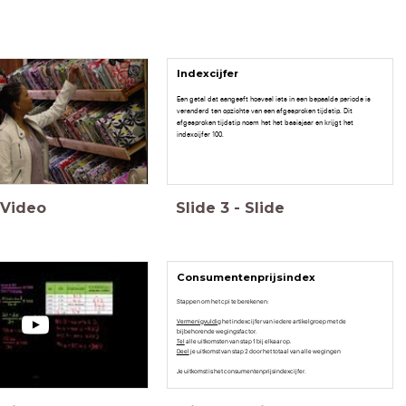
Indexcijfer
Een getal dat aangeeft hoeveel iets in een bepaalde periode is
veranderd ten opzichte van een afgesproken tijdstip. Dit
afgesproken tijdstip noem het het basisjaar en krijgt het
indexcijfer 100.
Video
Slide
3
-
Slide
Consumentenprijsindex
Stappen om het cpi te berekenen:
Vermenigvuldig
het indexcijfer van iedere artikelgroep met de
bijbehorende wegingsfactor.
Tel
alle uitkomsten van stap 1 bij elkaar op.
Deel
je uitkomst van stap 2 door het totaal van alle wegingen
Je uitkomst is het consumentenprijsindexcijfer.