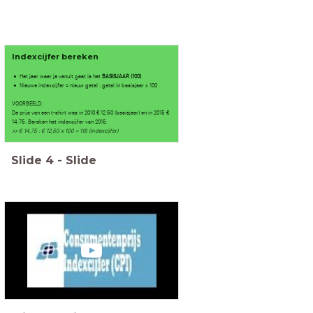
Indexcijfer bereken
Het jaar waar je vanuit gaat is het
BASISJAAR (100)
Nieuwe indexcijfer = nieuw getal : getal in basisjaar x 100
VOORBEELD:
De prijs van een t-shirt was in 2010 € 12,50 (basisjaar) en in 2015 €
14,75. Bereken het indexcijfer van 2015.
>> € 14,75 : € 12,50 x 100 = 118 (indexcijfer)
Slide
4
-
Slide