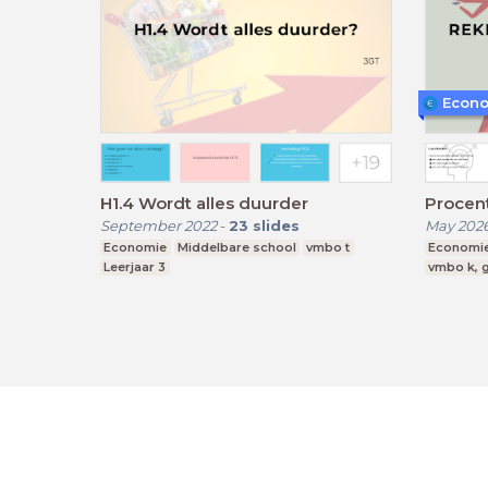
Econo
H1.4 Wordt alles duurder
Procen
September 2022
-
23
slides
May 202
Economie
Middelbare school
vmbo t
Economi
Leerjaar 3
vmbo k, g
LessonUp