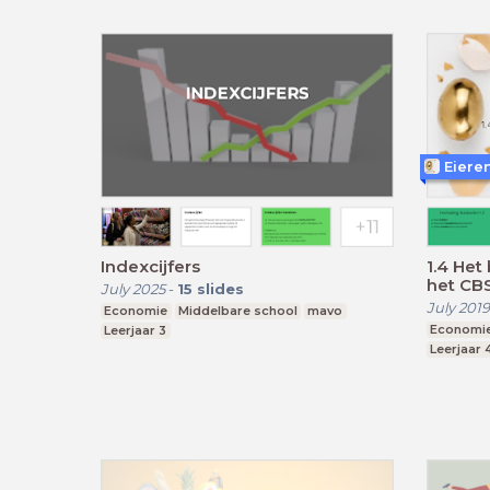
Eiere
Indexcijfers
1.4 He
het CB
July 2025
-
15
slides
July 2019
Economie
Middelbare school
mavo
Economi
Leerjaar 3
Leerjaar 