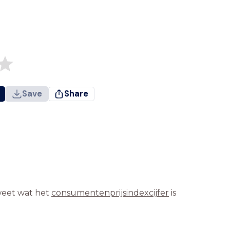
Save
Share
 weet wat het
consumentenprijsindexcijfer
is