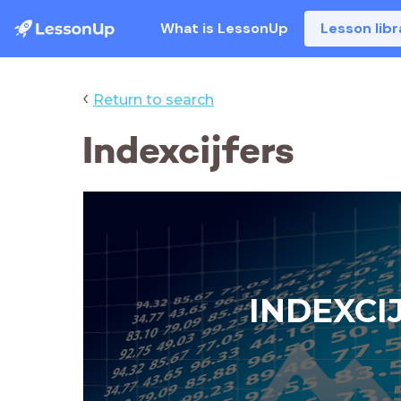
What is LessonUp
Lesson libr
‹
Return to search
Indexcijfers
INDEXCI