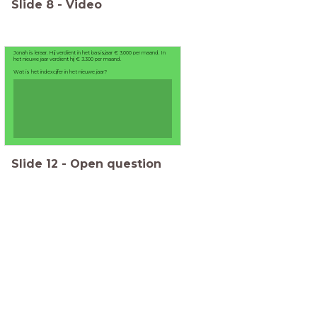
Slide
8
-
Video
Jonah is leraar. Hij verdient in het basisjaar € 3.000 per maand. In
het nieuwe jaar verdient hij € 3.300 per maand.
Wat is het indexcijfer in het nieuwe jaar?
Slide
12
-
Open question