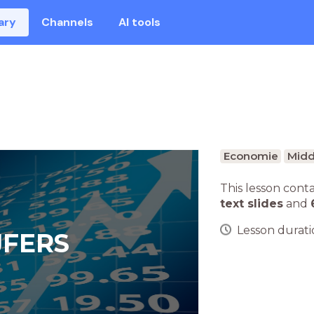
ary
Channels
AI tools
Economie
Midd
This lesson cont
text slides
and
Lesson duratio
JFERS