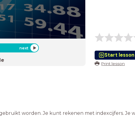
next
Start lesson
de
Print lesson
 gebruikt worden. Je kunt rekenen met indexcijfers. Je