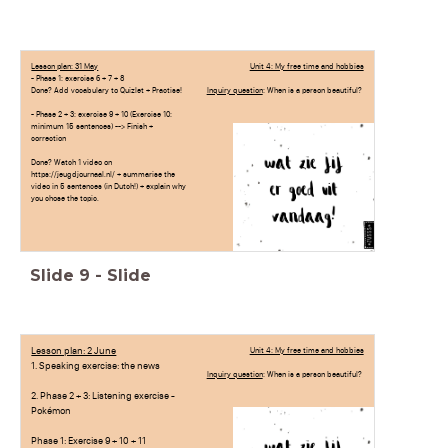
Lesson plan: 31 May
Unit 4: My free time and hobbies
- Phase 1: exercise 6 + 7 + 8
Done? Add vocabulary to Quizlet + Practise!
Inquiry question
: When is a person beautiful?
- Phase 2 + 3: exercise 9 + 10 (Exercise 10:
minimum 15 sentences) --> Finish +
correction
Done? Watch 1 video on
https://jeugdjournaal.nl/ + summarise the
video in 5 sentences (in Dutch!) + explain why
you chose the topic.
Slide
9
-
Slide
Lesson plan: 2 June
Unit 4: My free time and hobbies
1. Speaking exercise: the news
Inquiry question
: When is a person beautiful?
2. Phase 2 + 3: Listening exercise -
Pokémon
Phase 1: Exercise 9 + 10 + 11