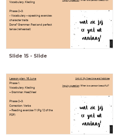
Inquiry question
: When is a person beautiful?
Vocabulary: Kleding
Phase 2+3:
- Vocabulary + speaking exercise:
character traits
Done? Grammar: Past and perfect
tense (rehearsal)
Slide
15
-
Slide
Lesson plan: 16 June
Unit 4: My free time and hobbies
Phase 1:
Inquiry question
: When is a person beautiful?
Vocabulary: Kleding
+ Grammar: Heel/Veel
Phase 2+3:
Correction: Verbs
+ Reading exercise 11 (Pg 12 of the
PDF)