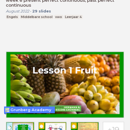
week 6 present perfect continuous, past perfect
continuous
August 2022
-
29
slides
Engels
Middelbare school
vwo
Leerjaar 4
Grunberg Academy