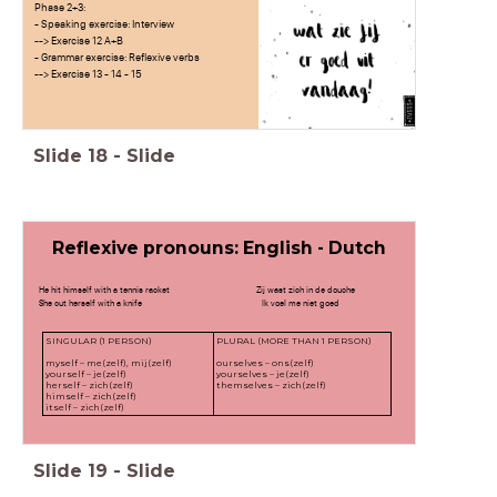
Phase 2+3:
- Speaking exercise: Interview
--> Exercise 12 A+B
- Grammar exercise: Reflexive verbs
--> Exercise 13 - 14 - 15
Slide
18
-
Slide
Reflexive pronouns: English - Dutch
He hit himself with a tennis racket Zij wast zich in de douche
She cut herself with a knife Ik voel me niet goed
SINGULAR (1 PERSON)
PLURAL (MORE THAN 1 PERSON)
myself – me(zelf), mij(zelf)
ourselves – ons(zelf)
yourself – je(zelf)
yourselves – je(zelf)
herself – zich(zelf)
themselves – zich(zelf)
himself – zich(zelf)
itself – zich(zelf)
Slide
19
-
Slide