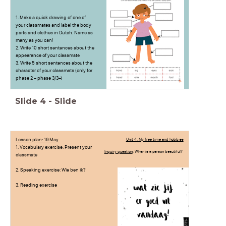
1. Make a quick drawing of one of
your classmates and label the body
parts and clothes in Dutch. Name as
many as you can!
2. Write 10 short sentences about the
appearance of your classmate
3. Write 5 short sentences about the
character of your classmate (only for
phase 2 + phase 3/3+)
Slide
4
-
Slide
Lesson plan: 19 May
Unit 4: My free time and hobbies
1. Vocabulary exercise: Present your
Inquiry question
: When is a person beautiful?
classmate
2. Speaking exercise: Wie ben ik?
3. Reading exercise