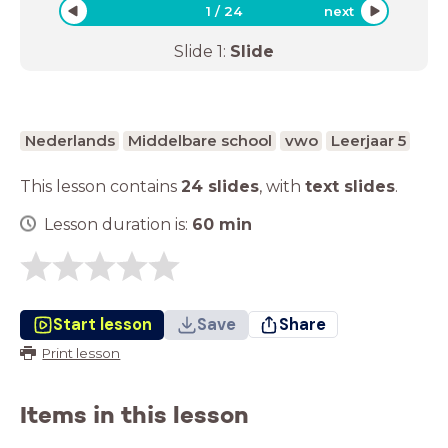
1
/
24
next
Slide
1
:
Slide
Nederlands
Middelbare school
vwo
Leerjaar 5
This lesson contains
24 slides
,
with
text slides
.
Lesson duration is:
60
min
Start lesson
Save
Share
Print lesson
Items in this lesson