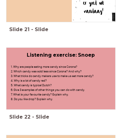
Slide
21
-
Slide
Listening exercise: Snoep
1. Why are people eating more candy since Corona?
2. Which candy was sold less since Corona? And why?
3. What tricks do candy makers use to make us eat more candy?
4. Why is a lot of candy red?
5. What candy is typical Dutch?
6. Give 3 examples of other things you can do with candy.
7. What is your favourite candy? Explain why.
8. Do you like drop? Explain why.
Slide
22
-
Slide