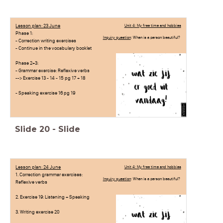
Lesson plan: 23 June
Unit 4: My free time and hobbies
Phase 1:
Inquiry question
: When is a person beautiful?
- Correction writing exercises
- Continue in the vocabulary booklet
Phase 2+3:
- Grammar exercise: Reflexive verbs
--> Exercise 13 - 14 - 15 pg 17 + 18
- Speaking exercise 16 pg 19
Slide
20
-
Slide
Lesson plan: 24 June
Unit 4: My free time and hobbies
1. Correction grammar exercises:
Inquiry question
: When is a person beautiful?
Reflexive verbs
2. Exercise 19: Listening + Speaking
3. Writing exercise 20