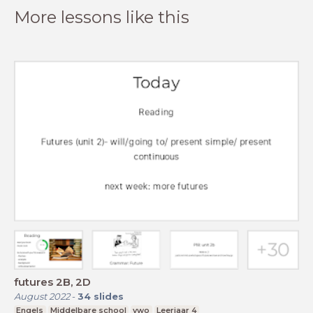
More lessons like this
futures 2B, 2D
August 2022
-
34
slides
Engels
Middelbare school
vwo
Leerjaar 4