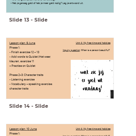
- Heb je genoeg geld of heb je meer geld nodig? Leg je antwoord uit.
Slide
13
-
Slide
Lesson plan: 9 June
Unit 4: My free time and hobbies
Phase 1:
Inquiry question
: When is a person beautiful?
- Finish exercise 12 + 13
- Add words to Quizlet (Het weer,
kleuren, exercise 11
+ Practise on Quizlet
Phase 2+3: Character traits
- Listening exercise
- Vocabulary + speaking exercise:
character traits
Slide
14
-
Slide
Lesson plan: 10 June
Unit 4: My free time and hobbies
Phase 1: