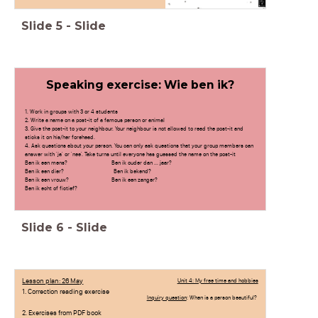
Slide
5
-
Slide
Speaking exercise: Wie ben ik?
1. Work in groups with 3 or 4 students
2. Write a name on a post-it of a famous person or animal
3. Give the post-it to your neighbour. Your neighbour is not allowed to read the post-it and
sticks it on his/her forehead.
4. Ask questions about your person. You can only ask questions that your group members can
answer with 'ja' or 'nee'. Take turns until everyone has guessed the name on the post-it
Ben ik een mens? Ben ik ouder dan ... jaar?
Ben ik een dier? Ben ik bekend?
Ben ik een vrouw? Ben ik een zanger?
Ben ik echt of fictief?
Leef ik in Nederland?
Praat ik Engels?
Slide
6
-
Slide
Lesson plan: 26 May
Unit 4: My free time and hobbies
1. Correction reading exercise
Inquiry question
: When is a person beautiful?
2. Exercises from PDF book