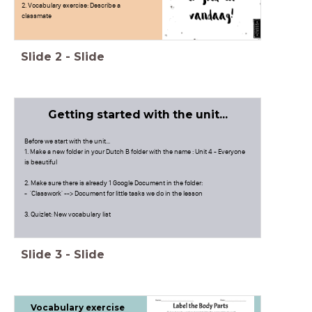
2. Vocabulary exercise: Describe a
classmate
Slide
2
-
Slide
Getting started with the unit...
Before we start with the unit...
1. Make a new folder in your Dutch B folder with the name : Unit 4 - Everyone
is beautiful
2. Make sure there is already 1 Google Document in the folder:
- 'Classwork' --> Document for little tasks we do in the lesson
3. Quizlet: New vocabulary list
Slide
3
-
Slide
Vocabulary exercise