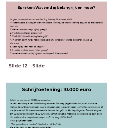
Spreken: Wat vind jij belangrijk en mooi?
Je gaat raden wat een andere leerling belangrijk en mooi vindt.
--> Beantwoord de vragen over een andere leerling, de andere leerling zegt of de antwoorden
juist zijn
1. Welke kleuren draagt hij/zij graag?
2. Vindt hij/zij kleren belangrijk?
3. Vindt hij/zij merkkleding belangrijk?
4. Waaraan geeft hij/zij het meeste geld uit? (broeken, t-shirts, schoenen, make-up,
sieraden,...)
5. Gaat hij/zij vaak naar de kapper?
6. In welke winkels koopt hij/zij graag?
7. In welke winkel zou hij/zij nooit iets kopen? Waarom niet?
Slide
12
-
Slide
Schrijfoefening: 10.000 euro
Schrijf op wat je met 10.000 euro zou doen.
Je hebt een cheque van 10.000 euro gewonnen. Die mag je gebruiken om jezelf mooier te
maken. Je kunt kleding kopen, naar de kapper gaan, sieraden kopen, een tattoo laten zetten, of
wat je maar wil. Er is één voorwaarde: je moet het geld op één dag uitgeven. De winkels gaan
om 09.00 uur open en om 18.00 uur dicht. Schrijf op wat je met het geld op één dag gaat doen:
- In welke winkel begin je om negen uur? Hoe lang blijf je daar?
- Wat ga je daar kopen?
- Wat ga je daarna naartoe? Hoe laat is het dan? etc..
- Is al het geld op aan het eind van de dag?