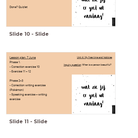
Done? Quizlet
Slide
10
-
Slide
Lesson plan: 7 June
Unit 4: My free time and hobbies
Phase 1:
Inquiry question
: When is a person beautiful?
- Correction exercise 10
- Exercise 11 + 12
Phase 2+3
- Correction writing exercise
(Pokémon)
- Speaking exercise + writing
exercise
Slide
11
-
Slide