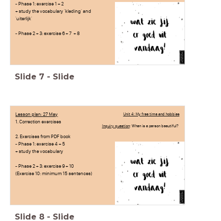
- Phase 1: exercise 1 + 2
+ study the vocabulary 'kleding' and
'uiterlijk'
- Phase 2 + 3: exercise 6 + 7 + 8
Slide
7
-
Slide
Lesson plan: 27 May
Unit 4: My free time and hobbies
1. Correction exercises
Inquiry question
: When is a person beautiful?
2. Exercises from PDF book
- Phase 1: exercise 4 + 5
+ study the vocabulary
- Phase 2 + 3: exercise 9 + 10
(Exercise 10: minimum 15 sentences)
Slide
8
-
Slide