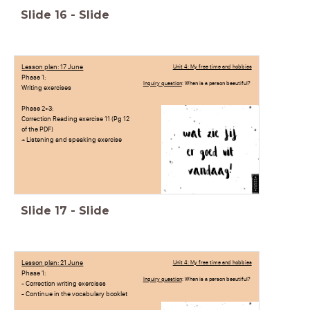
Slide
16
-
Slide
Lesson plan: 17 June
Unit 4: My free time and hobbies
Phase 1:
Inquiry question
: When is a person beautiful?
Writing exercises
Phase 2+3:
Correction Reading exercise 11 (Pg 12
of the PDF)
+ Listening and speaking exercise
Slide
17
-
Slide
Lesson plan: 21 June
Unit 4: My free time and hobbies
Phase 1:
Inquiry question
: When is a person beautiful?
- Correction writing exercises
- Continue in the vocabulary booklet