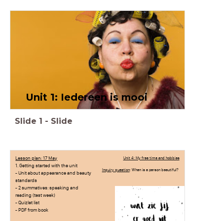
Unit 1: Iedereen is mooi
Slide
1
-
Slide
Lesson plan: 17 May
Unit 4: My free time and hobbies
1. Getting started with the unit
Inquiry question
: When is a person beautiful?
- Unit about appearance and beauty
standards
- 2 summatives: speaking and
reading (test week)
- Quizlet list
- PDF from book