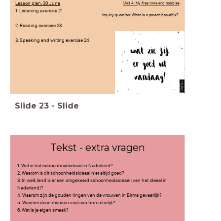
Lesson plan: 30 June
Unit 4: My free time and hobbies
1. Listening exercise 21
Inquiry question
: When is a person beautiful?
2. Reading exercise 23
3. Speaking and writing exercise 24
Slide
23
-
Slide
Tekst - extra vragen
1. Wat is het schoonheidsideaal in Nederland?
2. Waarom is dit schoonheidsideaal niet altijd goed?
3. In welk land is er een omgekeerd schoonheidsideaal (van het ideaal in
Nederland)?
4. Waarom zijn de gouden ringen van de vrouwen in Birma gevaarlijk?
5. Waarom doen mensen veel aan hun uiterlijk?
6. Wat is je eigen smaak?