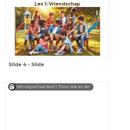
Les 1:
Vriendschap
Slide
4
-
Slide
Vervolgverhaal deel 1: 'Door duk en din'