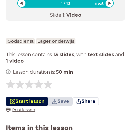
1
/
13
next
Slide
1
:
Video
Godsdienst
Lager onderwijs
This lesson contains
13 slides
,
with
text slides
and
1 video
.
Lesson duration is:
50
min
Start lesson
Save
Share
Print lesson
Items in this lesson