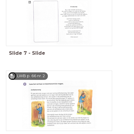
Slide
7
-
Slide
LWB p. 66 nr. 2