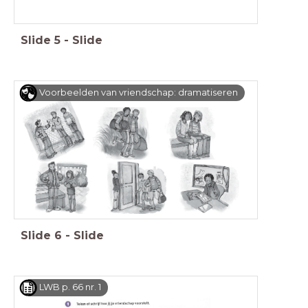
Slide
5
-
Slide
Voorbeelden van vriendschap: dramatiseren
Slide
6
-
Slide
LWB p. 66 nr. 1