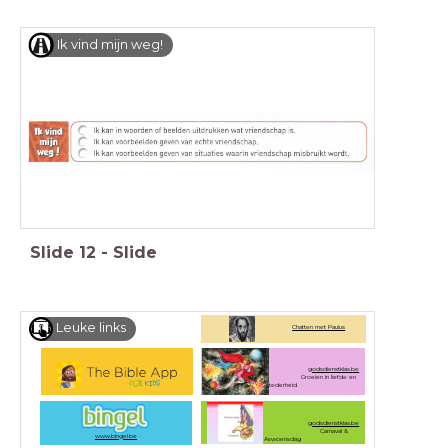
Ik vind mijn weg!
Slide
12
-
Slide
Leuke links
Chatten met Paulus
godsdienstklas.be
Groeien in liefde en
tederheid
godsdienstklas.be
Carnaval &
www.bingel.be
Aswoensdag