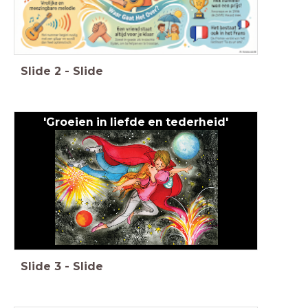
Slide
2
-
Slide
'Groeien in liefde en tederheid'
Slide
3
-
Slide