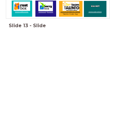
www.rustbox.be
www.sorrybox.be
www.teamtalento.nl/kids
www.wai-not.be
Talento-Code: rkg
Slide
13
-
Slide