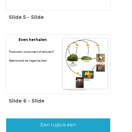
Slide
5
-
Slide
Even herhalen
Producent, consument of reducent?
Beantwoord de volgende dia's
Slide
6
-
Slide
Een rups is een