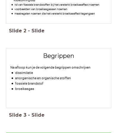
koolstofkringloop
rol van fossiele brandstoffen bij het versterkt broeikaseffect noemen
voorbeelden van broeikasgassen noemen
maatregelen noemen die het versterkt broeikaseffect tegengaan
Slide
2
-
Slide
Begrippen
Na afloop kun je de volgende begrippen omschrijven
dissimilatie
anorganische en organische stoffen
fossiele brandstof
broeikasgas
Slide
3
-
Slide