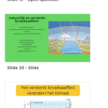
natuurlijk en versterkt
broeikaseffect
Natuurlijk broeikaseffect
-Op temperatuur houden van de aarde door weerkaatsing in de
atmosfeer
-broeikasgassen: waterdamp en koolstofdioxide
Versterkt broeikaseffect
1. Toename broeikasgassen
- koolstofdioxide
- methaan (veelteelt, moerassen)
- waterdamp
2. Stijging temperatuur : 1, 7 in NL
Slide
20
-
Slide
Het versterkt broeikaseffect
verandert het klimaat