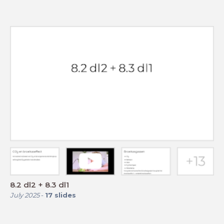
8.2 dl2 + 8.3 dl1
July 2025
-
17
slides