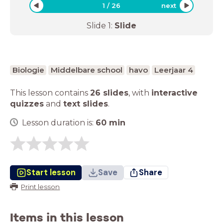
1
/
26
next
Slide
1
:
Slide
Biologie
Middelbare school
havo
Leerjaar 4
This lesson contains
26 slides
,
with
interactive
quizzes
and
text slides
.
Lesson duration is:
60
min
Start lesson
Save
Share
Print lesson
Items in this lesson