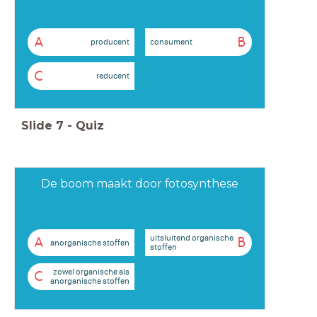
A
B
producent
consument
C
reducent
Slide
7
-
Quiz
De boom maakt door fotosynthese
uitsluitend organische
A
B
anorganische stoffen
stoffen
zowel organische als
C
anorganische stoffen