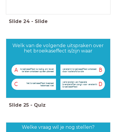
Slide
24
-
Slide
Welk van de volgende uitspraken over
het broeikaseffect is/zijn waar
A
B
broeikaseffect is nodig om leven
versterkt broeikaseffect ontstaat
te laten ontstaan op een planeet
door koolstofdioxide
verbranden van fossiele
C
D
het broeikaseffect bestaat
brandstoffen zorgt voor versterkt
helemaal niet
broeikaseffect
Slide
25
-
Quiz
Welke vraag wil je nog stellen?