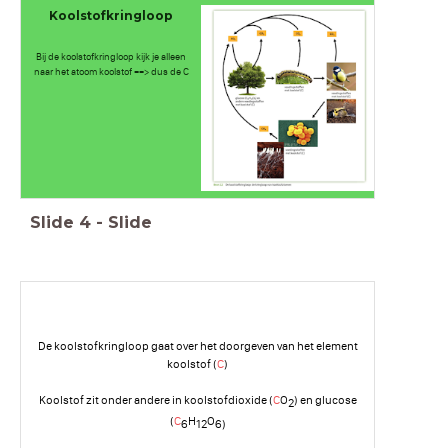
Koolstofkringloop
Bij de koolstofkringloop kijk je alleen
naar het atoom koolstof ==> dus de C
Slide
4
-
Slide
De koolstofkringloop gaat over het doorgeven van het element
koolstof (
C
)
Koolstof zit onder andere in koolstofdioxide (
C
O
) en glucose
2
(
C
H
O
6
12
6)