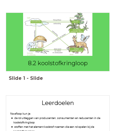
8.2 koolstofkringloop
Slide
1
-
Slide
Leerdoelen
Na afloop kun je:
de rol uitleggen van producenten, consumenten en reducenten in de
koolstofkringloop
stoffen met het element koolstof noemen die een rol spelen bij de