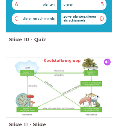
A
B
planten
dieren
zowel planten, dieren
C
D
dieren en schimmels
als schimmels
Slide
10
-
Quiz
Koolstofkringloop
Slide
11
-
Slide