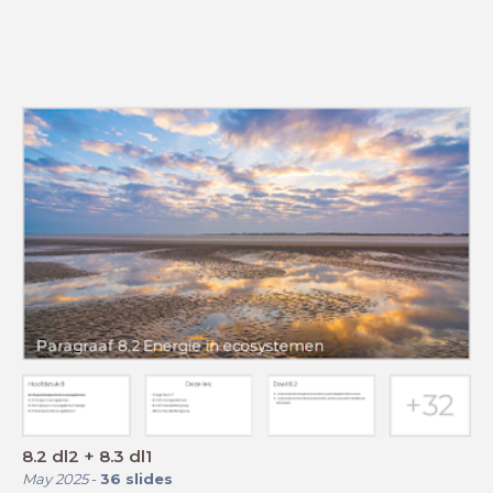
8.2 dl2 + 8.3 dl1
May 2025
-
36
slides