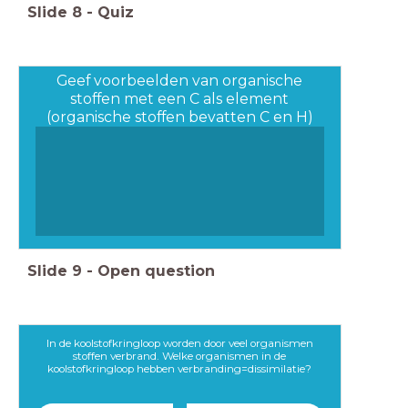
Slide
8
-
Quiz
Geef voorbeelden van organische
stoffen met een C als element
(organische stoffen bevatten C en H)
Slide
9
-
Open question
In de koolstofkringloop worden door veel organismen
stoffen verbrand. Welke organismen in de
koolstofkringloop hebben verbranding=dissimilatie?