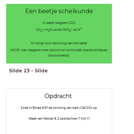
Een beetje scheikunde
In water reageert CO2:
-
+
CO
+ H
O wordt HCO
en H
2
2
3
H+ zorgt voor verzuring van het water
HCO3- kan reageren met calcium en vormt kalk (harde schelpen
bijvoorbeeld)
Slide
23
-
Slide
Opdracht
Zoek in BInas 93F de vorming van kalk (CaCO3) op.
Maak van Nectar 8.2 opdrachten 7 t/m 11