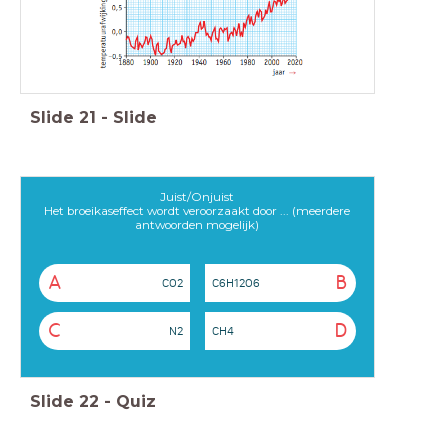
Slide
21
-
Slide
Juist/Onjuist
Het broeikaseffect wordt veroorzaakt door ... (meerdere
antwoorden mogelijk)
A
B
CO2
C6H12O6
C
D
N2
CH4
Slide
22
-
Quiz