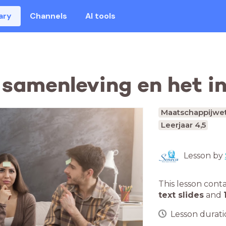
ary
Channels
AI tools
 samenleving en het i
Maatschappijwe
Leerjaar 4,5
Lesson by
This lesson cont
text slides
and
Lesson duratio