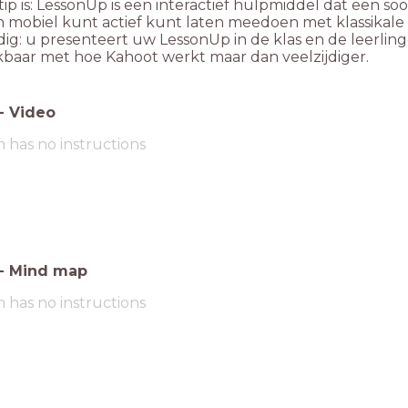
tip is: LessonUp is een interactief hulpmiddel dat een so
 mobiel kunt actief kunt laten meedoen met klassikale i
g: u presenteert uw LessonUp in de klas en de leerling
jkbaar met hoe Kahoot werkt maar dan veelzijdiger.
-
Video
m has no instructions
-
Mind map
m has no instructions