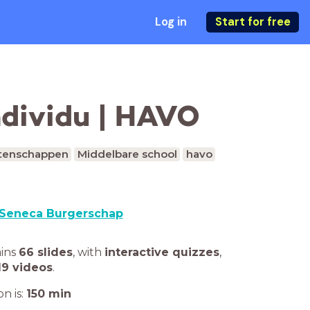
Log in
Start for free
ndividu | HAVO
tenschappen
Middelbare school
havo
Seneca Burgerschap
ains
66 slides
,
with
interactive quizzes
,
19 videos
.
n is:
150
min