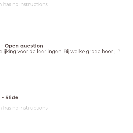
m has no instructions
-
Open question
lijking voor de leerlingen: Bij welke groep hoor jij?
6
-
Slide
m has no instructions