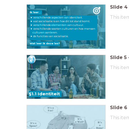
Slide
4
Ik leer...
This ite
verschillende aspecten van identiteit.
wat socialisatie is en hoe dit tot stand komt.
verschillende elementen van cultuur.
verschillende soorten culturen en hoe mensen
culturen aanleren.
de functies van socialisatie.
Wat leer ik deze les?
Slide
5
This ite
§1.1 Identiteit
Slide
6
This ite