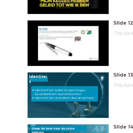
Slide
12
This ite
Slide
13
Identitei
t
This ite
Identiteit kan leiden tot spanningen,
bijvoorbeeld een loyaliteitsconflict.
Identiteit kan veranderen door de tijd heen.
Slide
1
Sleep de term naar de juiste
definitie.