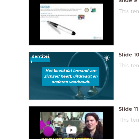
Slide
9
This ite
Slide
1
Identitei
t
This ite
Het beeld dat iemand van
zichzelf heeft, uitdraagt en
anderen voorhoudt.
Slide
11
This ite