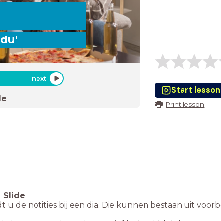
idu'
next
Start lesson
de
Print lesson
-
Slide
dt u de notities bij een dia. Die kunnen bestaan uit voo