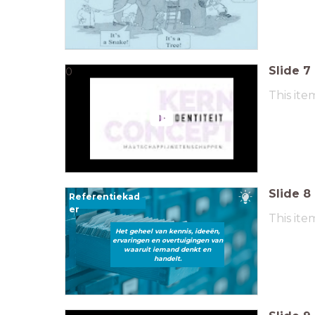
Slide
7
0
This ite
Slide
8
Referentiekad
er
This ite
Het geheel van kennis, ideeën,
ervaringen en overtuigingen van
waaruit iemand denkt en
handelt.