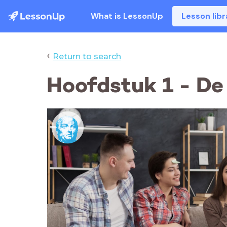
What is LessonUp
Lesson libr
‹
Return to search
Hoofdstuk 1 - De