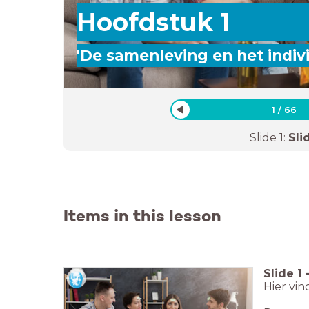
Hoofdstuk 1
'De samenleving en het indiv
1
/
66
Slide
1
:
Sli
Items in this lesson
Slide
1
Hier vin