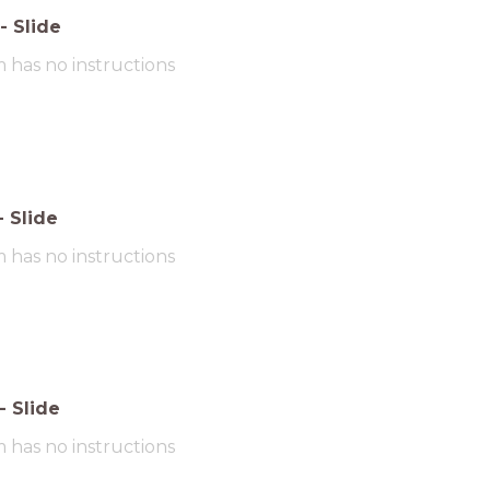
-
Slide
m has no instructions
-
Slide
m has no instructions
-
Slide
m has no instructions