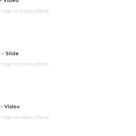
-
Video
m has no instructions
0
-
Slide
m has no instructions
-
Video
m has no instructions