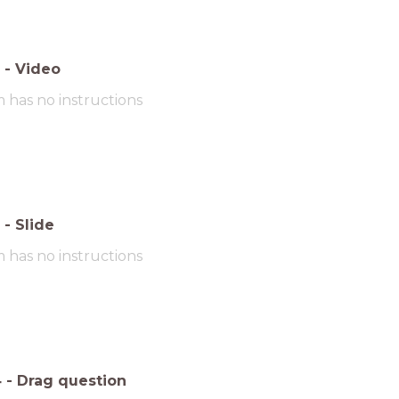
-
Video
m has no instructions
-
Slide
m has no instructions
4
-
Drag question