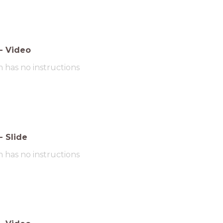
-
Video
m has no instructions
-
Slide
m has no instructions