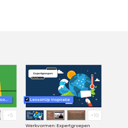
WoW! - Werkvormen in LessonUp
LessonUp Inspiratie
Werkvormen: Expertgroepen