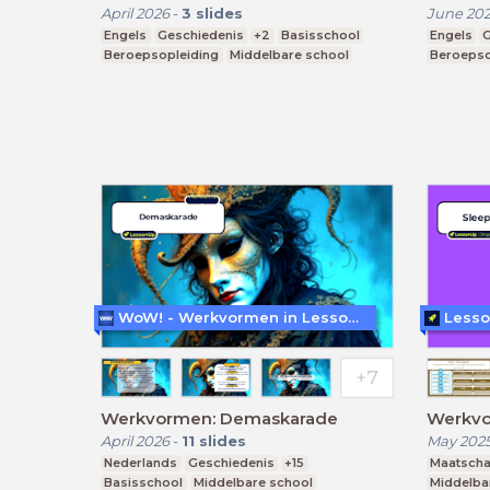
April 2026
-
3
slides
June 20
Engels
Geschiedenis
+2
Basisschool
Engels
G
Beroepsopleiding
Middelbare school
Beroepso
WoW! - Werkvormen in LessonUp
Lesso
Werkvormen: Demaskarade
Werkvo
April 2026
-
11
slides
May 202
Nederlands
Geschiedenis
+15
Maatscha
Basisschool
Middelbare school
Middelba