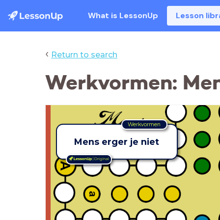
What is LessonUp
Lesson libr
‹
Return to search
Werkvormen: Mens
Werkvormen
Mens erger je niet