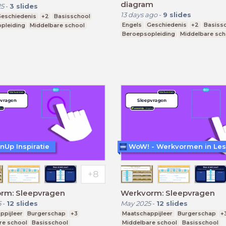
diagram
25
-
3
slides
13 days ago
-
9
slides
eschiedenis
+2
Basisschool
Engels
Geschiedenis
+2
Basiss
pleiding
Middelbare school
Beroepsopleiding
Middelbare sch
nUp Inspiratie
rm: Sleepvragen
Werkvorm: Sleepvragen
5
-
12
slides
May 2025
-
12
slides
ppijleer
Burgerschap
+3
Maatschappijleer
Burgerschap
+
re school
Basisschool
Middelbare school
Basisschool