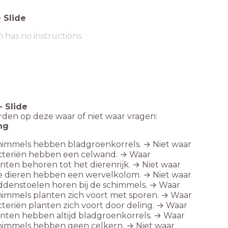
-
Slide
m has no instructions
-
Slide
den op deze waar of niet waar vragen:
ng
himmels hebben bladgroenkorrels. → Niet waar
cteriën hebben een celwand. → Waar
nten behoren tot het dierenrijk. → Niet waar
e dieren hebben een wervelkolom. → Niet waar
denstoelen horen bij de schimmels. → Waar
immels planten zich voort met sporen. → Waar
teriën planten zich voort door deling. → Waar
nten hebben altijd bladgroenkorrels. → Waar
himmels hebben geen celkern. → Niet waar