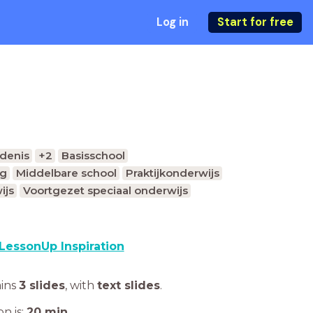
Log in
Start for free
denis
+2
Basisschool
ng
Middelbare school
Praktijkonderwijs
ijs
Voortgezet speciaal onderwijs
LessonUp Inspiration
ains
3 slides
,
with
text slides
.
n is:
20
min