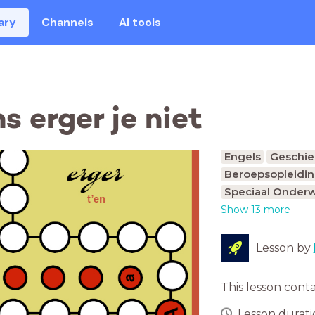
ary
Channels
AI tools
 erger je niet
Engels
Geschie
Beroepsopleidi
Speciaal Onderw
Show 13 more
Lesson by
This lesson cont
Lesson duratio