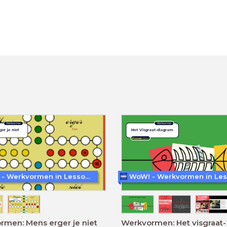
WoW! - Werkvormen in LessonUp
men: Mens erger je niet
Werkvormen: Het visgraat-