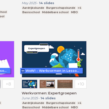
May 2025
-
14
slides
Aardrijkskunde
Burgerschapskunde
+4
chool
Basisschool
Middelbare school
MBO
ool
WoW! - Werkvormen in LessonUp
WoW! - Werkvormen in LessonUp
Werkvormen: Expertgroepen
June 2025
-
14
slides
3
Aardrijkskunde
Burgerschapskunde
+4
Basisschool
Middelbare school
MBO