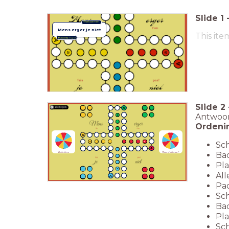
Slide
1
Werkvormen
Mens erger je niet
This ite
Slide
2
A
spelregels
Antwoor
a
Ordeni
A
Sc
a
a
A
Dobbelsteen
Waar of niet waar?
Ba
Pla
a
All
A
Pad
Sch
Bac
Pla
Sc