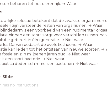
sen behoren tot het dierenrijk. → Waar
e
uurlijke selectie betekent dat de zwakste organismen 
sielen zijn versteende resten van organismen. → Waar
blindedarm is een voorbeeld van een rudimentair orga
iatie binnen een soort zorgt voor verschillen tussen ind
lutie gebeurt in één generatie. → Niet waar
rles Darwin bedacht de evolutietheorie. → Waar
latie kan leiden tot het ontstaan van nieuwe soorten. →
e fossielen zijn miljoenen jaren oud. → Niet waar
t is een soort bacterie. → Niet waar
ibiotica doden schimmels en bacteriën. → Niet waar
-
Slide
m has no instructions