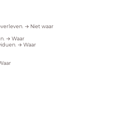
overleven. → Niet waar
an. → Waar
ividuen. → Waar
 Waar