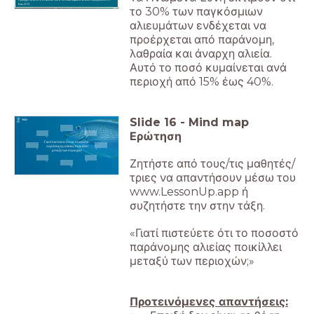
έως 40%.
το 30% των παγκόσμιων
αλιευμάτων ενδέχεται να
προέρχεται από παράνομη,
λαθραία και άναρχη αλιεία.
Αυτό το ποσό κυμαίνεται ανά
περιοχή από 15% έως 40%.
Slide
16
-
Mind map
Ερώτηση
Γιατί πιστεύετε ότι το ποσοστό
παράνομης αλιείας ποικίλλει
μεταξύ των περιοχών;
Ζητήστε από τους/τις μαθητές/
τριες να απαντήσουν μέσω του
www.LessonUp.app ή
συζητήστε την στην τάξη.
«Γιατί πιστεύετε ότι το ποσοστό
παράνομης αλιείας ποικίλλει
μεταξύ των περιοχών;»
Προτεινόμενες απαντήσεις: