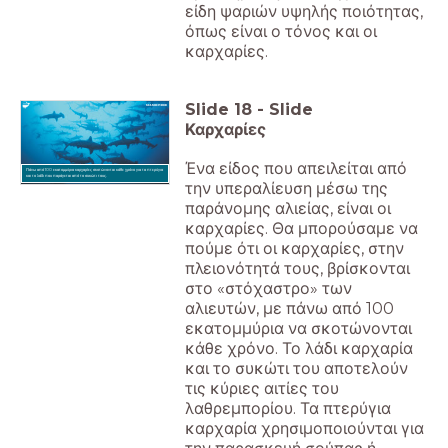
είδη ψαριών υψηλής ποιότητας,
όπως είναι ο τόνος και οι
καρχαρίες.
Slide
18
-
Slide
Καρχαρίες
Ένα είδος που απειλείται από
Πάνω από 100 εκατομμύρια καρχαρίες σκοτώνονται κάθε χρόνο για τα πτερύγια
και το λάδι που παράγεται από το συκώτι τους.
την υπεραλίευση μέσω της
παράνομης αλιείας, είναι οι
καρχαρίες. Θα μπορούσαμε να
πούμε ότι οι καρχαρίες, στην
πλειονότητά τους, βρίσκονται
στο «στόχαστρο» των
αλιευτών, με πάνω από 100
εκατομμύρια να σκοτώνονται
κάθε χρόνο. Το λάδι καρχαρία
και το συκώτι του αποτελούν
τις κύριες αιτίες του
λαθρεμπορίου. Τα πτερύγια
καρχαρία χρησιμοποιούνται για