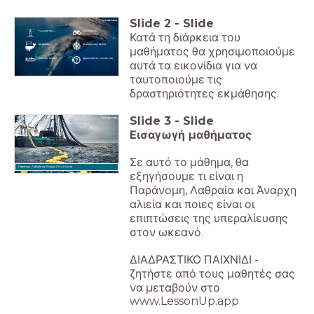
Slide
2
-
Slide
Γνωρίζετε ήδη...
Δείτε το βίντεο
Κατά τη διάρκεια του
Θα μάθετε...
Κλικάρετε στην εικόνα
μαθήματος θα χρησιμοποιούμε
Απαιτείται δράση!
Αξιολογήστε τις γνώσεις σας
αυτά τα εικονίδια για να
ταυτοποιούμε τις
δραστηριότητες εκμάθησης.
Slide
3
-
Slide
Εισαγωγή μαθήματος
Σε αυτό το μάθημα, θα
Παράνομη, Λαθραία και Άναρχη (ΠΛΑ) Αλιεία
εξηγήσουμε τι είναι η
Παράνομη, Λαθραία και Άναρχη
αλιεία και ποιες είναι οι
επιπτώσεις της υπεραλίευσης
στον ωκεανό.
ΔΙΑΔΡΑΣΤΙΚΟ ΠΑΙΧΝΙΔΙ -
ζητήστε από τους μαθητές σας
να μεταβούν στο
www.LessonUp.app