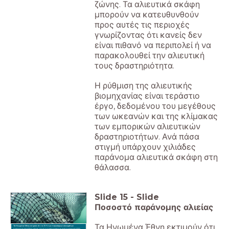
ζώνης. Τα αλιευτικά σκάφη
μπορούν να κατευθυνθούν
προς αυτές τις περιοχές
γνωρίζοντας ότι κανείς δεν
είναι πιθανό να περιπολεί ή να
παρακολουθεί την αλιευτική
τους δραστηριότητα.
Η ρύθμιση της αλιευτικής
βιομηχανίας είναι τεράστιο
έργο, δεδομένου του μεγέθους
των ωκεανών και της κλίμακας
των εμπορικών αλιευτικών
δραστηριοτήτων. Ανά πάσα
στιγμή υπάρχουν χιλιάδες
παράνομα αλιευτικά σκάφη στη
θάλασσα.
Slide
15
-
Slide
Ποσοστό παράνομης αλιείας
Τα Ηνωμένα Έθνη εκτιμούν ότι
Τα Ηνωμένα Έθνη εκτιμούν ότι το 30% των παγκόσμιων αλιευμάτων
προέρχεται από ΠΛΑ αλιεία. Αυτό το ποσό κυμαίνεται ανά περιοχή από 15%