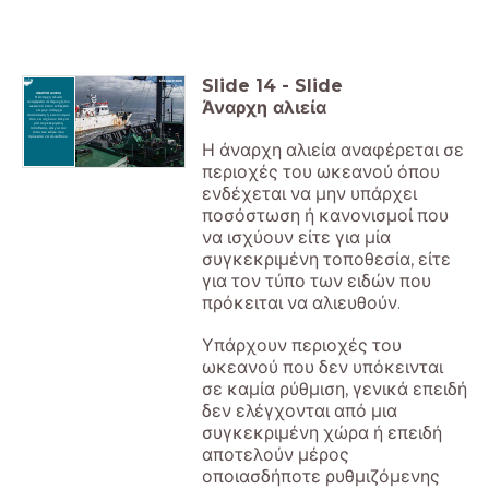
Slide
14
-
Slide
ΑΝΑΡΧΗ ΑΛΙΕΙΑ
Η άναρχη αλιεία
Άναρχη αλιεία
αναφέρεται σε περιοχές του
ωκεανού όπου ενδέχεται
να μην υπάρχει
ποσόστωση ή κανονισμοί
που να ισχύουν είτε για
μία συγκεκριμένη
τοποθεσία, είτε για τον
τύπο των ειδών που
πρόκειται να αλιευθούν.
Η άναρχη αλιεία αναφέρεται σε
περιοχές του ωκεανού όπου
ενδέχεται να μην υπάρχει
ποσόστωση ή κανονισμοί που
να ισχύουν είτε για μία
συγκεκριμένη τοποθεσία, είτε
για τον τύπο των ειδών που
πρόκειται να αλιευθούν.
Υπάρχουν περιοχές του
ωκεανού που δεν υπόκεινται
σε καμία ρύθμιση, γενικά επειδή
δεν ελέγχονται από μια
συγκεκριμένη χώρα ή επειδή
αποτελούν μέρος
οποιασδήποτε ρυθμιζόμενης