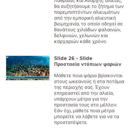
Λαθραίας και Άναρχης αλιείας,
θα συζητήσουμε το ζήτημα των
παρεμπιπτόντων αλιευμάτων
από την εμπορική αλιευτική
βιομηχανία, το οποίο οδηγεί σε
θανάτους χιλιάδων φαλαινών,
δελφινιών, χελωνών και
καρχαριών κάθε χρόνο.
Slide
26
-
Slide
Προστασία ντόπιων ψαριών
Μάθετε ποια ψάρια βρίσκονται
Προστασία ντόπιων ειδών ψαριών.
στους ωκεανούς ή στα ποτάμια
της περιοχής σας. Έχουν
επηρεαστεί από την αλιεία,
υπάρχουν μέτρα για την
προστασία τους στο μέλλον;
Εάν όχι, μάθετε ποια μέτρα
μπορείτε να λάβετε για να τα
προστατέψετε.