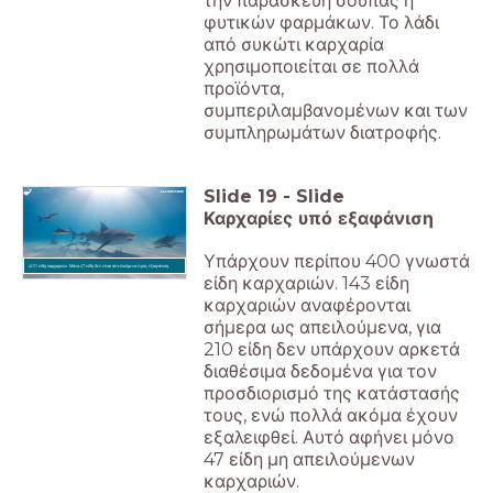
την παρασκευή σούπας ή
φυτικών φαρμάκων. Το λάδι
από συκώτι καρχαρία
χρησιμοποιείται σε πολλά
προϊόντα,
συμπεριλαμβανομένων και των
συμπληρωμάτων διατροφής.
Slide
19
-
Slide
Καρχαρίες υπό εξαφάνιση
Υπάρχουν περίπου 400 γνωστά
400 είδη καρχαριών. Μόνο 47 είδη δεν είναι απειλούμενα προς εξαφάνιση.
είδη καρχαριών. 143 είδη
καρχαριών αναφέρονται
σήμερα ως απειλούμενα, για
210 είδη δεν υπάρχουν αρκετά
διαθέσιμα δεδομένα για τον
προσδιορισμό της κατάστασής
τους, ενώ πολλά ακόμα έχουν
εξαλειφθεί. Αυτό αφήνει μόνο
47 είδη μη απειλούμενων
καρχαριών.