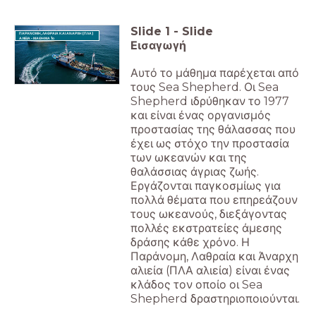
Slide
1
-
Slide
ΠΑΡΑΝΟΜΗ, ΛΑΘΡΑΙΑ ΚΑΙ ΑΝΑΡΧΗ (ΠΛΑ)
ΑΛΙΕΙΑ - ΜΑΘΗΜΑ 1ο
Εισαγωγή
Αυτό το μάθημα παρέχεται από
τους Sea Shepherd. Οι Sea
Shepherd ιδρύθηκαν το 1977
και είναι ένας οργανισμός
προστασίας της θάλασσας που
έχει ως στόχο την προστασία
των ωκεανών και της
θαλάσσιας άγριας ζωής.
Εργάζονται παγκοσμίως για
πολλά θέματα που επηρεάζουν
τους ωκεανούς, διεξάγοντας
πολλές εκστρατείες άμεσης
δράσης κάθε χρόνο. Η
Παράνομη, Λαθραία και Άναρχη
αλιεία (ΠΛΑ αλιεία) είναι ένας
κλάδος τον οποίο οι Sea
Shepherd δραστηριοποιούνται.