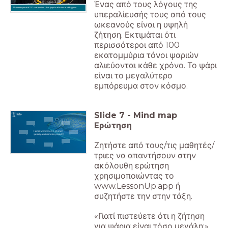
Ένας από τους λόγους της
Περισσότεροι από 100 εκατομμύρια τόνοι ψαριών αλιεύονται κάθε χρόνο.
υπεραλίευσής τους από τους
ωκεανούς είναι η υψηλή
ζήτηση. Εκτιμάται ότι
περισσότεροι από 100
εκατομμύρια τόνοι ψαριών
αλιεύονται κάθε χρόνο. Το ψάρι
είναι το μεγαλύτερο
εμπόρευμα στον κόσμο.
Slide
7
-
Mind map
Ερώτηση
Γιατί πιστεύετε ότι η ζήτηση
για ψάρια είναι τόσο μεγάλη;
Ζητήστε από τους/τις μαθητές/
τριες να απαντήσουν στην
ακόλουθη ερώτηση
χρησιμοποιώντας το
www.LessonUp.app ή
συζητήστε την στην τάξη.
«Γιατί πιστεύετε ότι η ζήτηση
για ψάρια είναι τόσο μεγάλη;»