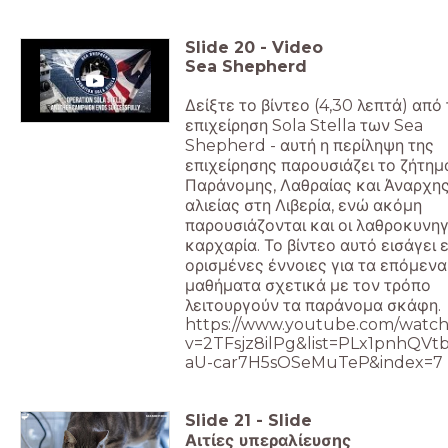
Slide
20
-
Video
Sea Shepherd
Δείξτε το βίντεο (4,30 λεπτά) από
επιχείρηση Sola Stella των Sea
Shepherd - αυτή η περίληψη της
επιχείρησης παρουσιάζει το ζήτημ
Παράνομης, Λαθραίας και Άναρχη
αλιείας στη Λιβερία, ενώ ακόμη
παρουσιάζονται και οι λαθροκυνηγ
καρχαρία. Το βίντεο αυτό εισάγει 
ορισμένες έννοιες για τα επόμενα
μαθήματα σχετικά με τον τρόπο
λειτουργούν τα παράνομα σκάφη.
https://www.youtube.com/watch
v=2TFsjz8ilPg&list=PLx1pnhQVt
aU-car7H5sOSeMuTeP&index=7
Slide
21
-
Slide
Αιτίες υπεραλίευσης