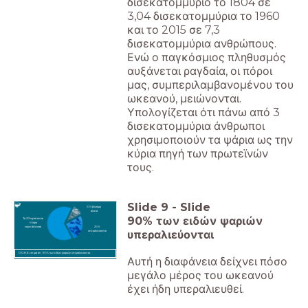
δισεκατομμύριο το 1804 σε
3,04 δισεκατομμύρια το 1960
και το 2015 σε 7,3
δισεκατομμύρια ανθρώπους.
Ενώ ο παγκόσμιος πληθυσμός
αυξάνεται ραγδαία, οι πόροι
μας, συμπεριλαμβανομένου του
ωκεανού, μειώνονται.
Υπολογίζεται ότι πάνω από 3
δισεκατομμύρια άνθρωποι
χρησιμοποιούν τα ψάρια ως την
κύρια πηγή των πρωτεϊνών
τους.
Slide
9
-
Slide
10% βιώσιμη
αλιεία
90% των ειδών ψαριών
Τα 2/3 υφίστανται
πλήρη
εκμετάλλευση
26%
υπεραλιεύονται
υπεραλιεύονται
Ο Ο.Η.Ε εκτιμά ότι 90% των ειδών ψαριών υπεραλιεύονται.
Αυτή η διαφάνεια δείχνει πόσο
μεγάλο μέρος του ωκεανού
έχει ήδη υπεραλιευθεί.