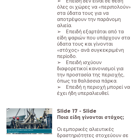
➢ Επειδή δεν είναι σε θέση
όλες οι χώρες να «περιπολούν»
στα ύδατα τους για να
αποτρέψουν την παράνομη
αλιεία.
➢ Επειδή εξαρτάται από τα
είδη ψαριών που υπάρχουν στα
ύδατα τους και γίνονται
«στόχος» ανά συγκεκριμένη
περίοδο.
➢ Επειδή ισχύουν
διαφορετικοί κανονισμοί για
την προστασία της περιοχής,
όπως τα θαλάσσια πάρκα.
➢ Επειδή η περιοχή μπορεί να
έχει ήδη υπεραλιευθεί.
Slide
17
-
Slide
Ποια είδη γίνονται στόχος;
Οι εμπορικές αλιευτικές
Στοχοποιούνται είδη ψαριών υψηλής ποιότητας.
Τόνος και Καρχαρίες.
δραστηριότητες στοχεύουν σε