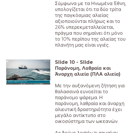
Σύμφωνα με τα Ηνωμένα Έθνη,
υπολογίζεται ότι τα δύο τρίτα
της παγκόσμιας αλιείας
αξιοποιούνται πλήρως και το
26% υπερεκμεταλλεύεται,
πράγμα που σημαίνει ότι μόνο
το 10% περίπου της αλιείας του
πλανήτη μας είναι υγιές.
Slide
10
-
Slide
Παράνομη, Λαθραία και
Άναρχη αλιεία (ΠΛΑ αλιεία)
Παράνομη, Λαθραία και Άναρχη Αλιεία
Με την αυξανόμενη ζήτηση για
θαλασσινά ευνοείται το
παράνομο ψάρεμα. Η
παράνομη, λαθραία και άναρχη
αλιευτική δραστηριότητα έχει
μεγάλο αντίκτυπο στο
οικοσύστημα των ωκεανών.
Ας δούμε λοιπόν τι σημαίνει