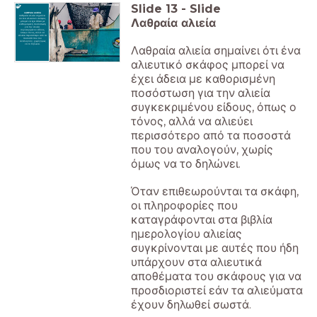
Slide
13
-
Slide
ΛΑΘΡΑΙΑ ΑΛΙΕΙΑ
Λαθραία αλιεία σημαίνει
Λαθραία αλιεία
ότι ένα αλιευτικό σκάφος
μπορεί να έχει άδεια με
καθορισμένη ποσόστωση
για την αλιεία
συγκεκριμένου είδους,
όπως ο τόνος, αλλά να
αλιεύει περισσότερο από τα
ποσοστά που του
αναλογούν, χωρίς όμως
να το δηλώνει.
Λαθραία αλιεία σημαίνει ότι ένα
αλιευτικό σκάφος μπορεί να
έχει άδεια με καθορισμένη
ποσόστωση για την αλιεία
συγκεκριμένου είδους, όπως ο
τόνος, αλλά να αλιεύει
περισσότερο από τα ποσοστά
που του αναλογούν, χωρίς
όμως να το δηλώνει.
Όταν επιθεωρούνται τα σκάφη,
οι πληροφορίες που
καταγράφονται στα βιβλία
ημερολογίου αλιείας
συγκρίνονται με αυτές που ήδη
υπάρχουν στα αλιευτικά
αποθέματα του σκάφους για να
προσδιοριστεί εάν τα αλιεύματα
έχουν δηλωθεί σωστά.