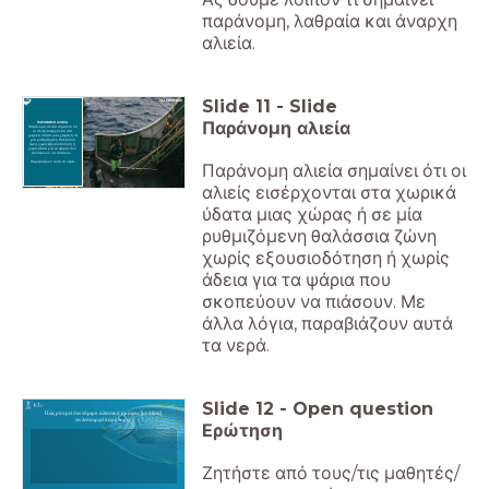
παράνομη, λαθραία και άναρχη
αλιεία.
Slide
11
-
Slide
Παράνομη αλιεία
ΠΑΡΑΝΟΜΗ ΑΛΙΕΙΑ
Παράνομη αλιεία σημαίνει ότι
οι αλιείς εισέρχονται στα
χωρικά ύδατα μιας χώρας ή σε
μία ρυθμιζόμενη θαλάσσια
ζώνη χωρίς εξουσιοδότηση ή
χωρίς άδεια για τα ψάρια που
σκοπεύουν να πιάσουν.
Παραβιάζουν αυτά τα νερά.
Παράνομη αλιεία σημαίνει ότι οι
αλιείς εισέρχονται στα χωρικά
ύδατα μιας χώρας ή σε μία
ρυθμιζόμενη θαλάσσια ζώνη
χωρίς εξουσιοδότηση ή χωρίς
άδεια για τα ψάρια που
σκοπεύουν να πιάσουν. Με
άλλα λόγια, παραβιάζουν αυτά
τα νερά.
Slide
12
-
Open question
Πώς μπορεί ένα νόμιμο αλιευτικό σκάφος (με άδεια)
να λειτουργεί παράνομα;
Ερώτηση
Ζητήστε από τους/τις μαθητές/