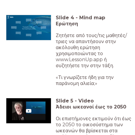
Slide
4
-
Mind map
Ερώτηση
Τι γνωρίζετε ήδη για
την παράνομη αλιεία;
Ζητήστε από τους/τις μαθητές/
τριες να απαντήσουν στην
ακόλουθη ερώτηση
χρησιμοποιώντας το
www.LessonUp.app ή
συζητήστε την στην τάξη.
«Τι γνωρίζετε ήδη για την
παράνομη αλιεία;»
Slide
5
-
Video
Άδειοι ωκεανοί έως το 2050
Οι επιστήμονες εκτιμούν ότι έως
το 2050 το οικοσύστημα των
ωκεανών θα βρίσκεται στα