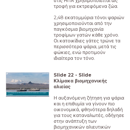
στις ΗΠΑ χρησιμοποιείται ως
τροφή για εκτρεφόμενα ζώα.
2,48 εκατομμύρια τόνοι ψαριών
χρησιμοποιούνται από την
παγκόσμια βιομηχανία
τροφίμων γατών κάθε χρόνο.
Οι κατοικίδιες γάτες τρώνε τα
περισσότερα ψάρια, μετά τις
φώκιες, ενώ προτιμούν
ιδιαίτερα τον τόνο.
Slide
22
-
Slide
Κλίμακα βιομηχανικής
αλιείας
Από τη δεκαετία του 1950 οι αλιευτικοί στόλοι διπλασιάστηκαν, ενώ οι ψαριές
μειώθηκαν.
Η αυξανόμενη ζήτηση για ψάρια
και η επιθυμία να γίνουν πιο
οικονομικά, φθηνότερα δηλαδή
για τους καταναλωτές, οδήγησε
στην ανάπτυξη των
βιομηχανικών αλιευτικών