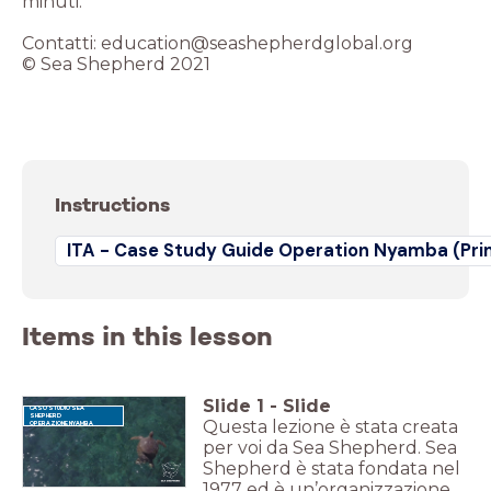
minuti.
Contatti: education@seashepherdglobal.org
© Sea Shepherd 2021
Instructions
ITA - Case Study Guide Operation Nyamba (Pri
Items in this lesson
Slide
1
-
Slide
CASO STUDIO SEA
SHEPHERD
Questa lezione è stata creata
OPERAZIONE NYAMBA
per voi da Sea Shepherd. Sea
Shepherd è stata fondata nel
1977 ed è un’organizzazione