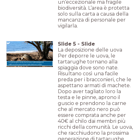
un’eccezionale ma fragile
biodiversità. L’area è protetta
solo sulla carta a causa della
mancanza di personale per
vigilarla.
Slide
5
-
Slide
La deposizione delle uova
Per deporre le uova, le
tartarughe tornano alla
Le tartarughe verdi che tornano nelle spiagge di
nidificazione sono minacciate dai bracconieri.
spiaggia dove sono nate.
Risultano così una facile
preda per i bracconieri, che le
aspettano armati di machete.
Dopo aver tagliato loro la
testa e le pinne, aprono il
guscio e prendono la carne
che al mercato nero può
essere comprata anche per
40€ al chilo dai membri più
ricchi della comunità. Le uova,
che racchiudono la prossima
generazione di tartarughe,