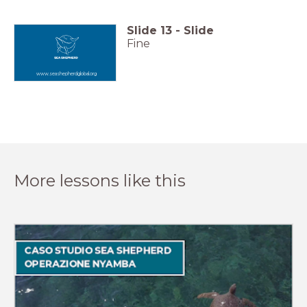
Slide
13
-
Slide
Fine
www.seashepherdglobal.org
More lessons like this