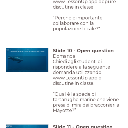
www.LessonUp.app oppure
discutine in classe
"Perché è importante
collaborare con la
popolazione locale?"
Slide
10
-
Open question
Quale specie di tartarughe è cacciata dai bracconieri?
Domanda
Chiedi agli studenti di
rispondere alla seguente
domanda utilizzando
www.LessonUp.app o
discutine in classe.
“Qual è la specie di
tartarughe marine che viene
presa di mira dai bracconieri a
Mayotte?”
Slide
11
-
Open question