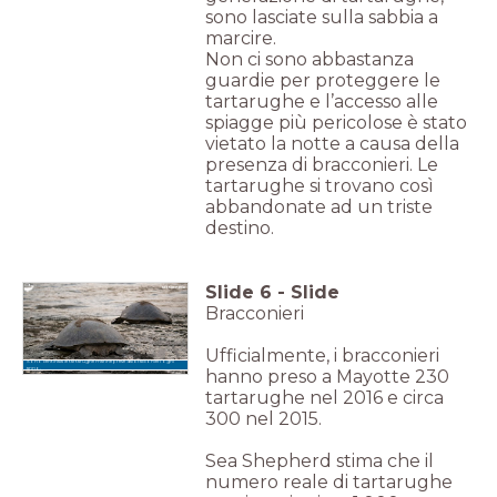
sono lasciate sulla sabbia a
marcire.
Non ci sono abbastanza
guardie per proteggere le
tartarughe e l’accesso alle
spiagge più pericolose è stato
vietato la notte a causa della
presenza di bracconieri. Le
tartarughe si trovano così
abbandonate ad un triste
destino.
Slide
6
-
Slide
Bracconieri
Ufficialmente, i bracconieri
Sono centinaia le tartarughe marine prese dai bracconieri ogni
anno.
hanno preso a Mayotte 230
tartarughe nel 2016 e circa
300 nel 2015.
Sea Shepherd stima che il
numero reale di tartarughe