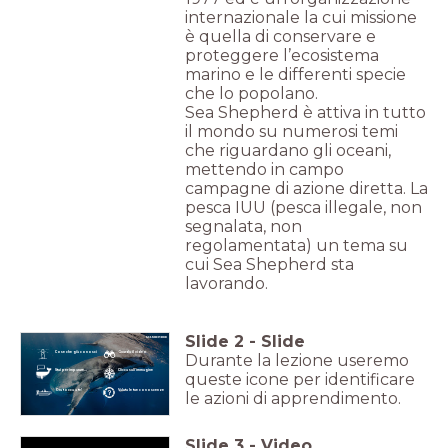
internazionale la cui missione
è quella di conservare e
proteggere l’ecosistema
marino e le differenti specie
che lo popolano.
Sea Shepherd è attiva in tutto
il mondo su numerosi temi
che riguardano gli oceani,
mettendo in campo
campagne di azione diretta. La
pesca IUU (pesca illegale, non
segnalata, non
regolamentata) un tema su
cui Sea Shepherd sta
lavorando.
Slide
2
-
Slide
Cose che già conosci
Guarda il video
Durante la lezione useremo
Stai per imparare...
Clicca sull'immagine
queste icone per identificare
Ora tocca a te!
Valuta le tue conoscenze
le azioni di apprendimento.
Slide
3
-
Video