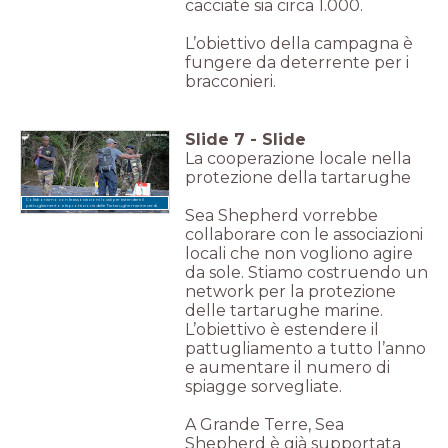
cacciate sia circa 1.000.
L’obiettivo della campagna è
fungere da deterrente per i
bracconieri.
Slide
7
-
Slide
La cooperazione locale nella
protezione della tartarughe
Collaboriamo con le associazioni locali per estendere il
pattugliamento e la protezione delle Tartarughe marine verdi.
Sea Shepherd vorrebbe
collaborare con le associazioni
locali che non vogliono agire
da sole. Stiamo costruendo un
network per la protezione
delle tartarughe marine.
L’obiettivo è estendere il
pattugliamento a tutto l’anno
e aumentare il numero di
spiagge sorvegliate.
A Grande Terre, Sea
Shepherd è già supportata