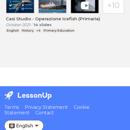
Casi Studio - Operazione Icefish (Primaria)
October 2021
-
14
slides
English
History
+4
Primary Education
LessonUp
Terms
Privacy Statement
Cookie
Statement
Contact
English