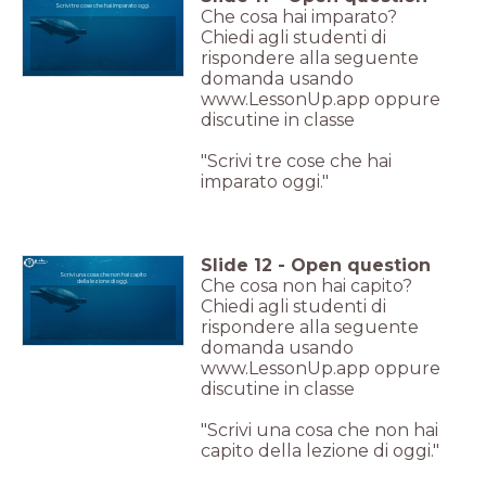
Scrivi tre cose che hai imparato oggi.
Che cosa hai imparato?
Chiedi agli studenti di
rispondere alla seguente
domanda usando
www.LessonUp.app oppure
discutine in classe
"Scrivi tre cose che hai
imparato oggi."
Slide
12
-
Open question
Scrivi una cosa che non hai capito
Che cosa non hai capito?
della lezione di oggi.
Chiedi agli studenti di
rispondere alla seguente
domanda usando
www.LessonUp.app oppure
discutine in classe
"Scrivi una cosa che non hai
capito della lezione di oggi."