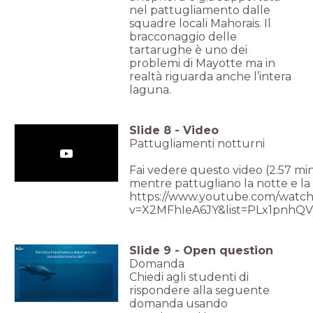
nel pattugliamento dalle
squadre locali Mahorais. Il
bracconaggio delle
tartarughe è uno dei
problemi di Mayotte ma in
realtà riguarda anche l’intera
laguna.
Slide
8
-
Video
Pattugliamenti notturni
Fai vedere questo video (2.57 mi
mentre pattugliano la notte e la
https://www.youtube.com/watch
v=X2MFhIeA6JY&list=PLx1pn
Slide
9
-
Open question
Perché è importante collaborare con
la popolazione locale?
Domanda
Chiedi agli studenti di
rispondere alla seguente
domanda usando