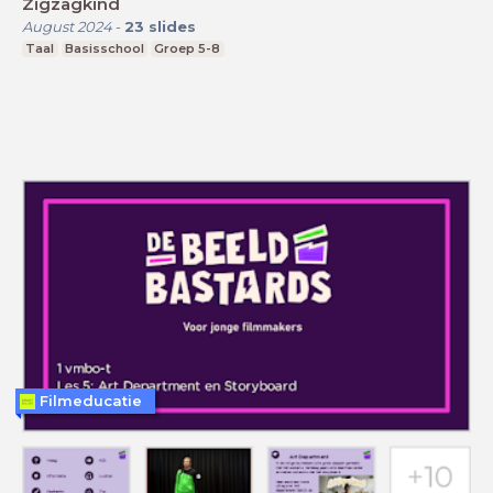
Zigzagkind
August 2024
-
23
slides
Taal
Basisschool
Groep 5-8
Filmeducatie