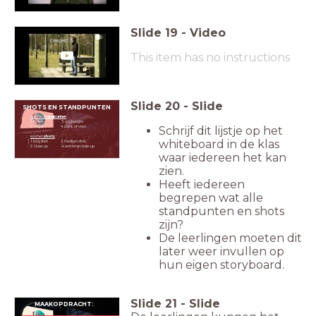
Slide
19
-
Video
This item has no instructions
Slide
20
-
Slide
SHOTS EN STANDPUNTEN
soorten
standpunten
1. kikker 3. ooghoogte
2. vogel 4. point-of-view
Schrijf dit lijstje op het
soorten
shots
whiteboard in de klas
1. long shot 3. medium shot
2. close-up 4. extreme close-up
waar iedereen het kan
zien.
Heeft iedereen
begrepen wat alle
standpunten en shots
zijn?
De leerlingen moeten dit
later weer invullen op
hun eigen storyboard.
Slide
21
-
Slide
MAAKOPDRACHT: