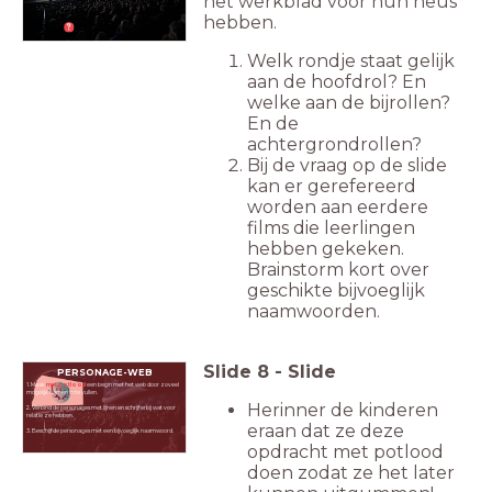
het werkblad voor hun neus
hebben.
Welk rondje staat gelijk
aan de hoofdrol? En
welke aan de bijrollen?
En de
achtergrondrollen?
Bij de vraag op de slide
kan er gerefereerd
worden aan eerdere
films die leerlingen
hebben gekeken.
Brainstorm kort over
geschikte bijvoeglijk
naamwoorden.
Slide
8
-
Slide
PERSONAGE-WEB
1. Maak
met potlood
een begin met het web door zoveel
mogelijk namen in te vullen.
Herinner de kinderen
2. Verbind de personages met lijnen en schrijf erbij wat voor
relatie ze hebben.
eraan dat ze deze
3. Beschijf de personages met een bijvoeglijk naamwoord.
opdracht met potlood
doen zodat ze het later