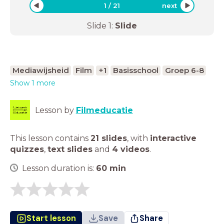
1
/
21
next
Slide
1
:
Slide
Mediawijsheid
Film
+1
Basisschool
Groep 6-8
Show 1 more
Lesson by
Filmeducatie
This lesson contains
21 slides
,
with
interactive
quizzes
,
text slides
and
4 videos
.
Lesson duration is:
60
min
Start lesson
Save
Share