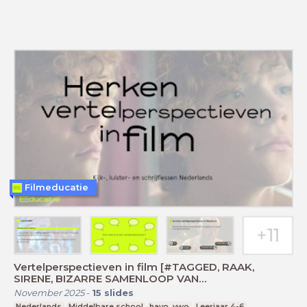
Filmeducatie
Vertelperspectieven in film [#TAGGED, RAAK,
SIRENE, BIZARRE SAMENLOOP VAN
OMSTANDIGHEDEN]
November 2025
-
15
slides
Nederlands
Middelbare school
havo, vwo
Leerjaar 4-6