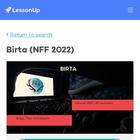
‹
Return to search
Birta (NFF 2022)
BIRTA
IJsland 2021 | 83 minuten
Bragi Thor Hinriksson