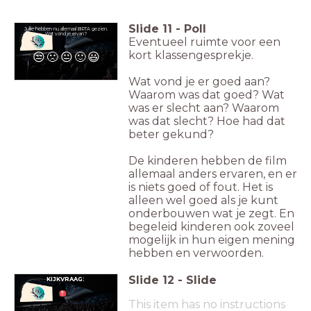
Slide
11
-
Poll
Jullie hebben nu allemaal BIRTA gezien.
Wat vond je ervan?
Eventueel ruimte voor een
kort klassengesprekje.
😒
🙁
😐
🙂
😃
Wat vond je er goed aan?
Waarom was dat goed? Wat
was er slecht aan? Waarom
was dat slecht? Hoe had dat
beter gekund?
De kinderen hebben de film
allemaal anders ervaren, en er
is niets goed of fout. Het is
alleen wel goed als je kunt
onderbouwen wat je zegt. En
begeleid kinderen ook zoveel
mogelijk in hun eigen mening
hebben en verwoorden.
Slide
12
-
Slide
KIJKVRAAG:
This item has no instructions