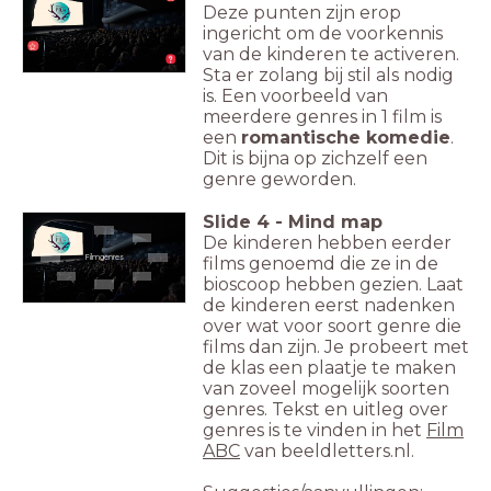
Deze punten zijn erop
ingericht om de voorkennis
van de kinderen te activeren.
Sta er zolang bij stil als nodig
is. Een voorbeeld van
meerdere genres in 1 film is
een
romantische komedie
.
Dit is bijna op zichzelf een
genre geworden.
Slide
4
-
Mind map
De kinderen hebben eerder
films genoemd die ze in de
Filmgenres
bioscoop hebben gezien. Laat
de kinderen eerst nadenken
over wat voor soort genre die
films dan zijn. Je probeert met
de klas een plaatje te maken
van zoveel mogelijk soorten
genres. Tekst en uitleg over
genres is te vinden in het
Film
ABC
van beeldletters.nl.