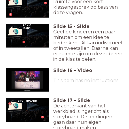
Ruimte voor een kort
klassengesprek op basis van
deze vragen.
EN JIJ
Slide
15
-
Slide
DAN?
Geef de kinderen een paar
minuten om een idee te
bedenken. Dit kan individueel
of in tweetallen. Daarna kan
er ruimte zijn om deze ideeën
in de klas te delen.
Slide
16
-
Video
This item has no instructions
Slide
17
-
Slide
STORYBOARD
De achterkant van het
werkblad is ingericht als
storyboard. De leerlingen
gaan daar hun eigen
storyboard maken.