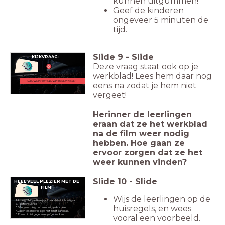
kunnen uitgummen!
Geef de kinderen
ongeveer 5 minuten de
tijd.
Slide
9
-
Slide
KIJKVRAAG:
Deze vraag staat ook op je
werkblad! Lees hem daar nog
Waar woont de vader van Birta en Kata?
eens na zodat je hem niet
vergeet!
Herinner de leerlingen
eraan dat ze het werkblad
na de film weer nodig
hebben. Hoe gaan ze
ervoor zorgen dat ze het
weer kunnen vinden?
Slide
10
-
Slide
HEEL VEEL PLEZIER MET DE
FILM!
Wijs de leerlingen op de
1. In de grote zaal ben je stil, ook als het licht uitgaat.
2. Telefoons uit/stil.
huisregels, en wees
3. Voeten op de grond en nooit op de stoelen.
4. Jas en tas onder je stoel niet in het gangpad.
5. Er wordt niet gegeten en/of gedronken.
vooral een voorbeeld.