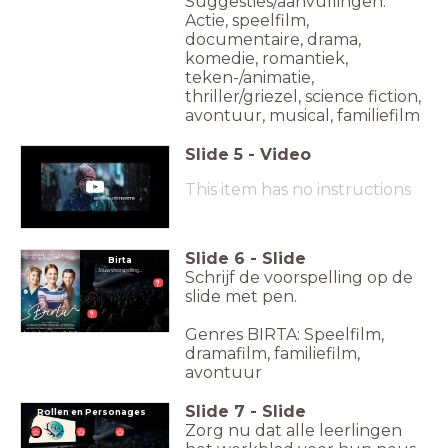
Suggesties/aanvullingen:
Actie, speelfilm,
documentaire, drama,
komedie, romantiek,
teken-/animatie,
thriller/griezel, science fiction,
avontuur, musical, familiefilm
Slide
5
-
Video
This item has no instructions
Slide
6
-
Slide
Birta
Jouw voorspelling...
Schrijf de voorspelling op de
slide met pen.
Genres BIRTA: Speelfilm,
dramafilm, familiefilm,
avontuur
Slide
7
-
Slide
Rollen en Personages
Zorg nu dat alle leerlingen