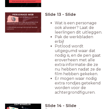
Waar woont de vader van Birta en Kata?
Slide
13
-
Slide
PERSONAGE-WEB
1. Gum in de rondjes uit wat niet klopte en vul aan wat je
nog niet wist.
Wat is een personage
2. Maak een web van lijnen tussen de personages om de
relaties te laten zien. Benoem ook het soort relatie.
ook alweer? Laat de
3. Omschrijf ieder personage met minimaal 1 bijvoeglijk
naamwoord.
leerlingen dit uitleggen.
Pak de werkbladen
erbij!
Potlood wordt
uitgegumd waar dat
nodig is, en de pen gaat
eroverheen met alle
extra informatie die ze
nu hebben nadat ze de
film hebben gekeken.
Er mogen waar nodig
extra rondjes getekend
worden voor de
achtergrondfiguren.
ONTWIKKELIN
Slide
14
-
Slide
G