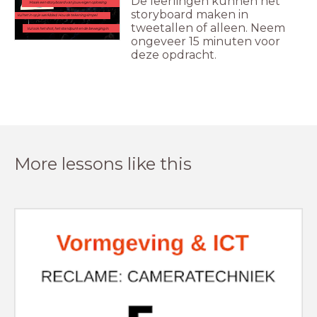
De leerlingen kunnen het
Maak een storyboard van jouw eigen oplossing.
storyboard maken in
Vul het in op je werkblad. Hou de tekening simpel.
tweetallen of alleen. Neem
Vul ook het shot, het standpunt en de beweging in.
ongeveer 15 minuten voor
deze opdracht.
More lessons like this