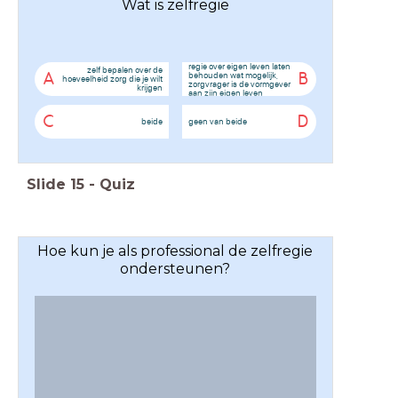
Wat is zelfregie
regie over eigen leven laten
zelf bepalen over de
behouden wat mogelijk,
A
B
hoeveelheid zorg die je wilt
zorgvrager is de vormgever
krijgen
aan zijn eigen leven
C
D
beide
geen van beide
Slide
15
-
Quiz
Hoe kun je als professional de zelfregie
ondersteunen?