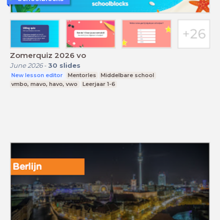
Zomerquiz 2026 vo
June 2026
-
30
slides
New lesson editor
Mentorles
Middelbare school
vmbo, mavo, havo, vwo
Leerjaar 1-6