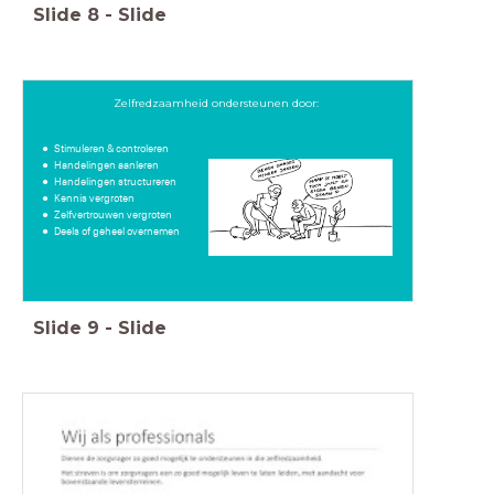
Slide
8
-
Slide
Zelfredzaamheid ondersteunen door:
Stimuleren & controleren
Handelingen aanleren
Handelingen structureren
Kennis vergroten
Zelfvertrouwen vergroten
Deels of geheel overnemen
Slide
9
-
Slide