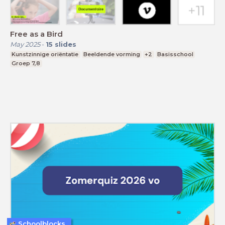
Free as a Bird
May 2025
-
15
slides
Kunstzinnige oriëntatie
Beeldende vorming
+2
Basisschool
Groep 7,8
Schoolblocks