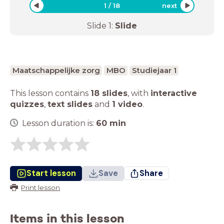
1
/
18
next
Slide
1
:
Slide
Maatschappelijke zorg
MBO
Studiejaar 1
This lesson contains
18 slides
,
with
interactive
quizzes
,
text slides
and
1 video
.
Lesson duration is:
60
min
Start lesson
Save
Share
Print lesson
Items in this lesson