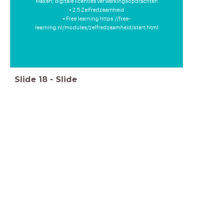
Maken; digitale licenties verwerkingsopdrachten
• 2.5 Zelfredzaamheid
• Free learning https://free-
learning.nl/modules/zelfredzaamheid/start.html
Slide
18
-
Slide