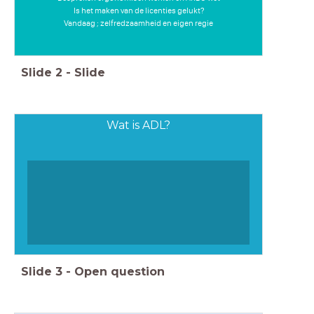
Is het maken van de licenties gelukt?
Vandaag ; zelfredzaamheid en eigen regie
Slide
2
-
Slide
Wat is ADL?
Slide
3
-
Open question