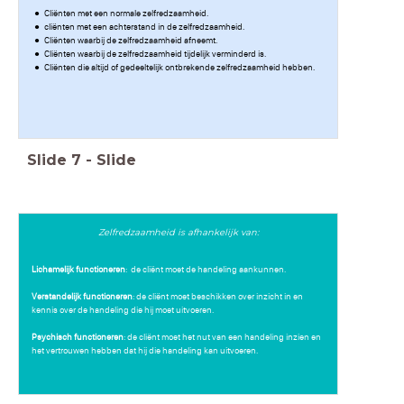
Cliënten met een normale zelfredzaamheid.
cliënten met een achterstand in de zelfredzaamheid.
Cliënten waarbij de zelfredzaamheid afneemt.
Cliënten waarbij de zelfredzaamheid tijdelijk verminderd is.
Cliënten die altijd of gedeeltelijk ontbrekende zelfredzaamheid hebben.
Slide
7
-
Slide
Zelfredzaamheid is afhankelijk van:
Lichamelijk functioneren
: de cliënt moet de handeling aankunnen.
Verstandelijk functioneren
: de cliënt moet beschikken over inzicht in en
kennis over de handeling die hij moet uitvoeren.
Psychisch functioneren
: de cliënt moet het nut van een handeling inzien en
het vertrouwen hebben dat hij die handeling kan uitvoeren.