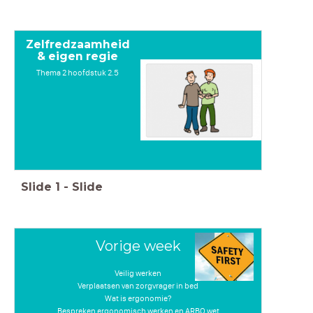
Zelfredzaamheid
& eigen regie
Thema 2 hoofdstuk 2.5
Slide
1
-
Slide
Vorige week
Veilig werken
Verplaatsen van zorgvrager in bed
Wat is ergonomie?
Bespreken ergonomisch werken en ARBO wet