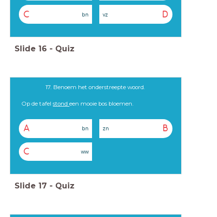
C
D
bn
vz
Slide
16
-
Quiz
17. Benoem het onderstreepte woord.
Op de tafel
stond
een mooie bos bloemen.
A
B
bn
zn
C
ww
Slide
17
-
Quiz