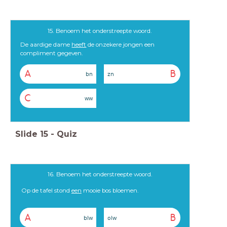
15. Benoem het onderstreepte woord.
De aardige dame
heeft
de onzekere jongen een
compliment gegeven.
A
B
bn
zn
C
ww
Slide
15
-
Quiz
16. Benoem het onderstreepte woord.
Op de tafel stond
een
mooie bos bloemen.
A
B
blw
olw