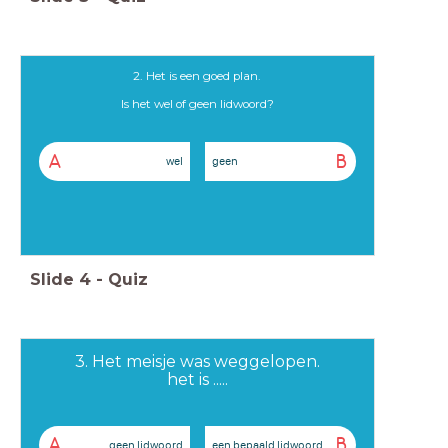
2. Het is een goed plan.
Is het wel of geen lidwoord?
A
B
wel
geen
Slide
4
-
Quiz
3. Het meisje was weggelopen.
het is .....
A
B
geen lidwoord
een bepaald lidwoord