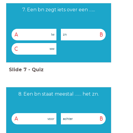
7. Een bn zegt iets over een …...
A
B
lw
zn
C
ww
Slide
7
-
Quiz
8. Een bn staat meestal …… het zn.
A
B
voor
achter