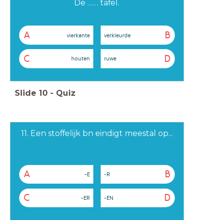
De …… tafel.
A
B
vierkante
verkleurde
C
D
houten
ruwe
Slide
10
-
Quiz
11. Een stoffelijk bn eindigt meestal op...
A
B
-E
-R
C
D
-ER
-EN