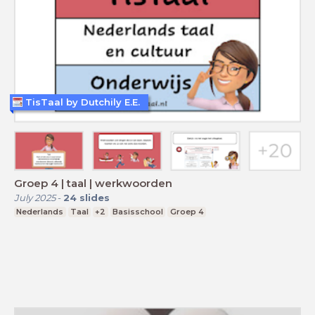
TisTaal by Dutchily E.E.
Groep 4 | taal | werkwoorden
July 2025
-
24
slides
Nederlands
Taal
+2
Basisschool
Groep 4