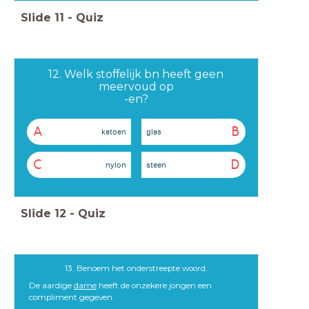
Slide
11
-
Quiz
12. Welk stoffelijk bn heeft geen
meervoud op
-en?
A
B
katoen
glas
C
D
nylon
steen
Slide
12
-
Quiz
13. Benoem het onderstreepte woord.
De aardige
dame
heeft de onzekere jongen een
compliment gegeven.