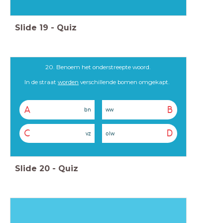
Slide
19
-
Quiz
20. Benoem het onderstreepte woord.
In de straat
worden
verschillende bomen omgekapt.
A
B
bn
ww
C
D
vz
olw
Slide
20
-
Quiz