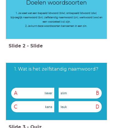
Doelen woordsoorten
1. Je weet wat een bepaald lidwoord (blw), onbepaald lidwoord (olw),
bijvoeglijk naamwoord (bn), zelfstandig naamwoord (zn), werkwoord (ww) en
een voorzetsel (vz) zijn.
2. Je kunt deze woordsoorten benoemen in een zin.
Slide
2
-
Slide
1. Wat is het zelfstandig naamwoord?
A
B
liever
slim
C
D
kans
leuk
Slide
3
-
Quiz