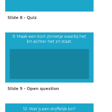
Slide
8
-
Quiz
9. Maak een kort zinnetje waarbij het
bn achter het zn staat.
Slide
9
-
Open question
10. Wat is een stoffelijk bn?