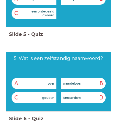
een onbepaald
C
lidwoord
Slide
5
-
Quiz
5. Wat is een zelfstandig naamwoord?
A
B
over
waardeloos
C
D
gouden
Amsterdam
Slide
6
-
Quiz