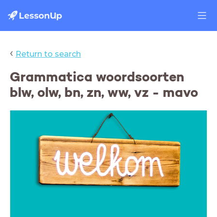
‹
Return to search
Grammatica woordsoorten
blw, olw, bn, zn, ww, vz - mavo