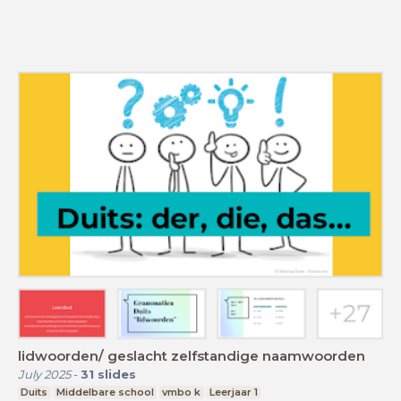
lidwoorden/ geslacht zelfstandige naamwoorden
July 2025
-
31
slides
Duits
Middelbare school
vmbo k
Leerjaar 1