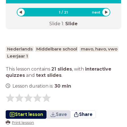
1
/
21
next
Slide
1
:
Slide
Nederlands
Middelbare school
mavo, havo, vwo
Leerjaar 1
This lesson contains
21 slides
,
with
interactive
quizzes
and
text slides
.
Lesson duration is:
30
min
Start lesson
Save
Share
Print lesson