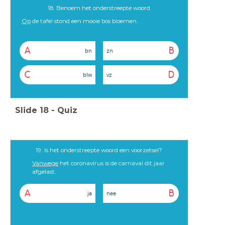
18. Benoem het onderstreepte woord
Op
de tafel stond een mooie bos bloemen.
A
B
bn
zn
C
D
blw
vz
Slide
18
-
Quiz
19. Is het onderstreepte woord een voorzetsel?
Vanwege
het coronavirus is de carnaval dit jaar
afgelast.
A
B
ja
nee