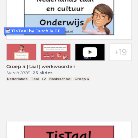
TisTaal by Dutchily E.E.
Groep 4 | taal | werkwoorden
March 2026
-
23
slides
Nederlands
Taal
+2
Basisschool
Groep 4