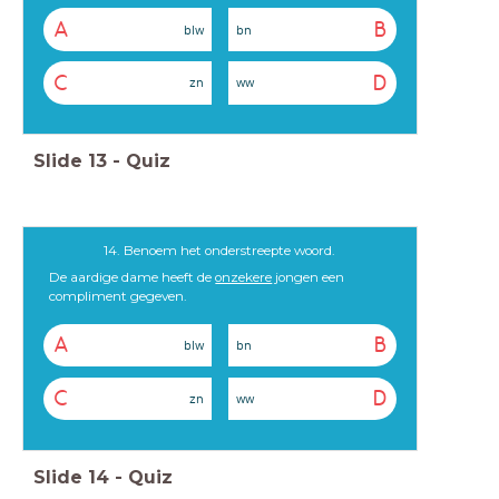
A
B
blw
bn
C
D
zn
ww
Slide
13
-
Quiz
14. Benoem het onderstreepte woord.
De aardige dame heeft de
onzekere
jongen een
compliment gegeven.
A
B
blw
bn
C
D
zn
ww
Slide
14
-
Quiz