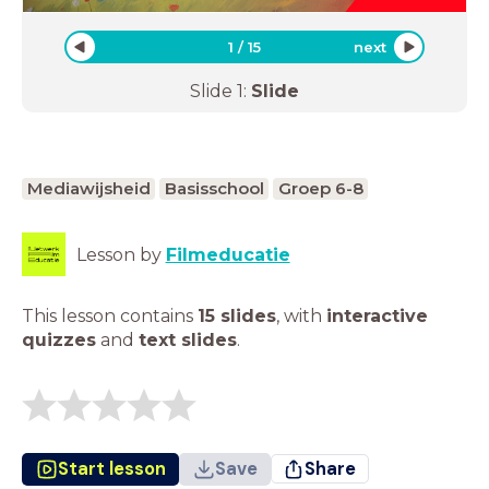
1
/
15
next
Slide
1
:
Slide
Mediawijsheid
Basisschool
Groep 6-8
Lesson by
Filmeducatie
This lesson contains
15 slides
,
with
interactive
quizzes
and
text slides
.
Start lesson
Save
Share