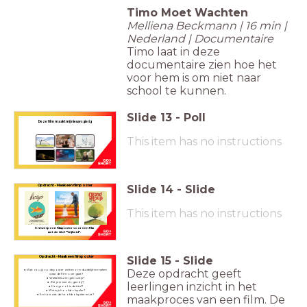
Timo Moet Wachten
Melliena Beckmann | 16 min |
Nederland | Documentaire
Timo laat in deze
documentaire zien hoe het
voor hem is om niet naar
school te kunnen.
Slide
13
-
Poll
Deze film maakt mij nieuwsgierig
This item has no instructions
Slide
14
-
Slide
Opdracht - Maak een filmposter
This item has no instructions
Ontwerp een filmposter voor een film
met de titel "Vrijheid".
Slide
15
-
Slide
Opdracht - Maak een filmposter
Deze opdracht geeft
Wat zou jij op de poster zetten om duidelijk te maken
waar
de film over gaat?
Welke kleuren gebruik je?
leerlingen inzicht in het
Zet je er een slogan bij?
Hoe groot is de titel?
Wie is je hoofdrolspeler?
En hoe ziet de hoofdrolspeler eruit?
maakproces van een film. De