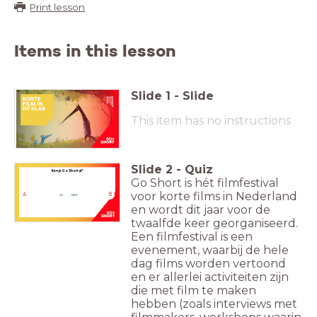
Print lesson
Items in this lesson
Slide
1
-
Slide
This item has no instructions
Slide
2
-
Quiz
Ken je Go Short al?
Go Short is hét filmfestival
voor korte films in Nederland
A
B
Ja
Nee
en wordt dit jaar voor de
twaalfde keer georganiseerd.
Een filmfestival is een
evenement, waarbij de hele
dag films worden vertoond
en er allerlei activiteiten zijn
die met film te maken
hebben (zoals interviews met