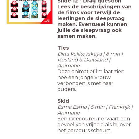
Slide
12
-
Drag question
Verbind de filmtitel met het juiste plaatje.
<b>Timo
moet
<b>Big Wolf
Lees de beschrijvingen van
wachten</b>
and Little
<div><b>
Wolf</b>
<br></b>
</div>
de films voor terwijl de
<b>Skid</b>
<b>Kimya</b>
leerlingen de sleepvraag
<b>Heilig
<b>Ties</b>
Boontje</b>
maken. Eventueel kunnen
jullie de sleepvraag ook
samen maken.
Ties
Dina Velikovskaya | 8 min |
Rusland & Duitsland |
Animatie
Deze animatiefilm laat zien
hoe een jonge vrouw
verbonden is met haar
ouders.
Skid
Esma Esma | 5 min | Frankrijk |
Animatie
Een racecoureur ervaart een
gevoel van vrijheid als hij over
het parcours scheurt.