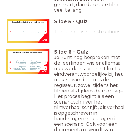
gebeurt, dan duurt de film
veel te lang.
Slide
5
-
Quiz
Kijken jullie liever thuis films of in de bioscoop?
This item has no instructions
A
B
Thuis
In de bioscoop
Slide
6
-
Quiz
Wie werken er allemaal mee aan een film?
Je kunt nog bespreken met
Regisseur, editor,
Editor, au pair,
de leerlingen wie er allemaal
A
B
lichttechnicus,
scenarioschrijver,
conducteur
componist
Regisseur,
Bloemist, acteur,
meewerken aan een film. De
C
D
cameraman/vrouw,
sounddesigner,
componist, editor
regisseur
eindverantwoordelijke bij het
maken van de film is de
regisseur, zowel tijdens het
filmen als tijdens de montage.
Het proces begint als een
scenarioschrijver het
filmverhaal schrijft, dit verhaal
is opgeschreven in
handelingen en dialogen in
een scenario. Ook voor een
documentaire wordt van