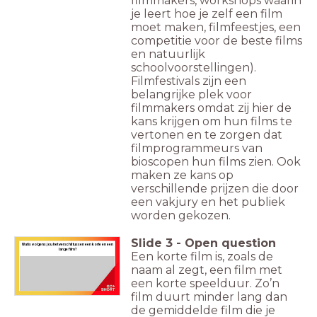
filmmakers, workshops waarin
je leert hoe je zelf een film
moet maken, filmfeestjes, een
competitie voor de beste films
en natuurlijk
schoolvoorstellingen).
Filmfestivals zijn een
belangrijke plek voor
filmmakers omdat zij hier de
kans krijgen om hun films te
vertonen en te zorgen dat
filmprogrammeurs van
bioscopen hun films zien. Ook
maken ze kans op
verschillende prijzen die door
een vakjury en het publiek
worden gekozen.
Slide
3
-
Open question
Wat is volgens jou het verschil tussen een korte en een
lange film?
Een korte film is, zoals de
naam al zegt, een film met
een korte speelduur. Zo’n
film duurt minder lang dan
de gemiddelde film die je