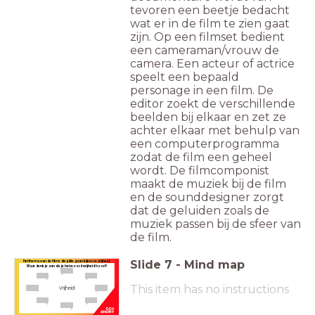
tevoren een beetje bedacht
wat er in de film te zien gaat
zijn. Op een filmset bedient
een cameraman/vrouw de
camera. Een acteur of actrice
speelt een bepaald
personage in een film. De
editor zoekt de verschillende
beelden bij elkaar en zet ze
achter elkaar met behulp van
een computerprogramma
zodat de film een geheel
wordt. De filmcomponist
maakt de muziek bij de film
en de sounddesigner zorgt
dat de geluiden zoals de
muziek passen bij de sfeer van
de film.
Slide
7
-
Mind map
Het thema van de films die jullie gaan kijken is vrijheid.
Waar denk je aan als je het woord vrijheid hoort?
This item has no instructions
Vrijheid