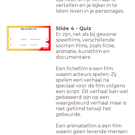
vertellen en je kijker in te
laten leven in je personages.
Slide
4
-
Quiz
Wat is geen filmsoort?
Er zijn, net als bij gewone
speelfilms, verschillende
A
B
Animatie
Documentaire
soorten films, zoals fictie,
C
D
Evaluatie
Fictiefilm
animatie, kunstfilm en
documentaire.
Een fictiefilm is een film
waarin acteurs spelen. Zij
spelen een verhaal na
speciaal voor de film volgens
een script. Dit verhaal kan wel
gebaseerd zijn op een
waargebeurd verhaal maar is
niet gefilmd terwijl het
gebeurde.
Een animatiefilm is een film
waarin geen levende mensen