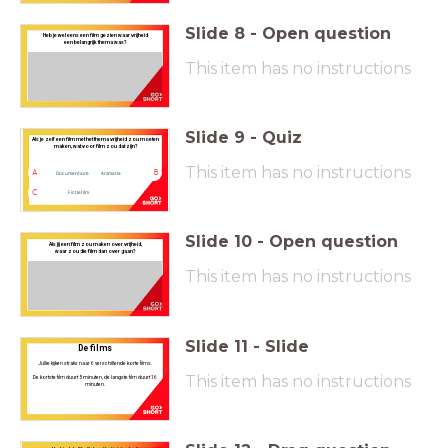
Slide
8
-
Open question
Heb je wel eens een film gezien waar vrijheid
een belangrijk thema was?
This item has no instructions
Slide
9
-
Quiz
Als je zelf een film met het thema vrijheid zou moeten
maken, wat voor film zou dat zijn?
This item has no instructions
A
B
Documentaire
Animatie
C
Fictiefilm
Slide
10
-
Open question
Als jij een film zou maken over vrijheid,
waar zou die film dan over gaan?
This item has no instructions
Slide
11
-
Slide
De films
Jullie kijken straks naar 6 verschillende korte films.
This item has no instructions
De kortste film duurt 5 minuten, de langste film duurt 16
minuten.