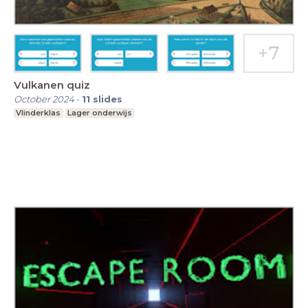
Vulkanen quiz
October 2024
-
11
slides
Vlinderklas
Lager onderwijs