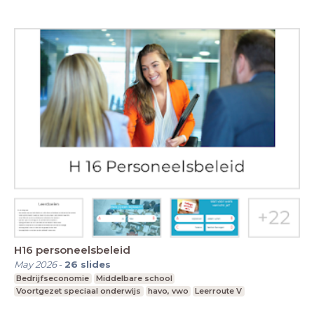
H16 personeelsbeleid
May 2026
-
26
slides
Bedrijfseconomie
Middelbare school
Voortgezet speciaal onderwijs
havo, vwo
Leerroute V