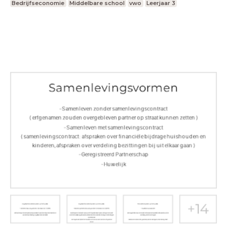
Bedrijfseconomie
Middelbare school
vwo
Leerjaar 3