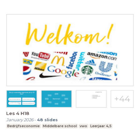
Les 4 H18
January 2026
-
48
slides
Bedrijfseconomie
Middelbare school
vwo
Leerjaar 4,5