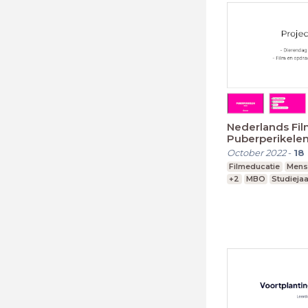
Nederlands Film
Puberperikele
October 2022
-
18
Filmeducatie
Mens
+2
MBO
Studiejaa