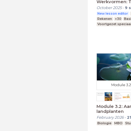
Werkvormen: 
October 2025
-
9
s
New lesson editor
Rekenen
+30
Bas
Voortgezet speciaa
Middelbare school
Module 3.2: A
landplanten
February 2026
-
2
Biologie
MBO
Stu