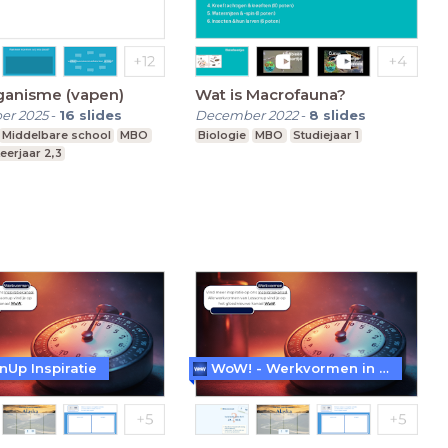
rganisme (vapen)
Wat is Macrofauna?
er 2025
-
16
slides
December 2022
-
8
slides
Middelbare school
MBO
Biologie
MBO
Studiejaar 1
eerjaar 2,3
nUp Inspiratie
WoW! - Werkvormen in LessonUp