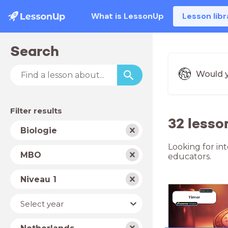
What is LessonUp
Lesson libr
Search
Would y
Filter results
32 lesso
Subject
Biologie
Looking for int
School
MBO
educators.
type
Level
Niveau 1
Year
Select year
Country