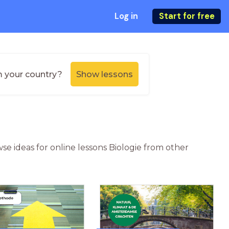
Log in
Start for free
m your country?
Show lessons
se ideas for online lessons Biologie from other