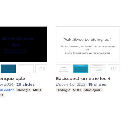
enquiz.pptx
Basisspectrometrie les 4
r 2024
-
29
slides
December 2025
-
18
slides
n editor
Biologie
MBO
Biologie
MBO
Studiejaar 1
 1