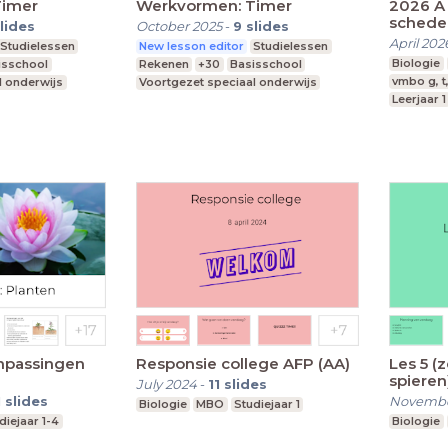
Timer
Werkvormen: Timer
2026 A hoe kwetsbaar is je
schede
lides
October 2025
-
9
slides
April 202
Studielessen
New lesson editor
Studielessen
Biologie
isschool
Rekenen
+30
Basisschool
vmbo g, t
l onderwijs
Voortgezet speciaal onderwijs
Leerjaar 1
Middelbare school
anpassingen
Responsie college AFP (AA)
Les 5 (
spieren
July 2024
-
11
slides
1
slides
Novembe
Biologie
MBO
Studiejaar 1
diejaar 1-4
Biologie