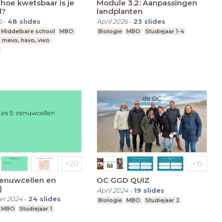
Module 3.2: Aanpassingen
l?
landplanten
6
-
48
slides
April 2026
-
23
slides
Middelbare school
MBO
Biologie
MBO
Studiejaar 1-4
, mavo, havo, vwo
zenuwcellen en
OC GGD QUIZ
)
April 2024
-
19
slides
r 2024
-
24
slides
Biologie
MBO
Studiejaar 2
MBO
Studiejaar 1