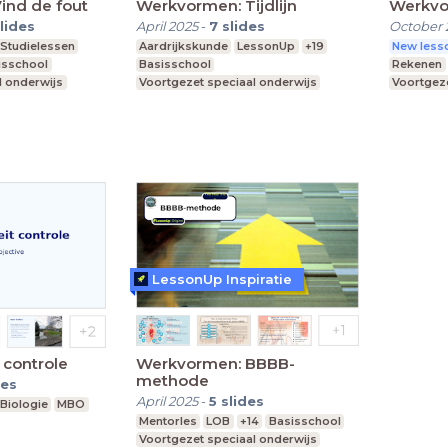
ind de fout
Werkvormen: Tijdlijn
Werkvo
lides
April 2025
-
7
slides
October 
Studielessen
Aardrijkskunde
LessonUp
+19
New lesso
isschool
Basisschool
Rekenen
l onderwijs
Voortgezet speciaal onderwijs
Voortgeze
Middelbare school
Praktijko
LessonUp Inspiratie
 controle
Werkvormen: BBBB-
methode
des
April 2025
-
5
slides
Biologie
MBO
Mentorles
LOB
+14
Basisschool
Voortgezet speciaal onderwijs