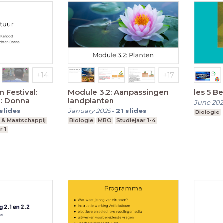
 Festival:
Module 3.2: Aanpassingen
les 5 B
n: Donna
landplanten
June 202
slides
January 2025
-
21
slides
Biologie
 & Maatschappij
Biologie
MBO
Studiejaar 1-4
r 1