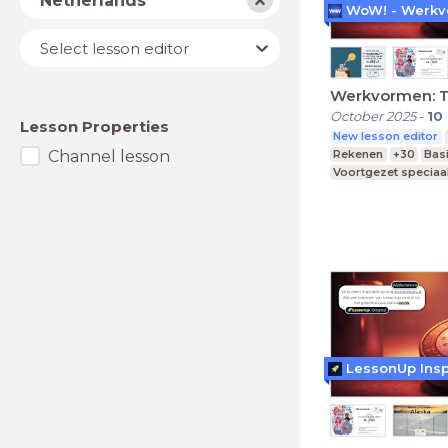
Netherlands
Lesson
Select lesson editor
editor
Werkvormen: 
October 2025
-
10
Lesson Properties
New lesson editor
Channel lesson
Rekenen
+30
Bas
Voortgezet speciaa
Middelbare school
LessonUp Insp