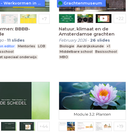
WoW! - Werkvormen in LessonUp
Grachtenmuseum
rmen: BBBB-
Natuur, klimaat en de
de
Amsterdamse grachten
go
-
11
slides
February 2026
-
26
slides
n editor
Mentorles
LOB
Biologie
Aardrijkskunde
+1
sschool
Middelbare school
Basisschool
t speciaal onderwijs
MBO
re school