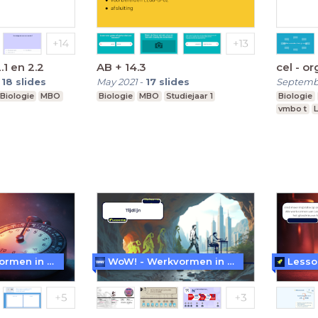
.1 en 2.2
AB + 14.3
cel - o
-
18
slides
May 2021
-
17
slides
Septemb
Biologie
MBO
Biologie
MBO
Studiejaar 1
Biologie
vmbo t
L
WoW! - Werkvormen in LessonUp
WoW! - Werkvormen in LessonUp
Lesso