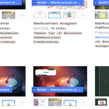
WoW! - Werkvormen in LessonUp
WoW! - Werkvormen in LessonUp
Timer
Werkvormen: Anagram
Werkvo
metho
slides
April 2025
-
10
slides
11 days a
Studielessen
Tekenen
Taal
+21
Basisschool
New lesso
isschool
Middelbare school
+14
Basi
l onderwijs
Praktijkonderwijs
Voortgeze
Middelba
iratie
WoW! - Werkvormen in LessonUp