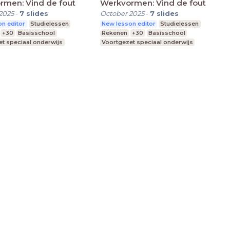
rmen: Vind de fout
Werkvormen: Vind de fout
2025
-
7
slides
October 2025
-
7
slides
n editor
Studielessen
New lesson editor
Studielessen
+30
Basisschool
Rekenen
+30
Basisschool
t speciaal onderwijs
Voortgezet speciaal onderwijs
nderwijs
Praktijkonderwijs