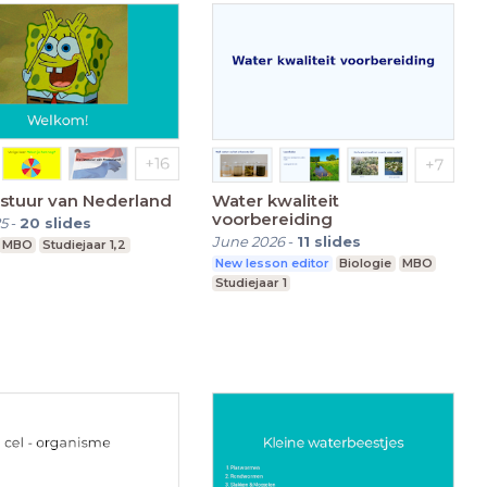
estuur van Nederland
Water kwaliteit
voorbereiding
5
-
20
slides
June 2026
-
11
slides
MBO
Studiejaar 1,2
New lesson editor
Biologie
MBO
Studiejaar 1