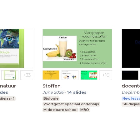
 natuur
Stoffen
docent
ides
June 2026
-
14
slides
Decembe
diejaar 1
Biologie
New lesso
Voortgezet speciaal onderwijs
Studiejaar
Middelbare school
MBO
Beroepsopleiding