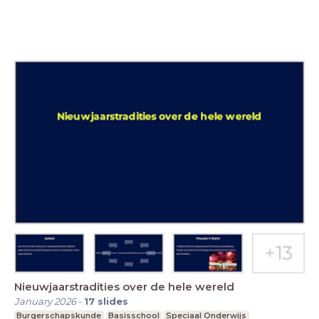
Nieuwjaarstradities over de hele wereld
January 2026
-
17
slides
Burgerschapskunde
Basisschool
Speciaal Onderwijs