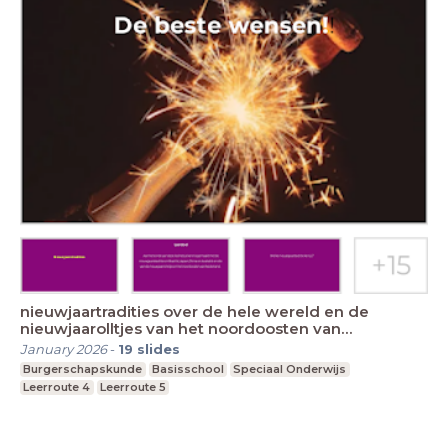
nieuwjaartradities over de hele wereld en de
nieuwjaarolltjes van het noordoosten van
Nederland.
January 2026
-
19
slides
Burgerschapskunde
Basisschool
Speciaal Onderwijs
Leerroute 4
Leerroute 5