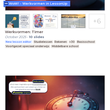
WoW! - Werkvormen in LessonUp
Werkvormen: Timer
October 2025
-
10
slides
New lesson editor
Studielessen
Rekenen
+30
Basisschool
Voortgezet speciaal onderwijs
Middelbare school