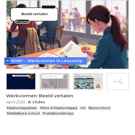
WoW! - Werkvormen in LessonUp
Werkvormen: Beeld vertalen
April 2025
-
8
slides
Maatschappijleer
Mens & Maatschappij
+14
Basisschool
Middelbare school
Praktijkonderwijs