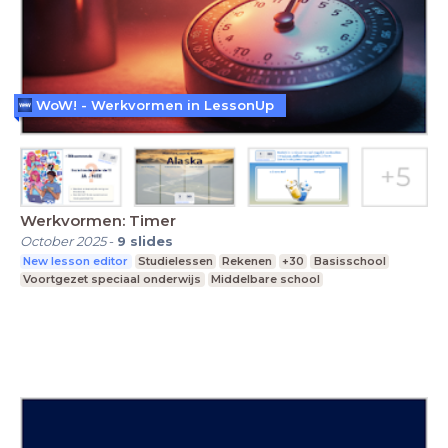
WoW! - Werkvormen in LessonUp
Werkvormen: Timer
October 2025
-
9
slides
New lesson editor
Studielessen
Rekenen
+30
Basisschool
Voortgezet speciaal onderwijs
Middelbare school