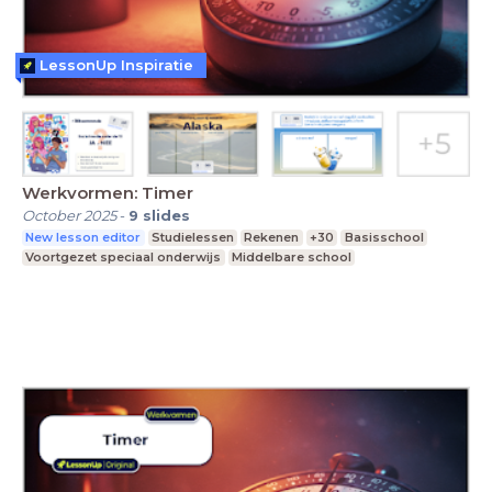
LessonUp Inspiratie
Werkvormen: Timer
October 2025
-
9
slides
New lesson editor
Studielessen
Rekenen
+30
Basisschool
Voortgezet speciaal onderwijs
Middelbare school