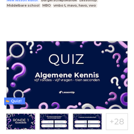
New lesson editor
Burgerschapskunde
LessonUp
Middelbare school
MBO
vmbo t, mavo, havo, vwo
Quiz!