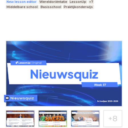
New lesson editor
Wereldoriëntatie
LessonUp
+7
Middelbare school
Basisschool
Praktijkonderwijs
Nieuwsquiz