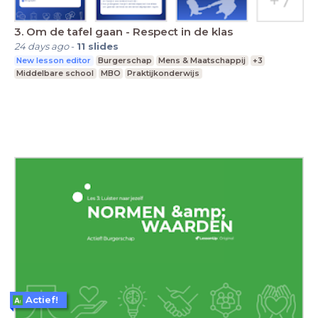
3. Om de tafel gaan - Respect in de klas
24 days ago
-
11
slides
New lesson editor
Burgerschap
Mens & Maatschappij
+3
Middelbare school
MBO
Praktijkonderwijs
Actief!