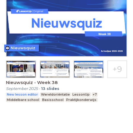
Nieuwsquiz
Nieuwsquiz - Week 38
September 2025
-
13
slides
New lesson editor
Wereldoriëntatie
LessonUp
+7
Middelbare school
Basisschool
Praktijkonderwijs