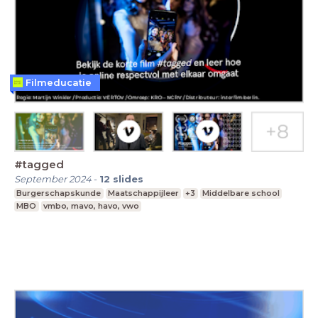
Filmeducatie
#tagged
September 2024
-
12
slides
Burgerschapskunde
Maatschappijleer
+3
Middelbare school
MBO
vmbo, mavo, havo, vwo