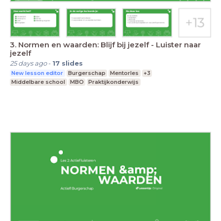
3. Normen en waarden: Blijf bij jezelf - Luister naar
jezelf
25 days ago
-
17
slides
New lesson editor
Burgerschap
Mentorles
+3
Middelbare school
MBO
Praktijkonderwijs