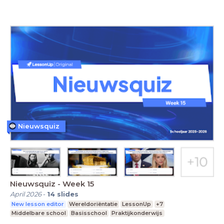
Nieuwsquiz
Nieuwsquiz - Week 15
April 2026
-
14
slides
New lesson editor
Wereldoriëntatie
LessonUp
+7
Middelbare school
Basisschool
Praktijkonderwijs