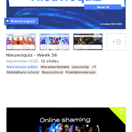
Nieuwsquiz
Nieuwsquiz - Week 36
September 2025
-
12
slides
New lesson editor
Wereldoriëntatie
LessonUp
+7
Middelbare school
Basisschool
Praktijkonderwijs