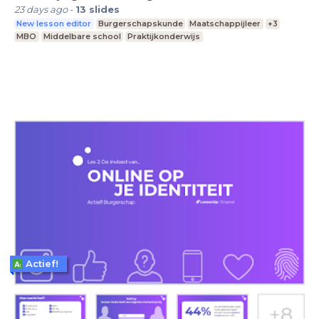
23 days ago
-
13
slides
New lesson editor
Burgerschapskunde
Maatschappijleer
+3
MBO
Middelbare school
Praktijkonderwijs
Actief!