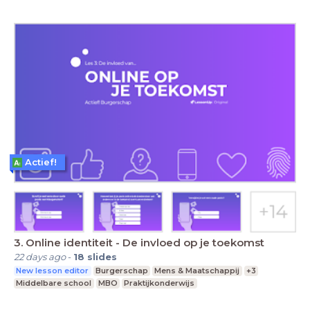
Actief!
3. Online identiteit - De invloed op je toekomst
22 days ago
-
18
slides
New lesson editor
Burgerschap
Mens & Maatschappij
+3
Middelbare school
MBO
Praktijkonderwijs