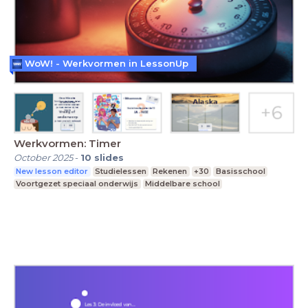
WoW! - Werkvormen in LessonUp
Werkvormen: Timer
October 2025
-
10
slides
New lesson editor
Studielessen
Rekenen
+30
Basisschool
Voortgezet speciaal onderwijs
Middelbare school