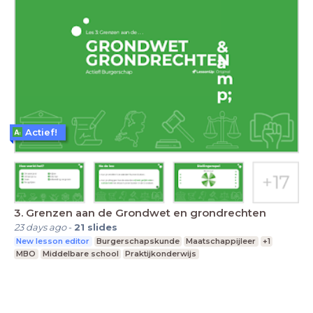
Actief!
3. Grenzen aan de Grondwet en grondrechten
23 days ago
-
21
slides
New lesson editor
Burgerschapskunde
Maatschappijleer
+1
MBO
Middelbare school
Praktijkonderwijs