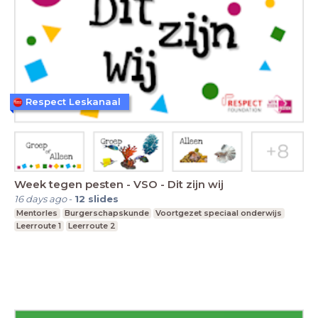
Respect Leskanaal
Week tegen pesten - VSO - Dit zijn wij
16 days ago
-
12
slides
Mentorles
Burgerschapskunde
Voortgezet speciaal onderwijs
Leerroute 1
Leerroute 2