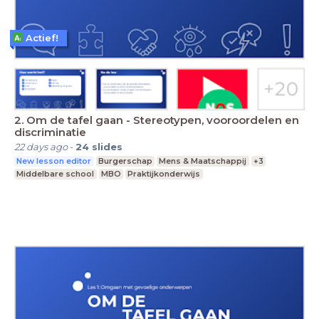
Actief!
2. Om de tafel gaan - Stereotypen, vooroordelen en
discriminatie
22 days ago
-
24
slides
New lesson editor
Burgerschap
Mens & Maatschappij
+3
Middelbare school
MBO
Praktijkonderwijs