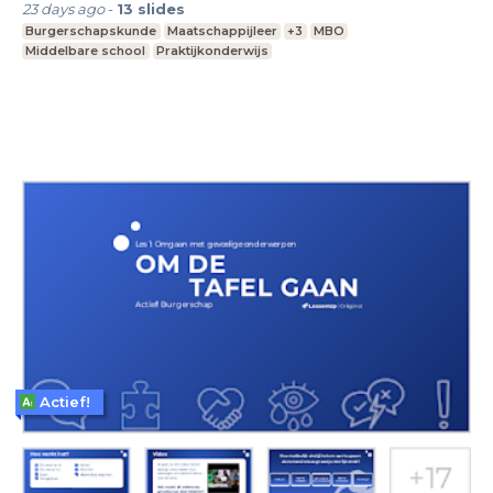
23 days ago
-
13
slides
Burgerschapskunde
Maatschappijleer
+3
MBO
Middelbare school
Praktijkonderwijs
Actief!