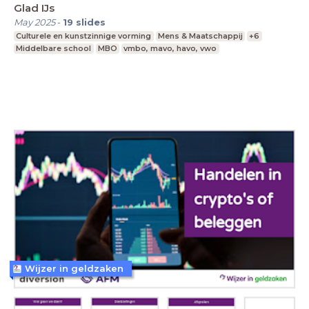
Glad IJs
May 2025
-
19
slides
Culturele en kunstzinnige vorming
Mens & Maatschappij
+6
Middelbare school
MBO
vmbo, mavo, havo, vwo
Wijzer in geldzaken