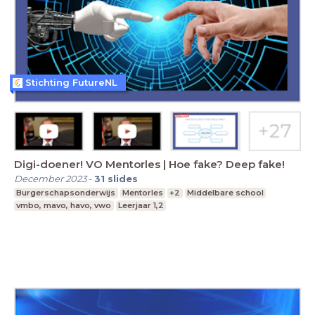
Stichting FutureNL
Digi-doener! VO Mentorles | Hoe fake? Deep fake!
December 2023
-
31
slides
Burgerschapsonderwijs
Mentorles
+2
Middelbare school
vmbo, mavo, havo, vwo
Leerjaar 1,2