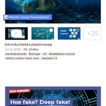
Plastic Soup Foundation
Introductieles plasticsoep
June 2026
-
33
slides
Aardrijkskunde
Biologie
+13
Middelbare school
vmbo t, mavo, havo, vwo
Leerjaar 1-3