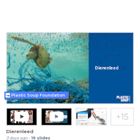
Plastic Soup Foundation
Dierenleed
3 days ago
-
19
slides