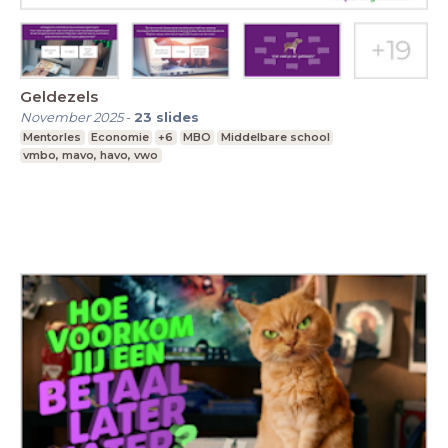
Geldezels
November 2025
-
23
slides
Mentorles
Economie
+6
MBO
Middelbare school
vmbo, mavo, havo, vwo