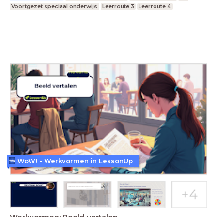
Voortgezet speciaal onderwijs
Leerroute 3
Leerroute 4
WoW! - Werkvormen in LessonUp
Werkvormen: Beeld vertalen