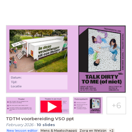
TDTM voorbereiding VSO ppt
February 2026
-
10
slides
New lesson editor
Mens & Maatschappij
Zorg en Welzijn
+2