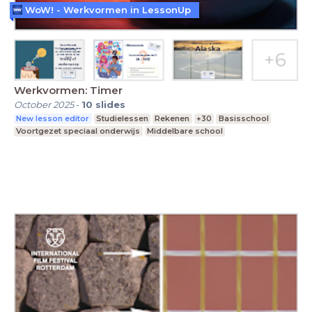
WoW! - Werkvormen in LessonUp
Werkvormen: Timer
October 2025
-
10
slides
New lesson editor
Studielessen
Rekenen
+30
Basisschool
Voortgezet speciaal onderwijs
Middelbare school