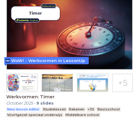
WoW! - Werkvormen in LessonUp
Werkvormen: Timer
October 2025
-
9
slides
New lesson editor
Studielessen
Rekenen
+30
Basisschool
Voortgezet speciaal onderwijs
Middelbare school