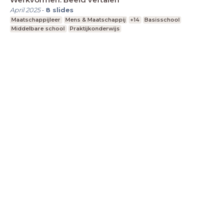
April 2025
-
8
slides
Maatschappijleer
Mens & Maatschappij
+14
Basisschool
Middelbare school
Praktijkonderwijs
LessonUp
Terms
Privacy Statement
Cookie
Statement
Contact