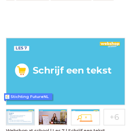
Stichting FutureNL
Webshop at school | Les 7 | Schrijf een tekst