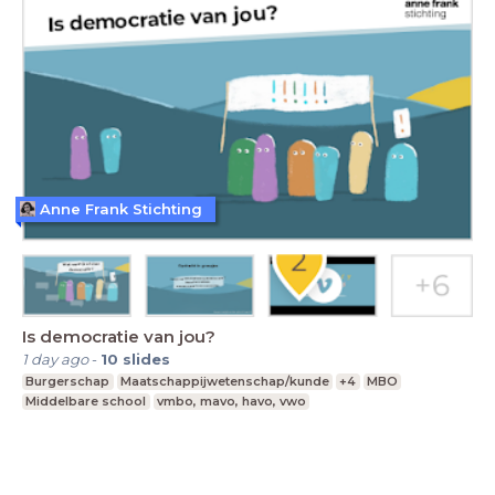
Anne Frank Stichting
Is democratie van jou?
1 day ago
-
10
slides
Burgerschap
Maatschappijwetenschap/kunde
+4
MBO
Middelbare school
vmbo, mavo, havo, vwo