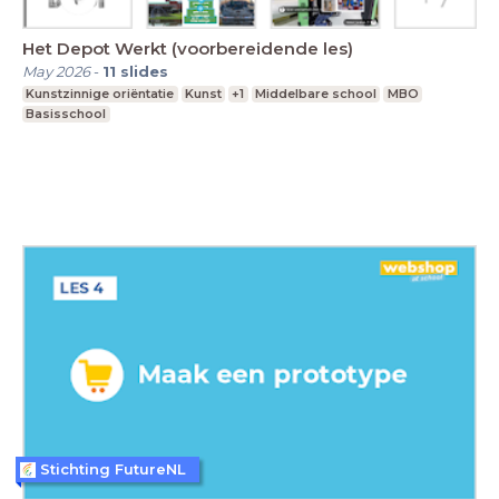
Het Depot Werkt (voorbereidende les)
May 2026
-
11
slides
Kunstzinnige oriëntatie
Kunst
+1
Middelbare school
MBO
Basisschool
Stichting FutureNL