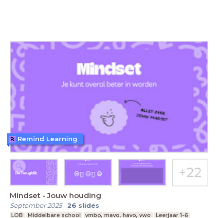
Remind Learning
Mindset - Jouw houding
September 2025
-
26
slides
LOB
Middelbare school
vmbo, mavo, havo, vwo
Leerjaar 1-6