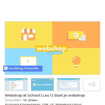
Stichting FutureNL
Webshop at School | Les 1 | Start je webshop
June 2024
-
12
slides
Economie & Ondernemen
LOB
+3
Middelbare school