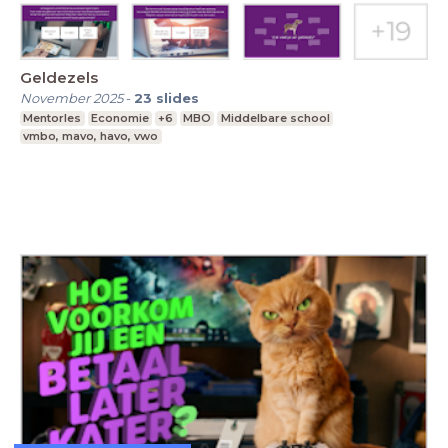
Geldezels
November 2025
-
23
slides
Mentorles
Economie
+6
MBO
Middelbare school
vmbo, mavo, havo, vwo