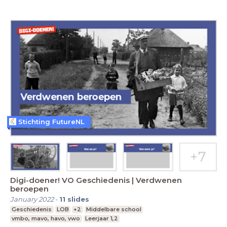
Stichting FutureNL
Digi-doener! VO Geschiedenis | Verdwenen
beroepen
January 2022
-
11
slides
Geschiedenis
LOB
+2
Middelbare school
vmbo, mavo, havo, vwo
Leerjaar 1,2