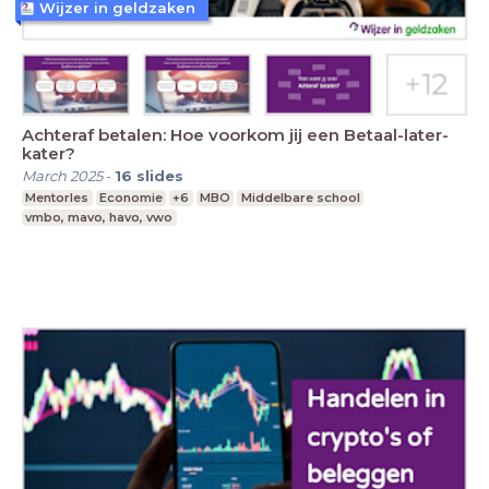
Wijzer in geldzaken
Achteraf betalen: Hoe voorkom jij een Betaal-later-
kater?
March 2025
-
16
slides
Mentorles
Economie
+6
MBO
Middelbare school
vmbo, mavo, havo, vwo