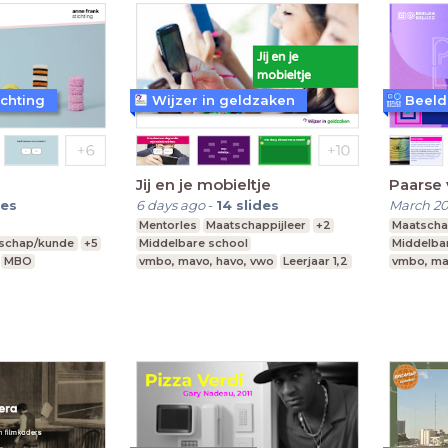
ichting
Wijzer in geldzaken
Jij en je mobieltje
Paarse 
des
6 days ago
-
14
slides
March 2
Mentorles
Maatschappijleer
+2
Maatscha
nschap/kunde
+5
Middelbare school
Middelba
MBO
vmbo, mavo, havo, vwo
Leerjaar 1,2
vmbo, ma
 vwo