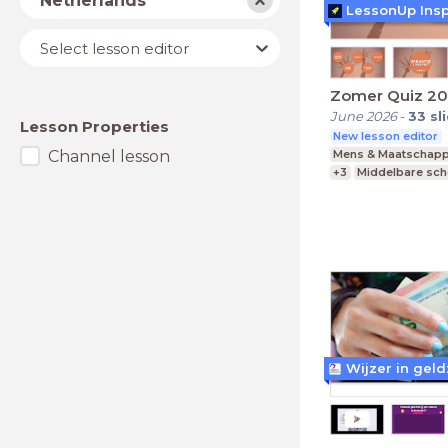
Netherlands
LessonUp Insp
Lesson
Select lesson editor
editor
Zomer Quiz 2
June 2026
-
33
sl
Lesson Properties
New lesson editor
Channel lesson
Mens & Maatschapp
+3
Middelbare sch
vmbo, mavo, havo,
Wijzer in gel