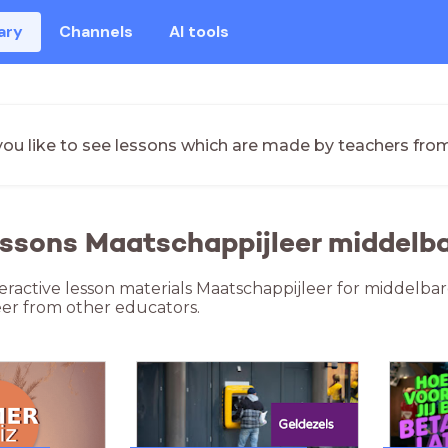
ary
Channels
AI tools
ou like to see lessons which are made by teachers fro
essons Maatschappijleer middelb
teractive lesson materials Maatschappijleer for middelbar
er from other educators.