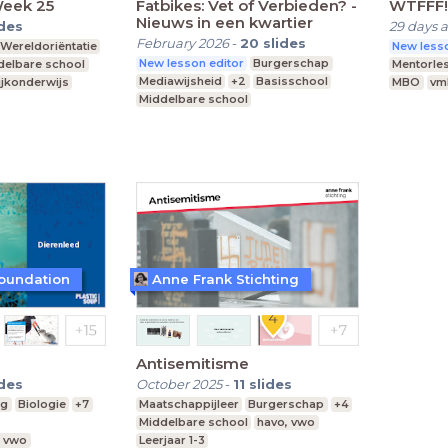
Week 25
Fatbikes: Vet of Verbieden? -
WTFFF!
Nieuws in een kwartier
ides
29 days 
February 2026
-
20
slides
Wereldoriëntatie
New lesso
New lesson editor
Burgerschap
delbare school
Mentorle
Mediawijsheid
+2
Basisschool
ijkonderwijs
MBO
vm
Middelbare school
vmbo, mavo, havo, vwo
Foundation
Anne Frank Stichting
Antisemitisme
ides
October 2025
-
11
slides
ng
Biologie
+7
Maatschappijleer
Burgerschap
+4
Middelbare school
havo, vwo
, vwo
Leerjaar 1-3