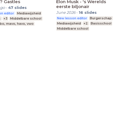
? Gastles
Elon Musk - 's Werelds
eerste biljonair
ago
-
47
slides
June 2026
-
16
slides
n editor
Mediawijsheid
New lesson editor
Burgerschap
s
+3
Middelbare school
Mediawijsheid
+2
Basisschool
bo, mavo, havo, vwo
Middelbare school
vmbo, mavo, havo, vwo