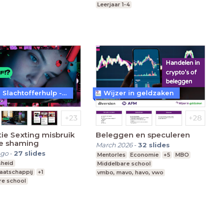
Leerjaar 1-4
Fonds Slachtofferhulp - WTFFF!?
Wijzer in geldzaken
ie Sexting misbruik
Beleggen en speculeren
ne shaming
March 2026
-
32
slides
ago
-
27
slides
Mentorles
Economie
+5
MBO
sheid
Middelbare school
aatschappij
+1
vmbo, mavo, havo, vwo
re school
vo, havo, vwo
Leerjaar 1-6