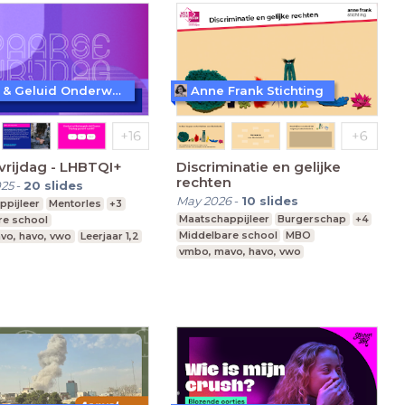
Beeld & Geluid Onderwijs
Anne Frank Stichting
vrijdag - LHBTQI+
Discriminatie en gelijke
rechten
025
-
20
slides
May 2026
-
10
slides
ppijleer
Mentorles
+3
Maatschappijleer
Burgerschap
+4
re school
Middelbare school
MBO
vo, havo, vwo
Leerjaar 1,2
vmbo, mavo, havo, vwo