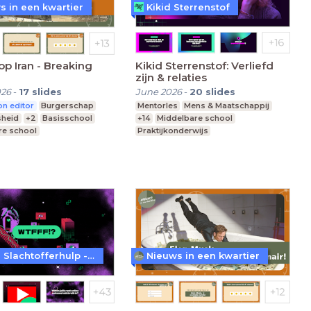
s in een kwartier
Kikid Sterrenstof
op Iran - Breaking
Kikid Sterrenstof: Verliefd
zijn & relaties
026
-
17
slides
June 2026
-
20
slides
n editor
Burgerschap
Mentorles
Mens & Maatschappij
sheid
+2
Basisschool
+14
Middelbare school
re school
Praktijkonderwijs
nderwijs
Speciaal Onderwijs
Fonds Slachtofferhulp - WTFFF!?
Nieuws in een kwartier