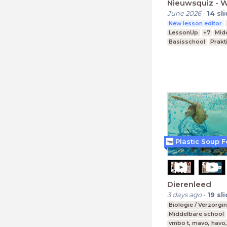
Nieuwsquiz - 
June 2026
-
14
sl
New lesson editor
LessonUp
+7
Mid
Basisschool
Prakt
Plastic Soup 
Dierenleed
3 days ago
-
19
sl
Biologie / Verzorgi
Middelbare school
vmbo t, mavo, havo