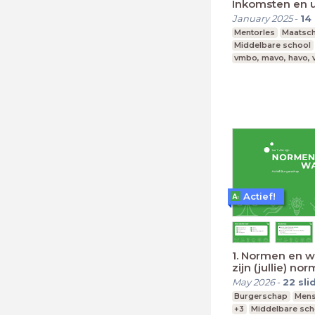
Inkomsten en 
January 2025
-
14
Mentorles
Maatsch
Middelbare school
vmbo, mavo, havo,
Actief!
1. Normen en w
zijn (jullie) no
waarden?
May 2026
-
22
sli
Burgerschap
Mens
+3
Middelbare sch