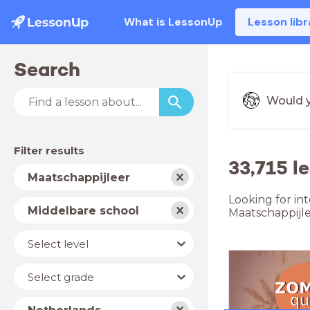
What is LessonUp
Lesson libr
Search
Would y
Filter results
33,715 l
Subject
Maatschappijleer
Looking for in
School
Middelbare school
Maatschappijle
type
Level
Select level
Year
Select grade
Country