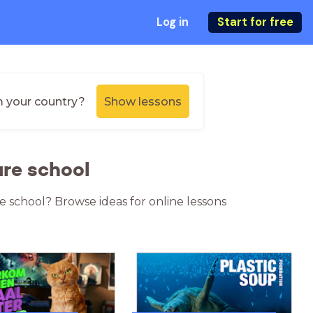
Log in
Start for free
m your country?
Show lessons
are school
e school? Browse ideas for online lessons