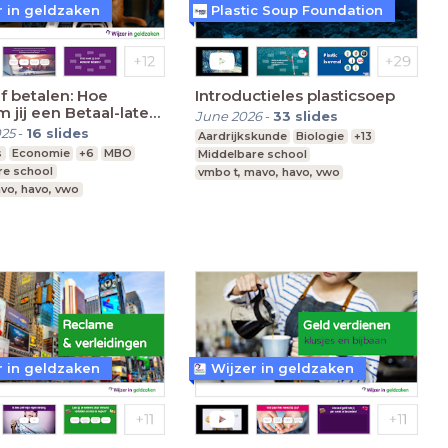
r in geldzaken
Plastic Soup Foundation
f betalen: Hoe
Introductieles plasticsoep
 jij een Betaal-later-
June 2026
-
33
slides
025
-
16
slides
Aardrijkskunde
Biologie
+13
s
Economie
+6
MBO
Middelbare school
re school
vmbo t, mavo, havo, vwo
vo, havo, vwo
Leerjaar 1-3
r in geldzaken
Wijzer in geldzaken