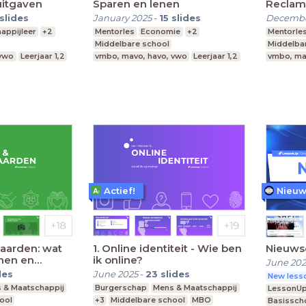
uitgaven
Sparen en lenen
Reclam
slides
January 2025
-
15
slides
Decembe
appijleer
+2
Mentorles
Economie
+2
Mentorle
Middelbare school
Middelba
 vwo
Leerjaar 1,2
vmbo, mavo, havo, vwo
Leerjaar 1,2
vmbo, ma
Actief!
Nieuw
aarden: wat
1. Online identiteit - Wie ben
Nieuws
rmen en
ik online?
June 20
des
June 2025
-
23
slides
New lesso
 & Maatschappij
Burgerschap
Mens & Maatschappij
LessonU
ool
+3
Middelbare school
MBO
Basissch