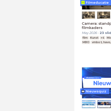
Filmeducatie
Camera: stand
filmkaders
May 2026
-
23
sli
film
Kunst
+4
Mi
MBO
vmbo t, havo
Nieuwsquiz