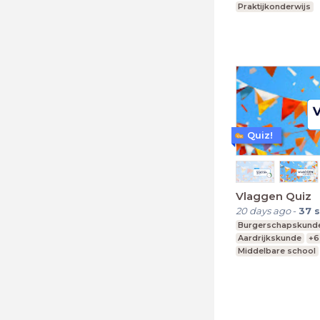
Praktijkonderwijs
Voortgezet speciaa
Quiz!
Vlaggen Quiz
20 days ago
-
37
s
Burgerschapskund
Aardrijkskunde
+6
Middelbare school
Praktijkonderwijs