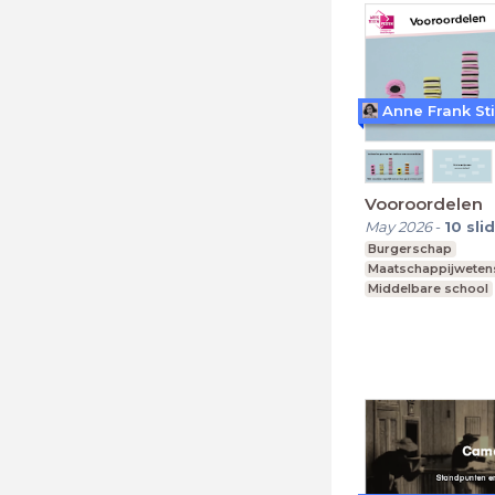
Anne Frank St
Vooroordelen
May 2026
-
10
sli
Burgerschap
Maatschappijwete
Middelbare school
vmbo, mavo, havo,