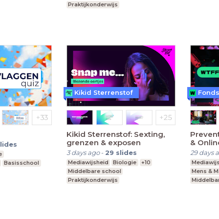
Praktijkonderwijs
l onderwijs
Kikid Sterrenstof
Kikid Sterrenstof: Sexting,
Prevent
grenzen & exposen
& Onli
lides
3 days ago
-
29
slides
29 days 
e
Mediawijsheid
Biologie
+10
Mediawij
Basisschool
Middelbare school
Mens & M
Praktijkonderwijs
Middelba
Speciaal Onderwijs
vmbo, ma