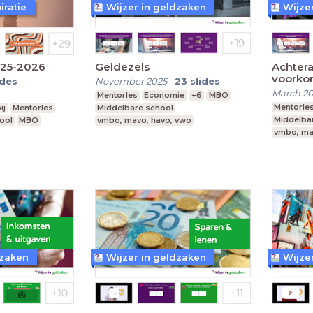
iratie
Wijzer in geldzaken
Wijze
025-2026
Geldezels
Achtera
voorkom
ides
November 2025
-
23
slides
kater?
March 2
Mentorles
Economie
+6
MBO
Mentorle
ij
Mentorles
Middelbare school
Middelba
ool
MBO
vmbo, mavo, havo, vwo
vmbo, ma
 vwo
dzaken
Wijzer in geldzaken
Wijze