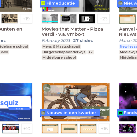
Filmeducatie
Nieuw
punten en
Movies that Matter - Pizza
Aanval 
Verdi - v.a. vmbo-t
Nieuws
des
February 2023
-
27
slides
March 2
ddelbare school
Mens & Maatschappij
New lesso
, vwo
Burgerschapsonderwijs
+2
Mediawij
Middelbare school
Middelba
vmbo t, havo, vwo
Leerjaar 3,4
Praktijko
Nieuws in een kwartier