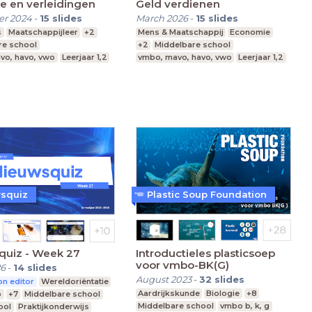
e en verleidingen
Geld verdienen
r 2024
-
15
slides
March 2026
-
15
slides
s
Maatschappijleer
+2
Mens & Maatschappij
Economie
re school
+2
Middelbare school
vo, havo, vwo
Leerjaar 1,2
vmbo, mavo, havo, vwo
Leerjaar 1,2
squiz
Plastic Soup Foundation
quiz - Week 27
Introductieles plasticsoep
voor vmbo-BK(G)
26
-
14
slides
August 2023
-
32
slides
n editor
Wereldoriëntatie
Aardrijkskunde
Biologie
+8
p
+7
Middelbare school
Middelbare school
vmbo b, k, g
ool
Praktijkonderwijs