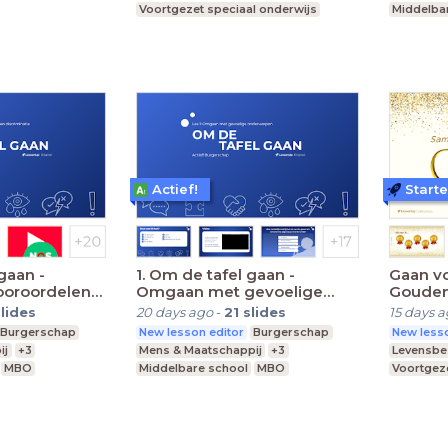
Voortgezet speciaal onderwijs
Middelba
MBO
Middelbare school
Praktijko
Actief!
Start
gaan -
1. Om de tafel gaan -
Gaan vo
ooroordelen
Omgaan met gevoelige
Gouden
e
onderwerpen
VO/(V
slides
20 days ago
-
21
slides
15 days 
Burgerschap
New lesson editor
Burgerschap
New lesso
ij
+3
Mens & Maatschappij
+3
Levensb
MBO
Middelbare school
MBO
Voortgeze
Praktijkonderwijs
MBO
Mi