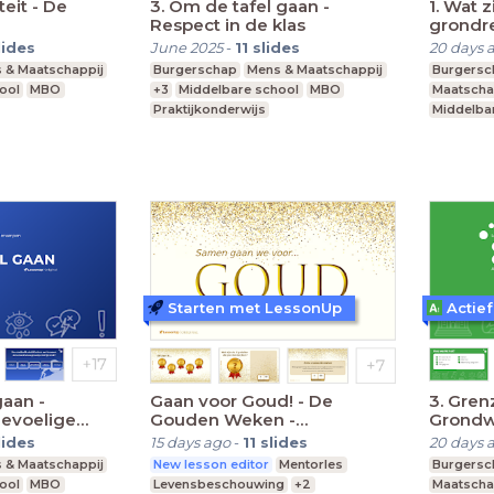
teit - De
3. Om de tafel gaan -
1. Wat 
Respect in de klas
grondr
lides
June 2025
-
11
slides
20 days 
 & Maatschappij
Burgerschap
Mens & Maatschappij
Burgers
ool
MBO
+3
Middelbare school
MBO
Maatscha
Praktijkonderwijs
Middelba
Praktijko
Starten met LessonUp
Actief
gaan -
Gaan voor Goud! - De
3. Gren
evoelige
Gouden Weken -
Grondw
VO/(V)MBO
lides
15 days ago
-
11
slides
20 days 
 & Maatschappij
New lesson editor
Mentorles
Burgers
ool
MBO
Levensbeschouwing
+2
Maatscha