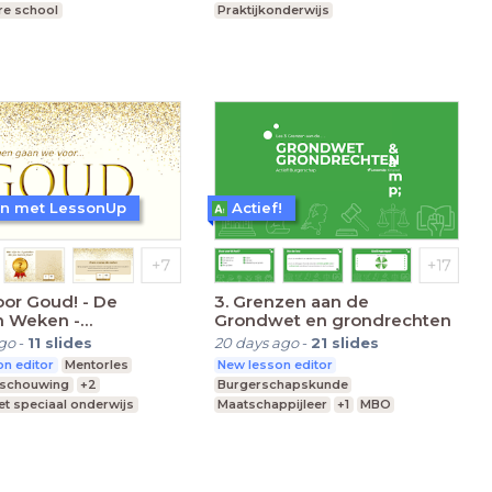
re school
Praktijkonderwijs
nderwijs
Voortgezet speciaal onderwijs
en met LessonUp
Actief!
or Goud! - De
3. Grenzen aan de
 Weken -
Grondwet en grondrechten
)MBO
ago
-
11
slides
20 days ago
-
21
slides
n editor
Mentorles
New lesson editor
eschouwing
+2
Burgerschapskunde
t speciaal onderwijs
Maatschappijleer
+1
MBO
ddelbare school
Middelbare school
Praktijkonderwijs