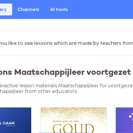
ary
Channels
AI tools
ou like to see lessons which are made by teachers fro
ons Maatschappijleer voortgezet 
teractive lesson materials Maatschappijleer for voortgeze
happijleer from other educators.