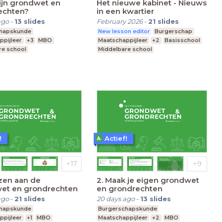
zijn grondwet en
Het nieuwe kabinet - Nieuws
echten?
in een kwartier
ago
-
13
slides
February 2026
-
21
slides
chapskunde
New lesson editor
Burgerschap
ppijleer
+3
MBO
Maatschappijleer
+2
Basisschool
re school
Middelbare school
nderwijs
Speciaal Onderwijs
!
Actief!
zen aan de
2. Maak je eigen grondwet
et en grondrechten
en grondrechten
ago
-
21
slides
20 days ago
-
13
slides
chapskunde
Burgerschapskunde
ppijleer
+1
MBO
Maatschappijleer
+2
MBO