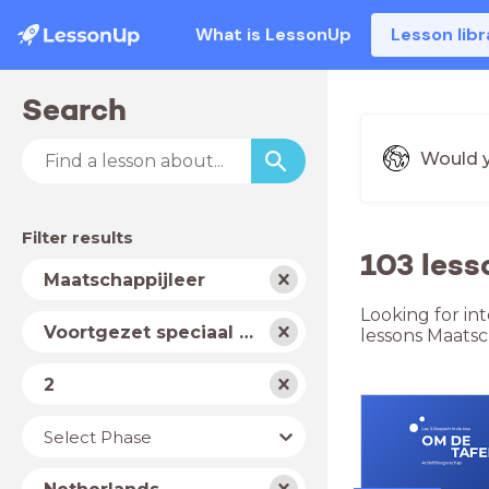
What is LessonUp
Lesson libr
Search
Would y
Filter results
103 less
Subject
Maatschappijleer
Looking for in
School
Voortgezet speciaal onderwijs
lessons Maatsc
type
Level
2
Year
Select Phase
Country