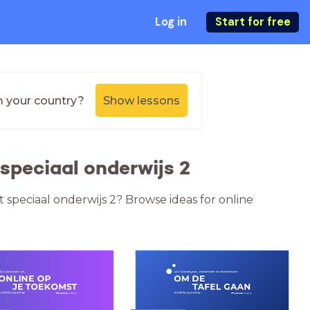
Log in
Start for free
m your country?
Show lessons
speciaal onderwijs 2
t speciaal onderwijs 2? Browse ideas for online