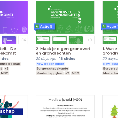
Actief!
Actief
teit - De
2. Maak je eigen grondwet
1. Wat 
toekomst
en grondrechten
grondr
lides
20 days ago
-
13
slides
20 days 
Burgerschap
New lesson editor
New lesso
ij
+3
Burgerschapskunde
Burgers
MBO
Maatschappijleer
+2
MBO
Maatscha
Praktijkonderwijs
Middelba
Voortgezet speciaal onderwijs
Praktijko