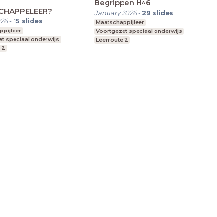
Begrippen H^6
CHAPPELEER?
January 2026
-
29
slides
026
-
15
slides
Maatschappijleer
ppijleer
Voortgezet speciaal onderwijs
t speciaal onderwijs
Leerroute 2
 2