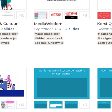
 & Cultuur
MediaWisdom
Kerst Q
19
slides
September 2024
-
15
slides
Decembe
schappijleer
Maatschappijleer
Maatscha
l onderwijs
Middelbare school
Voortgeze
vmbo
Speciaal Onderwijs
Leerroute
Voortgezet speciaal onderwijs
Praktijkonderwijs