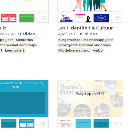
uiz
Les 1 Identiteit & Cultuur
r 2024
-
31
slides
April 2026
-
19
slides
ppijleer
Mentorles
Burgerschap
Maatschappijleer
t speciaal onderwijs
Voortgezet speciaal onderwijs
 1
Leerroute 2
Middelbare school
vmbo