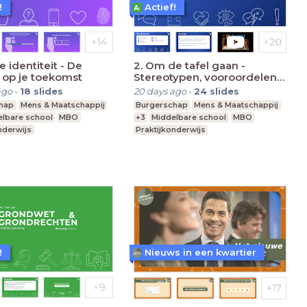
!
Actief!
e identiteit - De
2. Om de tafel gaan -
 op je toekomst
Stereotypen, vooroordelen
en discriminatie
ago
-
18
slides
20 days ago
-
24
slides
hap
Mens & Maatschappij
Burgerschap
Mens & Maatschappij
lbare school
MBO
+3
Middelbare school
MBO
nderwijs
Praktijkonderwijs
!
Nieuws in een kwartier