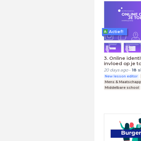
Actief!
3. Online identi
invloed op je 
20 days ago
-
18
s
New lesson editor
Mens & Maatschapp
Middelbare school
Praktijkonderwijs