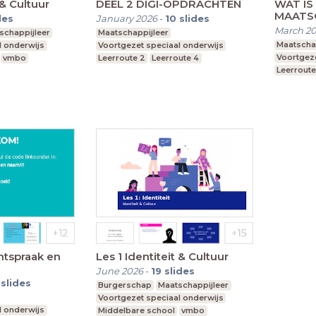
 & Cultuur
DEEL 2 DIGI-OPDRACHTEN
WAT IS
MAATS
des
January 2026
-
10
slides
March 2
schappijleer
Maatschappijleer
Maatscha
l onderwijs
Voortgezet speciaal onderwijs
Voortgeze
vmbo
Leerroute 2
Leerroute 4
Leerroute
htspraak en
Les 1 Identiteit & Cultuur
June 2026
-
19
slides
slides
Burgerschap
Maatschappijleer
Voortgezet speciaal onderwijs
l onderwijs
Middelbare school
vmbo