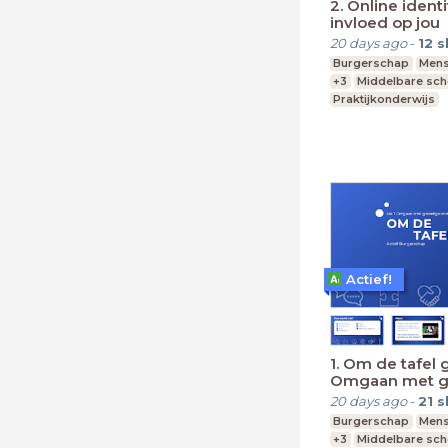
2. Online identi
invloed op jou
20 days ago
-
12
s
Burgerschap
Mens
+3
Middelbare sch
Praktijkonderwijs
Actief!
1. Om de tafel 
Omgaan met g
onderwerpen
20 days ago
-
21
s
Burgerschap
Mens
+3
Middelbare sch