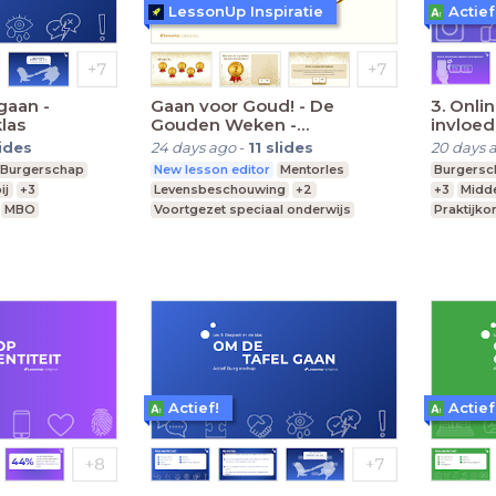
LessonUp Inspiratie
Actief
gaan -
Gaan voor Goud! - De
3. Onlin
las
Gouden Weken -
invloed
VO/(V)MBO
lides
24 days ago
-
11
slides
20 days 
Burgerschap
New lesson editor
Mentorles
Burgersc
ij
+3
Levensbeschouwing
+2
+3
Midde
MBO
Voortgezet speciaal onderwijs
Praktijko
MBO
Middelbare school
Actief!
Actief