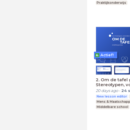
Praktijkonderwijs
Actief!
2. Om de tafel 
Stereotypen, v
en discriminati
20 days ago
-
24
New lesson editor
Mens & Maatschapp
Middelbare school
Praktijkonderwijs