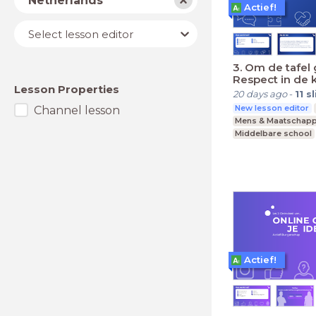
Netherlands
Actief!
Lesson
Select lesson editor
editor
3. Om de tafel 
Respect in de k
Lesson Properties
20 days ago
-
11
s
New lesson editor
Channel lesson
Mens & Maatschapp
Middelbare school
Praktijkonderwijs
Actief!