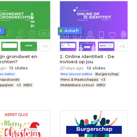
!
Actief!
zijn grondwet en
2. Online identiteit - De
echten?
invloed op jou
ago
-
13
slides
20 days ago
-
12
slides
n editor
New lesson editor
Burgerschap
chapskunde
Mens & Maatschappij
+3
ppijleer
+3
MBO
Middelbare school
MBO
re school
Praktijkonderwijs
nderwijs