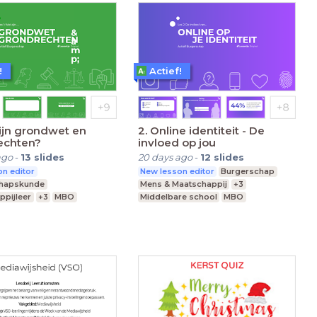
!
Actief!
zijn grondwet en
2. Online identiteit - De
echten?
invloed op jou
ago
-
13
slides
20 days ago
-
12
slides
n editor
New lesson editor
Burgerschap
chapskunde
Mens & Maatschappij
+3
ppijleer
+3
MBO
Middelbare school
MBO
re school
Praktijkonderwijs
nderwijs