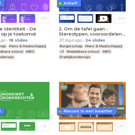
!
Actief!
e identiteit - De
2. Om de tafel gaan -
 op je toekomst
Stereotypen, vooroordelen
en discriminatie
ago
-
18
slides
20 days ago
-
24
slides
hap
Mens & Maatschappij
Burgerschap
Mens & Maatschappij
lbare school
MBO
+3
Middelbare school
MBO
nderwijs
Praktijkonderwijs
!
Nieuws in een kwartier