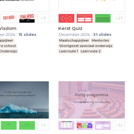
Wisdom
Kerst Quiz
er 2024
-
15
slides
December 2024
-
31
slides
ppijleer
Maatschappijleer
Mentorles
re school
Voortgezet speciaal onderwijs
 Onderwijs
Leerroute 1
Leerroute 2
t speciaal onderwijs
nderwijs