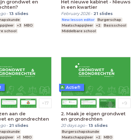
zijn grondwet en
Het nieuwe kabinet - Nieuws
echten?
in een kwartier
ago
-
13
slides
February 2026
-
21
slides
chapskunde
New lesson editor
Burgerschap
ppijleer
+3
MBO
Maatschappijleer
+2
Basisschool
re school
Middelbare school
nderwijs
Speciaal Onderwijs
!
Actief!
zen aan de
2. Maak je eigen grondwet
et en grondrechten
en grondrechten
ago
-
21
slides
20 days ago
-
13
slides
chapskunde
Burgerschapskunde
ppijleer
+1
MBO
Maatschappijleer
+2
MBO