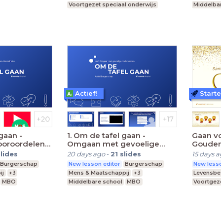
Voortgezet speciaal onderwijs
Middelba
MBO
Middelbare school
Praktijko
Actief!
Start
gaan -
1. Om de tafel gaan -
Gaan vo
ooroordelen
Omgaan met gevoelige
Gouden
e
onderwerpen
VO/(V
slides
20 days ago
-
21
slides
15 days 
Burgerschap
New lesson editor
Burgerschap
New lesso
ij
+3
Mens & Maatschappij
+3
Levensb
MBO
Middelbare school
MBO
Voortgeze
Praktijkonderwijs
MBO
Mi