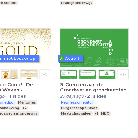
re school
Praktijkonderwijs
nderwijs
Voortgezet speciaal onderwijs
en met LessonUp
Actief!
or Goud! - De
3. Grenzen aan de
 Weken -
Grondwet en grondrechten
)MBO
ago
-
11
slides
20 days ago
-
21
slides
n editor
Mentorles
New lesson editor
eschouwing
+2
Burgerschapskunde
t speciaal onderwijs
Maatschappijleer
+1
MBO
ddelbare school
Middelbare school
Praktijkonderwijs