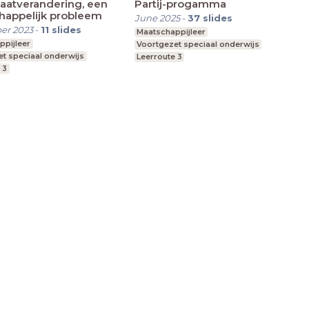
maatverandering, een
Partij-progamma
happelijk probleem
June 2025
-
37
slides
er 2023
-
11
slides
Maatschappijleer
ppijleer
Voortgezet speciaal onderwijs
t speciaal onderwijs
Leerroute 3
 3