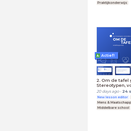
Praktijkonderwijs
Actief!
2. Om de tafel 
Stereotypen, v
en discriminati
20 days ago
-
24
New lesson editor
Mens & Maatschapp
Middelbare school
Praktijkonderwijs