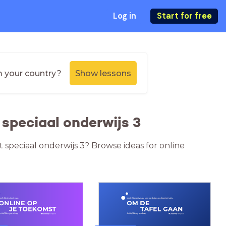
Log in
Start for free
m your country?
Show lessons
speciaal onderwijs 3
t speciaal onderwijs 3? Browse ideas for online