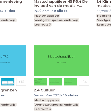
 samenleving
Maatschappijleer H5 P5.4 De
1.4 Kli
invloed van de media +
maatsc
beeldvorming
22
slides
April 2021
-
49
slides
Septemb
Maatschappijleer
Maatscha
l onderwijs
Voortgezet speciaal onderwijs
Voortgeze
Leerroute 3
Leerroute
r grenzen
2.4 Cultuur
des
September 2023
-
18
slides
Maatschappijleer
l onderwijs
Voortgezet speciaal onderwijs
Leerroute 3