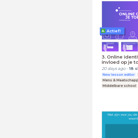
Actief!
3. Online identi
invloed op je 
20 days ago
-
18
s
New lesson editor
Mens & Maatschapp
Middelbare school
Praktijkonderwijs