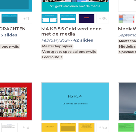
OPDRACHTEN
MA KB 5.5 Geld verdienen
Media
met de media
15
slides
Septemb
February 2024
-
42
slides
Maatscha
Maatschappijleer
l onderwijs
Middelba
Voortgezet speciaal onderwijs
Speciaal
Leerroute 3
Voortgeze
Praktijko