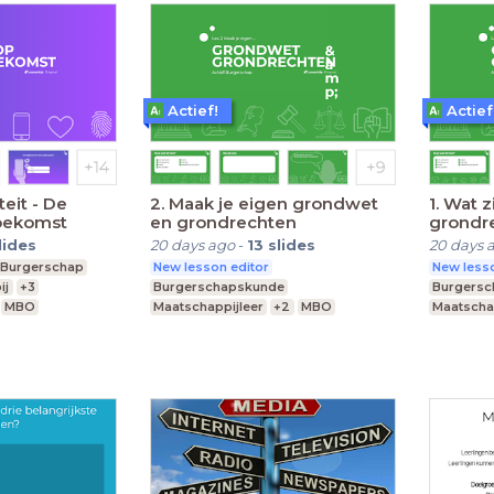
Actief!
Actief
teit - De
2. Maak je eigen grondwet
1. Wat 
toekomst
en grondrechten
grondr
lides
20 days ago
-
13
slides
20 days 
Burgerschap
New lesson editor
New lesso
ij
+3
Burgerschapskunde
Burgers
MBO
Maatschappijleer
+2
MBO
Maatscha
Praktijkonderwijs
Middelba
Voortgezet speciaal onderwijs
Praktijko