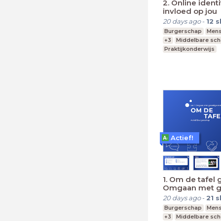
2. Online identi
invloed op jou
20 days ago
-
12
s
Burgerschap
Mens
+3
Middelbare sch
Praktijkonderwijs
Actief!
1. Om de tafel 
Omgaan met g
onderwerpen
20 days ago
-
21
s
Burgerschap
Mens
+3
Middelbare sch