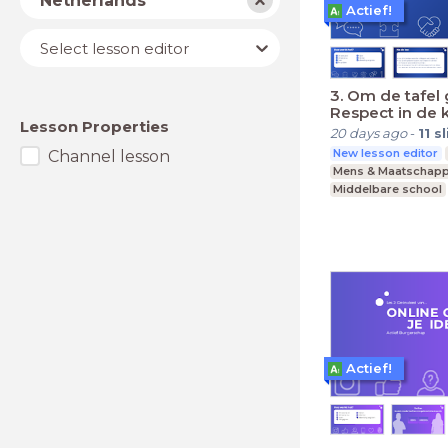
Netherlands
Actief!
Lesson
Select lesson editor
editor
3. Om de tafel 
Respect in de k
Lesson Properties
20 days ago
-
11
s
New lesson editor
Channel lesson
Mens & Maatschapp
Middelbare school
Praktijkonderwijs
Actief!