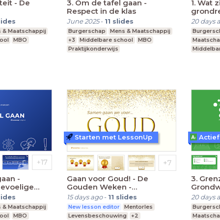
teit - De
3. Om de tafel gaan -
1. Wat 
Respect in de klas
grondr
lides
June 2025
-
11
slides
20 days 
 & Maatschappij
Burgerschap
Mens & Maatschappij
Burgers
ool
MBO
+3
Middelbare school
MBO
Maatscha
Praktijkonderwijs
Middelba
Praktijko
Starten met LessonUp
Actief
gaan -
Gaan voor Goud! - De
3. Gren
evoelige
Gouden Weken -
Grondw
VO/(V)MBO
lides
15 days ago
-
11
slides
20 days 
 & Maatschappij
New lesson editor
Mentorles
Burgers
ool
MBO
Levensbeschouwing
+2
Maatscha