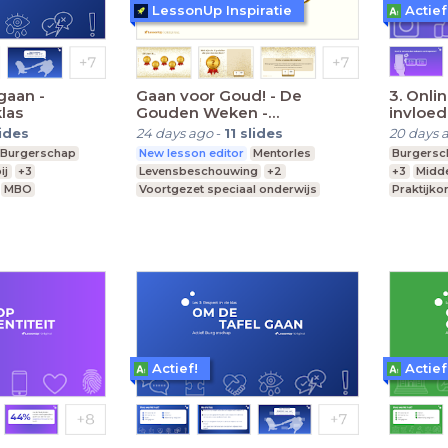
LessonUp Inspiratie
Actief
gaan -
Gaan voor Goud! - De
3. Onlin
las
Gouden Weken -
invloed
VO/(V)MBO
lides
24 days ago
-
11
slides
20 days 
Burgerschap
New lesson editor
Mentorles
Burgersc
ij
+3
Levensbeschouwing
+2
+3
Midde
MBO
Voortgezet speciaal onderwijs
Praktijko
MBO
Middelbare school
Actief!
Actief