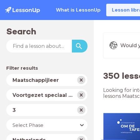
What is LessonUp
Lesson libr
Search
Would y
Filter results
350 less
Subject
Maatschappijleer
Looking for in
School
Voortgezet speciaal onderwijs
lessons Maatsc
type
Level
3
Year
Select Phase
Country