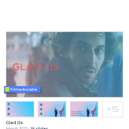
Filmeducatie
Glad IJs
March 2022
-
19
slides