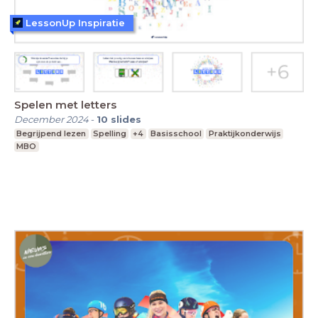
LessonUp Inspiratie
Spelen met letters
December 2024
-
10
slides
Begrijpend lezen
Spelling
+4
Basisschool
Praktijkonderwijs
MBO