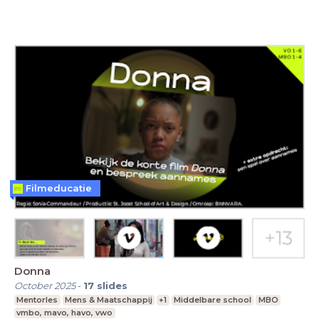
Filmeducatie
Donna
October 2025
-
17
slides
Mentorles
Mens & Maatschappij
+1
Middelbare school
MBO
vmbo, mavo, havo, vwo