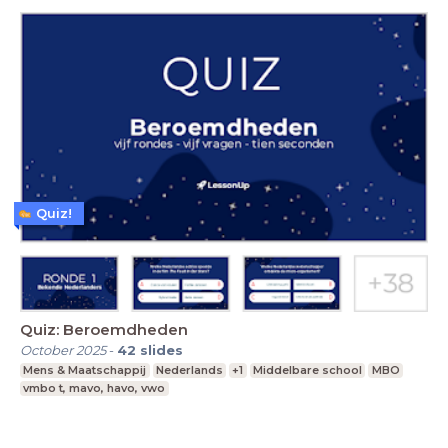
Quiz!
Quiz: Beroemdheden
October 2025
-
42
slides
Mens & Maatschappij
Nederlands
+1
Middelbare school
MBO
vmbo t, mavo, havo, vwo