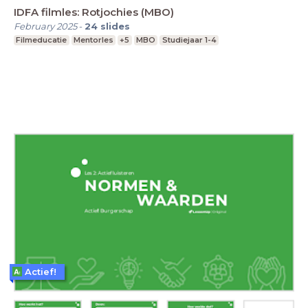
IDFA filmles: Rotjochies (MBO)
February 2025
-
24
slides
Filmeducatie
Mentorles
+5
MBO
Studiejaar 1-4
Actief!