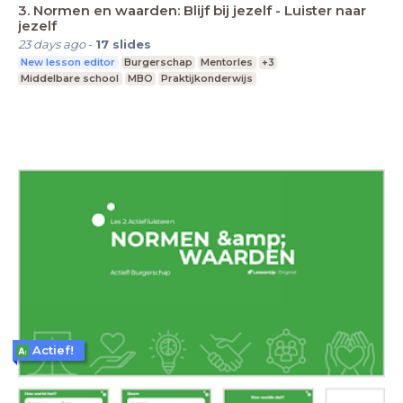
3. Normen en waarden: Blijf bij jezelf - Luister naar
jezelf
23 days ago
-
17
slides
New lesson editor
Burgerschap
Mentorles
+3
Middelbare school
MBO
Praktijkonderwijs
Actief!