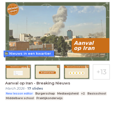
Nieuws in een kwartier
Aanval op Iran - Breaking Nieuws
March 2026
-
17
slides
New lesson editor
Burgerschap
Mediawijsheid
+2
Basisschool
Middelbare school
Praktijkonderwijs