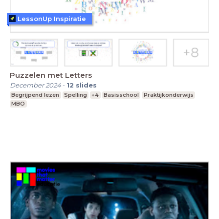
LessonUp Inspiratie
Puzzelen met Letters
December 2024
-
12
slides
Begrijpend lezen
Spelling
+4
Basisschool
Praktijkonderwijs
MBO