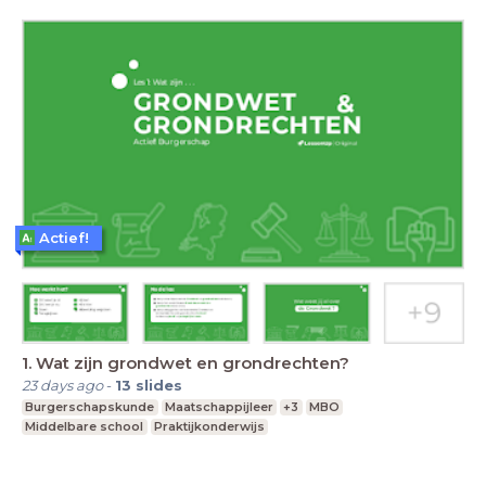
Actief!
1. Wat zijn grondwet en grondrechten?
23 days ago
-
13
slides
Burgerschapskunde
Maatschappijleer
+3
MBO
Middelbare school
Praktijkonderwijs