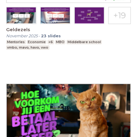
Geldezels
November 2025
-
23
slides
Mentorles
Economie
+6
MBO
Middelbare school
vmbo, mavo, havo, vwo