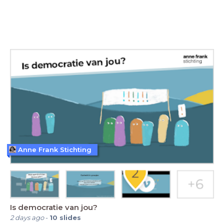
Anne Frank Stichting
Is democratie van jou?
2 days ago
-
10
slides