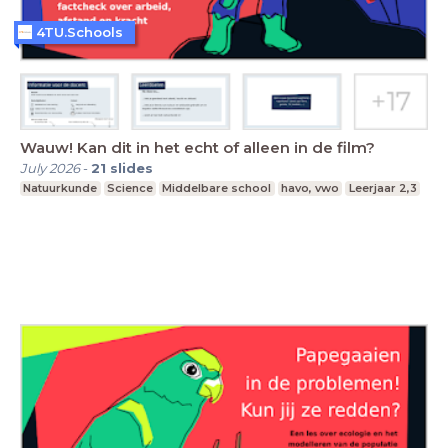
4TU.Schools
Wauw! Kan dit in het echt of alleen in de film?
July 2026
-
21
slides
Natuurkunde
Science
Middelbare school
havo, vwo
Leerjaar 2,3