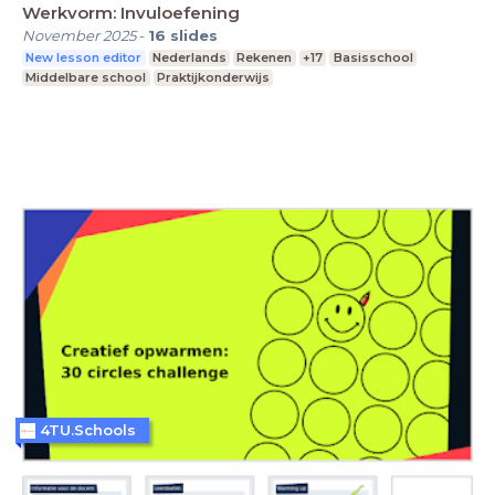
Werkvorm: Invuloefening
November 2025
-
16
slides
New lesson editor
Nederlands
Rekenen
+17
Basisschool
Middelbare school
Praktijkonderwijs
4TU.Schools