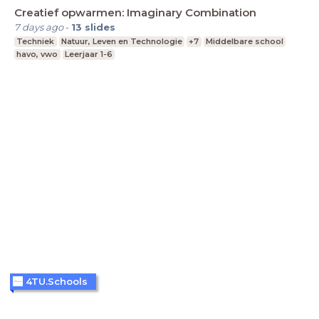
Creatief opwarmen: Imaginary Combination
7 days ago
-
13
slides
Techniek
Natuur, Leven en Technologie
+7
Middelbare school
havo, vwo
Leerjaar 1-6
4TU.Schools