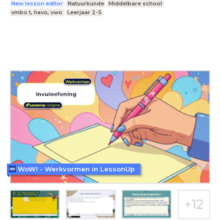
New lesson editor
Natuurkunde
Middelbare school
vmbo t, havo, vwo
Leerjaar 2-5
WoW! - Werkvormen in LessonUp