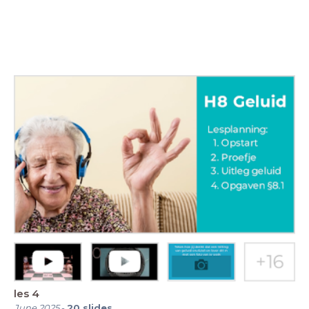
les 4
June 2025
-
20
slides