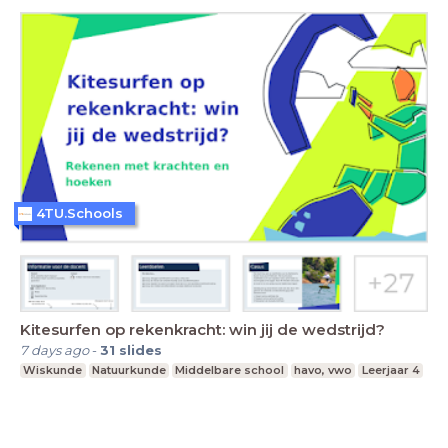
4TU.Schools
Kitesurfen op rekenkracht: win jij de wedstrijd?
7 days ago
-
31
slides
Wiskunde
Natuurkunde
Middelbare school
havo, vwo
Leerjaar 4