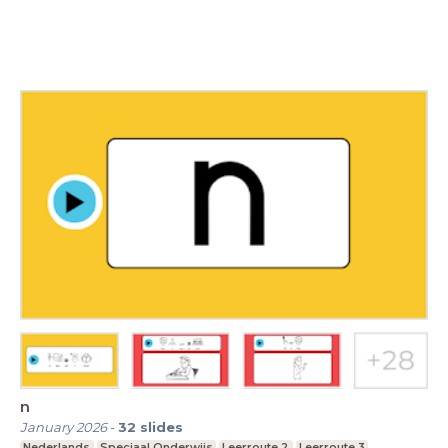
n
January 2026
-
32
slides
Nederlands
Speciaal Onderwijs
Leerroute 2
Leerroute 3