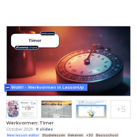
WoW! - Werkvormen in LessonUp
Werkvormen: Timer
October 2025
-
9
slides
New lesson editor
Studielessen
Rekenen
+30
Basisschool