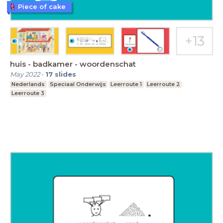
Piece of cake
huis - badkamer - woordenschat
May 2022
-
17
slides
Nederlands
Speciaal Onderwijs
Leerroute 1
Leerroute 2
Leerroute 3