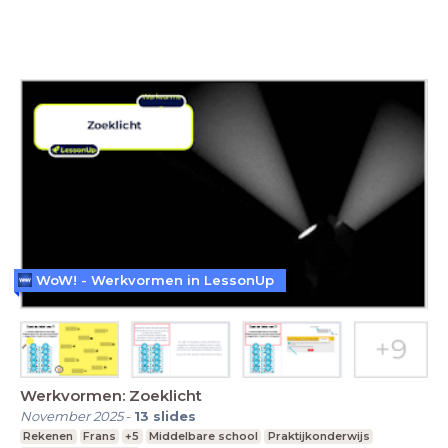
WoW! - Werkvormen in LessonUp
Werkvormen: Zoeklicht
November 2025
-
13
slides
Rekenen
Frans
+5
Middelbare school
Praktijkonderwijs