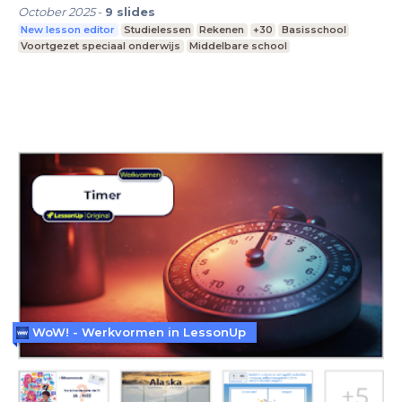
October 2025
-
9
slides
New lesson editor
Studielessen
Rekenen
+30
Basisschool
Voortgezet speciaal onderwijs
Middelbare school
WoW! - Werkvormen in LessonUp