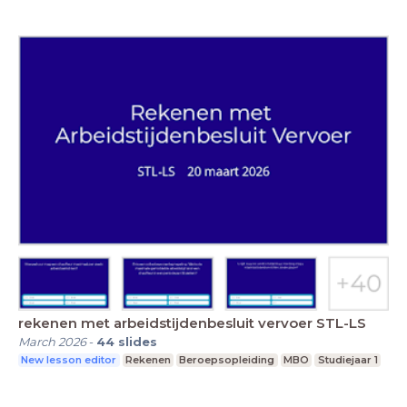
rekenen met arbeidstijdenbesluit vervoer STL-LS
March 2026
-
44
slides
New lesson editor
Rekenen
Beroepsopleiding
MBO
Studiejaar 1