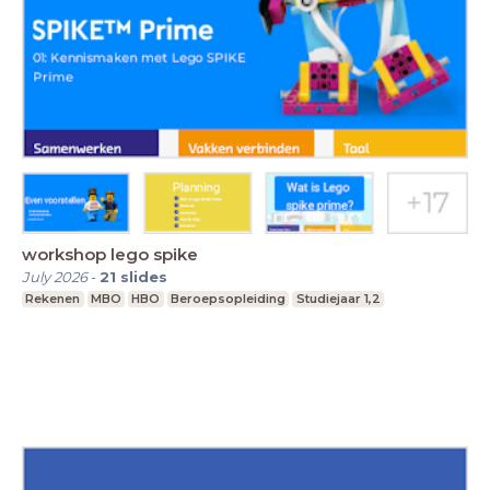
workshop lego spike
July 2026
-
21
slides
Rekenen
MBO
HBO
Beroepsopleiding
Studiejaar 1,2