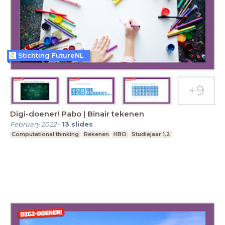
Stichting FutureNL
Digi-doener! Pabo | Binair tekenen
February 2022
-
13
slides
Computational thinking
Rekenen
HBO
Studiejaar 1,2