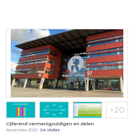
Cijferend vermenigvuldigen en delen
November 2023
-
24
slides