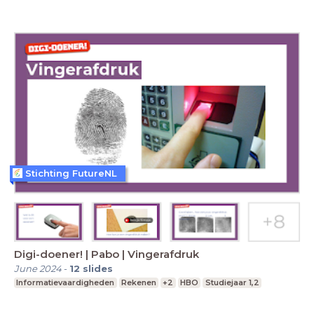
Stichting FutureNL
Digi-doener! | Pabo | Vingerafdruk
June 2024
-
12
slides
Informatievaardigheden
Rekenen
+2
HBO
Studiejaar 1,2