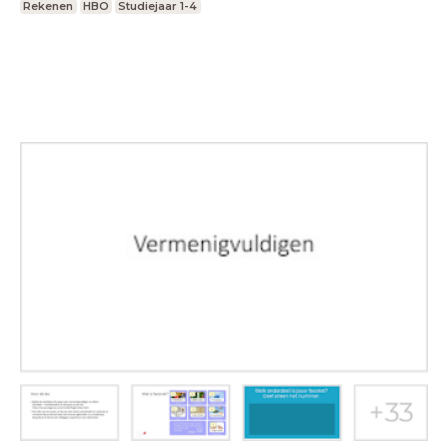
Rekenen
HBO
Studiejaar 1-4