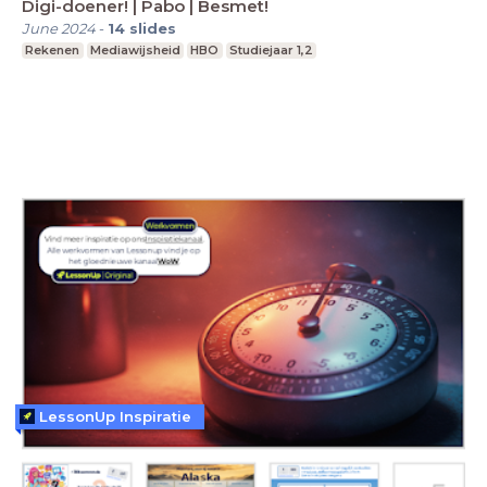
Digi-doener! | Pabo | Besmet!
June 2024
-
14
slides
Rekenen
Mediawijsheid
HBO
Studiejaar 1,2
LessonUp Inspiratie