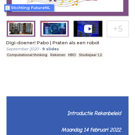
Stichting FutureNL
Digi-doener! Pabo | Praten als een robot
September 2020
-
9
slides
Computational thinking
Rekenen
HBO
Studiejaar 1,2