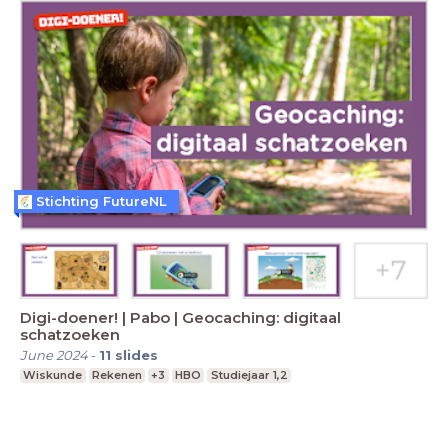
Stichting FutureNL
Digi-doener! | Pabo | Geocaching: digitaal
schatzoeken
June 2024
-
11
slides
Wiskunde
Rekenen
+3
HBO
Studiejaar 1,2