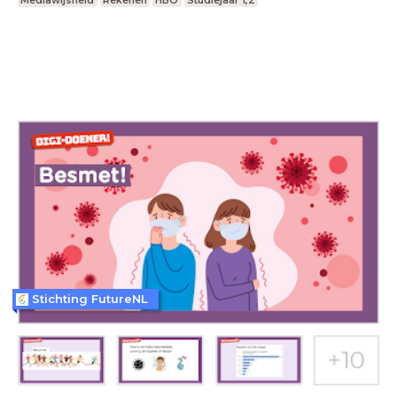
Mediawijsheid
Rekenen
HBO
Studiejaar 1,2
Stichting FutureNL