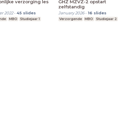
nlijke verzorging les
GHZ MZVZ-2 opstart
zelfstandig
r 2022
-
45
slides
January 2026
-
16
slides
nde
MBO
Studiejaar 1
Verzorgende
MBO
Studiejaar 2