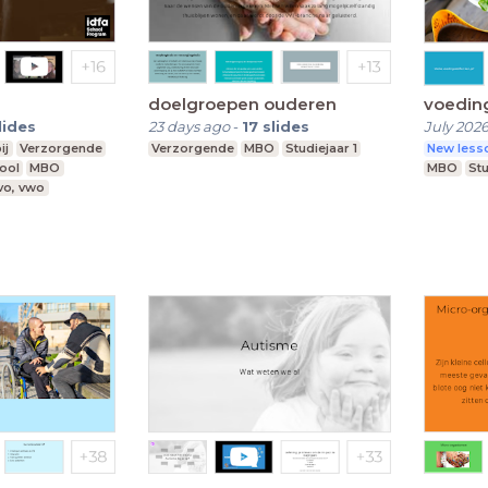
doelgroepen ouderen
voeding
lides
23 days ago
-
17
slides
July 202
ij
Verzorgende
Verzorgende
MBO
Studiejaar 1
New lesso
ool
MBO
MBO
Stu
vo, vwo