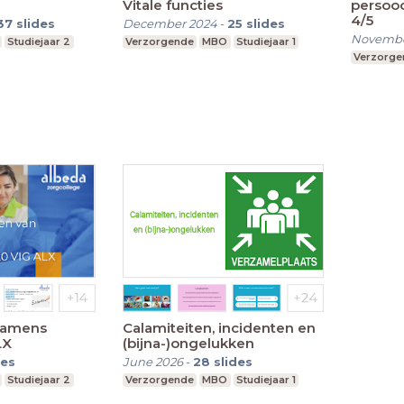
Vitale functies
persooo
4/5
37
slides
December 2024
-
25
slides
Novembe
Studiejaar 2
Verzorgende
MBO
Studiejaar 1
Verzorge
examens
Calamiteiten, incidenten en
LX
(bijna-)ongelukken
des
June 2026
-
28
slides
Studiejaar 2
Verzorgende
MBO
Studiejaar 1