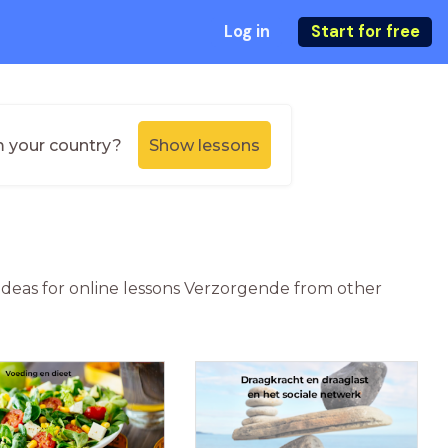
Log in
Start for free
m your country?
Show lessons
ideas for online lessons Verzorgende from other