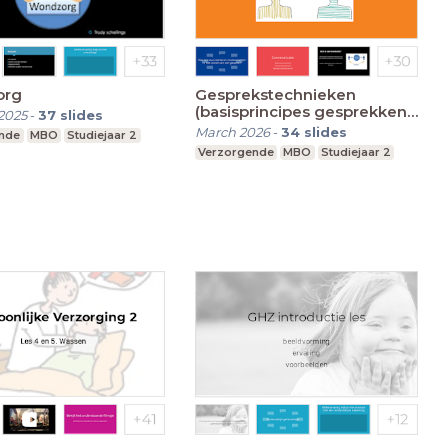
org
Gesprekstechnieken
(basisprincipes gesprekken
2025
-
37
slides
voeren)
March 2026
-
34
slides
nde
MBO
Studiejaar 2
Verzorgende
MBO
Studiejaar 2