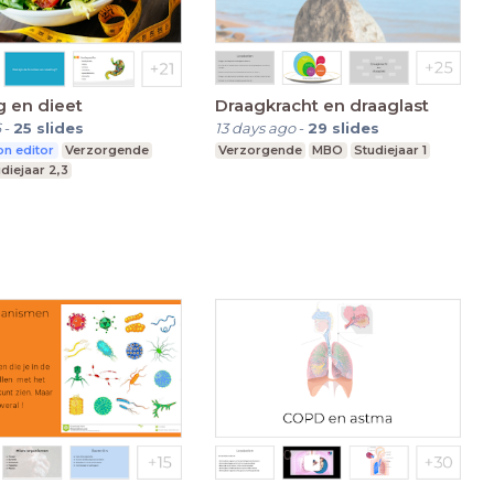
 en dieet
Draagkracht en draaglast
6
-
25
slides
13 days ago
-
29
slides
n editor
Verzorgende
Verzorgende
MBO
Studiejaar 1
diejaar 2,3