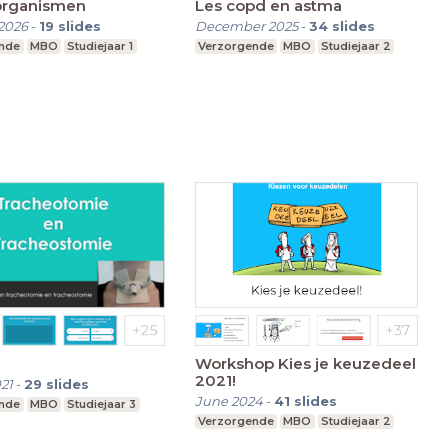
organismen
Les copd en astma
2026
-
19
slides
December 2025
-
34
slides
nde
MBO
Studiejaar 1
Verzorgende
MBO
Studiejaar 2
Workshop Kies je keuzedeel
2021!
21
-
29
slides
June 2024
-
41
slides
nde
MBO
Studiejaar 3
Verzorgende
MBO
Studiejaar 2