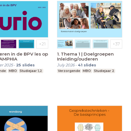
ren in de BPV les op
1. Thema 1 | Doelgroepen
 AMPHIA
Inleiding/ouderen
r 2025
-
25
slides
July 2026
-
41
slides
nde
MBO
Studiejaar 1,2
Verzorgende
MBO
Studiejaar 2