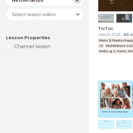
Netherlands
Lesson
Select lesson editor
editor
TicToc
March 2025
-
20
s
Lesson Properties
Mens & Maatschapp
Channel lesson
+5
Middelbare sch
vmbo g, t, mavo, ha