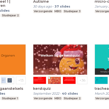
el 1 |
Autisme
micro-
ren
30 days ago
-
37
slides
January 
slides
Verzorgende
MBO
Studiejaar 3
Verzorge
Studiejaar 2
gaanstelsels
kerstquiz
trachea
ides
September 2022
-
40
slides
March 20
Studiejaar 1
Verzorgende
MBO
Studiejaar 2
Verzorge