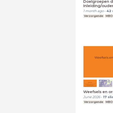
Doelgroepen de
Inleiding/oude
1 month ago
-
42
Verzorgende
MBO
Weefsels en or
June 2026
-
17
sl
Verzorgende
MBO