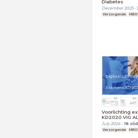
Diabetes
December 2025
-
Verzorgende
MBO
Voorlichting 
KD2020 VIG A
July 2024
-
18
sli
Verzorgende
MBO