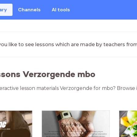
ary
Channels
AI tools
ou like to see lessons which are made by teachers fro
essons Verzorgende mbo
teractive lesson materials Verzorgende for mbo? Browse 