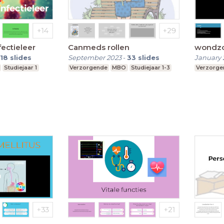
fectieleer
Canmeds rollen
wondz
18
slides
September 2023
-
33
slides
January 
Studiejaar 1
Verzorgende
MBO
Studiejaar 1-3
Verzorge