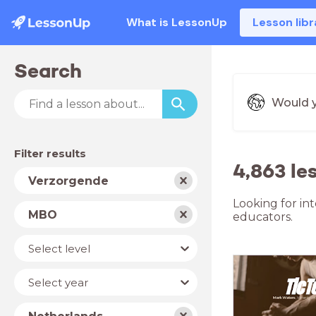
What is LessonUp
Lesson libr
Search
Would y
Filter results
4,863 l
Subject
Verzorgende
Looking for in
School
MBO
educators.
type
Level
Select level
Year
Select year
Country