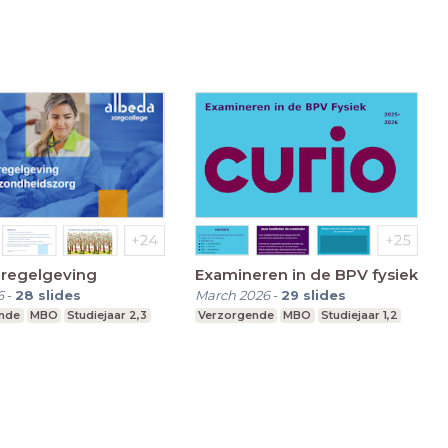
 regelgeving
Examineren in de BPV fysiek
6
-
28
slides
March 2026
-
29
slides
nde
MBO
Studiejaar 2,3
Verzorgende
MBO
Studiejaar 1,2