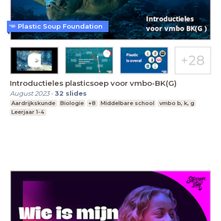
Plastic Soup Foundation
Introductieles plasticsoep voor vmbo-BK(G)
August 2023
-
32
slides
Aardrijkskunde
Biologie
+8
Middelbare school
vmbo b, k, g
Leerjaar 1-4