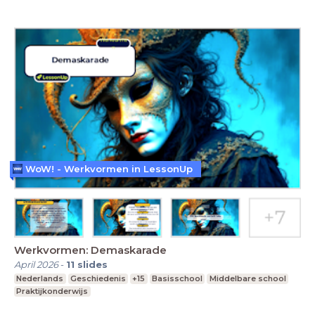
WoW! - Werkvormen in LessonUp
Werkvormen: Demaskarade
April 2026
-
11
slides
Nederlands
Geschiedenis
+15
Basisschool
Middelbare school
Praktijkonderwijs