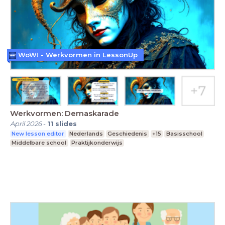
WoW! - Werkvormen in LessonUp
Werkvormen: Demaskarade
April 2026
-
11
slides
New lesson editor
Nederlands
Geschiedenis
+15
Basisschool
Middelbare school
Praktijkonderwijs