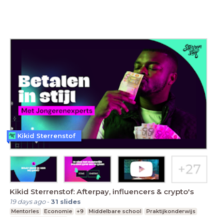
Kikid Sterrenstof
Kikid Sterrenstof: Afterpay, influencers & crypto's
19 days ago
-
31
slides
Mentorles
Economie
+9
Middelbare school
Praktijkonderwijs