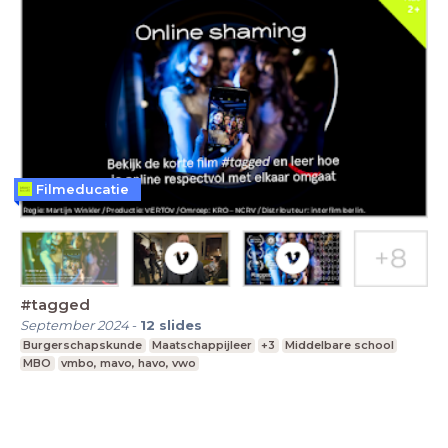
Filmeducatie
#tagged
September 2024
-
12
slides
Burgerschapskunde
Maatschappijleer
+3
Middelbare school
MBO
vmbo, mavo, havo, vwo