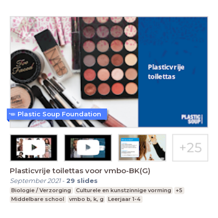
Plastic Soup Foundation
Plasticvrije toilettas voor vmbo-BK(G)
September 2021
-
29
slides
Biologie / Verzorging
Culturele en kunstzinnige vorming
+5
Middelbare school
vmbo b, k, g
Leerjaar 1-4