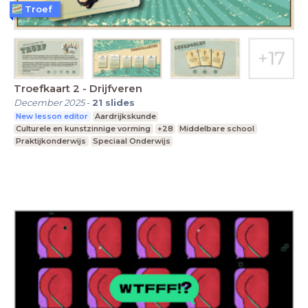
Troef
Troefkaart 2 - Drijfveren
December 2025
-
21
slides
New lesson editor
Aardrijkskunde
Culturele en kunstzinnige vorming
+28
Middelbare school
Praktijkonderwijs
Speciaal Onderwijs