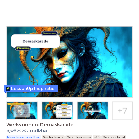
LessonUp Inspiratie
Werkvormen: Demaskarade
April 2026
-
11
slides
New lesson editor
Nederlands
Geschiedenis
+15
Basisschool