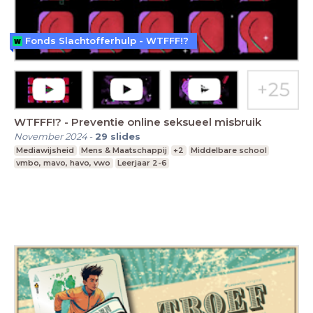
Fonds Slachtofferhulp - WTFFF!?
WTFFF!? - Preventie online seksueel misbruik
November 2024
-
29
slides
Mediawijsheid
Mens & Maatschappij
+2
Middelbare school
vmbo, mavo, havo, vwo
Leerjaar 2-6